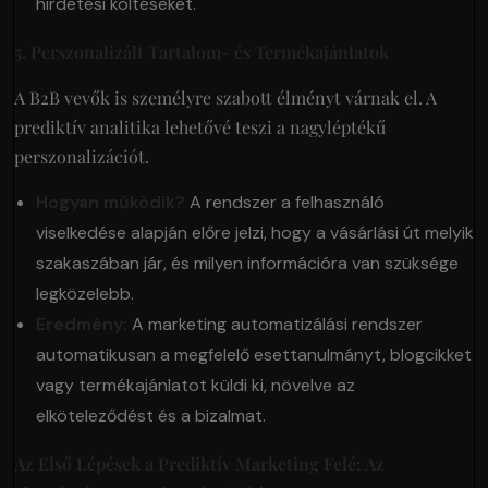
hirdetési költéseket.
5. Perszonalizált Tartalom- és Termékajánlatok
A B2B vevők is személyre szabott élményt várnak el. A
prediktív analitika lehetővé teszi a nagyléptékű
perszonalizációt.
Hogyan működik?
A rendszer a felhasználó
viselkedése alapján előre jelzi, hogy a vásárlási út melyik
szakaszában jár, és milyen információra van szüksége
legközelebb.
Eredmény:
A marketing automatizálási rendszer
automatikusan a megfelelő esettanulmányt, blogcikket
vagy termékajánlatot küldi ki, növelve az
elköteleződést és a bizalmat.
Az Első Lépések a Prediktív Marketing Felé: Az