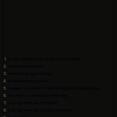
észak atlanti szerződés szervezete
weboldal készítés
marketing ügynökség
keresőoptimalizálás
hogyan működik a mesterséges intelligencia
wordpress weboldal készítés
ai programozás (címkék)
ai programozás (2025 trendek)