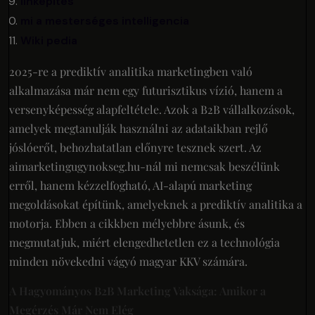
linképítés
mi a mesterséges intelligencia
Wiki pedia
2025-re a prediktív analitika marketingben való
alkalmazása már nem egy futurisztikus vízió, hanem a
versenyképesség alapfeltétele. Azok a B2B vállalkozások,
amelyek megtanulják használni az adataikban rejlő
jóslóerőt, behozhatatlan előnyre tesznek szert. Az
aimarketingugynokseg.hu-nál mi nemcsak beszélünk
erről, hanem kézzelfogható, AI-alapú marketing
megoldásokat építünk, amelyeknek a prediktív analitika a
motorja. Ebben a cikkben mélyebbre ásunk, és
megmutatjuk, miért elengedhetetlen ez a technológia
minden növekedni vágyó magyar KKV számára.
A Hagyományos B2B Marketing Vaksága: Amikor a
Megérzés Már Nem Elég