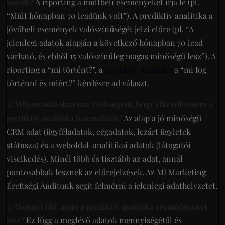
között?
A riporting a múltbeli eseményeket írja le (pl.
“Múlt hónapban 50 leadünk volt”). A prediktív analitika a
jövőbeli események valószínűségét jelzi előre (pl. “A
jelenlegi adatok alapján a következő hónapban 70 lead
várható, és ebből 15 valószínűleg magas minőségű lesz”). A
riporting a “mi történt?”, a
prediktív analitika
a “mi fog
történni és miért?” kérdésre ad választ.
2. Milyen adatokra van szükségem, hogy elkezdhessem a
prediktív analitika használatát?
Az alap a jó minőségű
CRM adat (ügyféladatok, cégadatok, lezárt ügyletek
státusza) és a weboldal-analitikai adatok (látogatói
viselkedés). Minél több és tisztább az adat, annál
pontosabbak lesznek az előrejelzések. Az MI Marketing
Érettségi Auditunk segít felmérni a jelenlegi adathelyzetet.
3. Mennyi idő, amíg a prediktív analitika eredményeket
hoz?
Ez függ a meglévő adatok mennyiségétől és