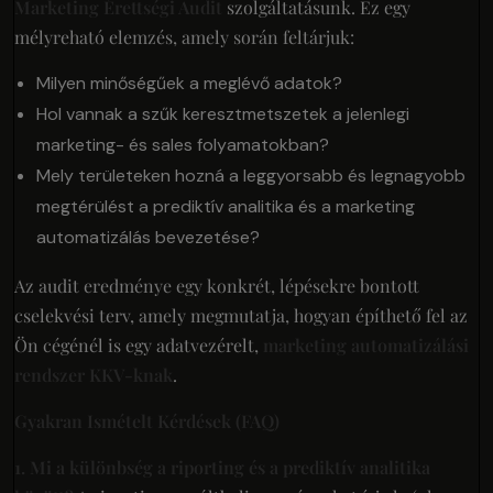
Marketing Érettségi Audit
szolgáltatásunk. Ez egy
mélyreható elemzés, amely során feltárjuk:
Milyen minőségűek a meglévő adatok?
Hol vannak a szűk keresztmetszetek a jelenlegi
marketing- és sales folyamatokban?
Mely területeken hozná a leggyorsabb és legnagyobb
megtérülést a prediktív analitika és a marketing
automatizálás bevezetése?
Az audit eredménye egy konkrét, lépésekre bontott
cselekvési terv, amely megmutatja, hogyan építhető fel az
Ön cégénél is egy adatvezérelt,
marketing automatizálási
rendszer KKV-knak
.
Gyakran Ismételt Kérdések (FAQ)
1. Mi a különbség a riporting és a prediktív analitika