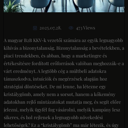
2025.07.28.
473 Views
A magyar B2B KKV-k vezetői számára az egyik legnagyobb
kihívás a bizonytalanság. Bizonytalanság a bevételekben, a
piaci trendekben, és abban, hogy a marketingre és
értékesítésre fordított erőforrások valóban meghozzák-e a
várt eredményt. A legtöbb cég a múltbeli adatokra
támaszkodva, intuíciók és megérzések alapján hoz
stratégiai döntéseket. De mi lenne, ha létezne egy
kristálygömb, amely nem a sorsot, hanem a kőkemény
adatokban rejlő mintázatokat mutatja meg, és segít előre
jelezni, melyik ügyfél fog vásárolni, melyik kampány lesz
sikeres, és hol rejlenek a legnagyobb növekedési
lehetőségek? Ez a “kristálygömb” ma már létezik, és úgy