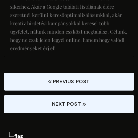
sikerhez. Akár a Google találati listájának élére
szeretnél kerülni keresőoptimalizálásunkkal, akár
kreatív hirdetési kampányokkal keresel több
ügyfelet, nálunk minden eszközt megtalálsz. Célunk,
hogy ne csak jelen legyél online, hanem hogy valódi
eredményeket érj el!
PREVIUS POST
NEXT POST