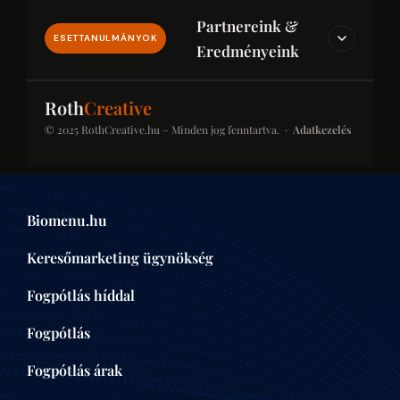
Partnereink &
ESETTANULMÁNYOK
Eredményeink
IPAR & JOG & PÉNZÜGY
Roth
Creative
© 2025 RothCreative.hu – Minden jog fenntartva. ·
Adatkezelés
kontener-rendeles.eu
Konténer-rendelés
Konténer bérlési platform építkezésekhez és
Biomenu.hu
felújításokhoz. SEO-optimalizált kategóriaoldalak a
helyi keresésekben.
Keresőmarketing ügynökség
ÉPÍTŐIPAR
Fogpótlás híddal
Fogpótlás
centrumaudit.hu
Centrumaudit
Fogpótlás árak
Pénzügyi auditálási és könyvvizsgálói iroda.
Tekintélyépítés célzott tartalommarketinggel és