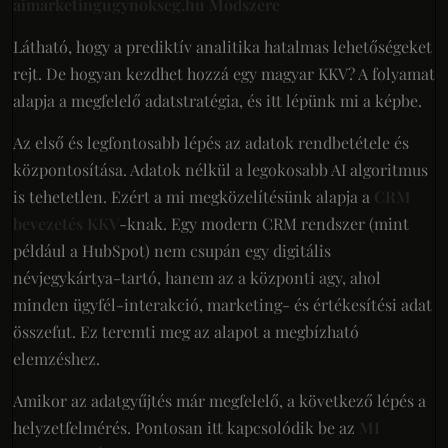
aimarketingugynokseg.hu Módszere
Látható, hogy a prediktív analitika hatalmas lehetőségeket
rejt. De hogyan kezdhet hozzá egy magyar KKV? A folyamat
alapja a megfelelő adatstratégia, és itt lépünk mi a képbe.
Az első és legfontosabb lépés az adatok rendbetétele és
központosítása. Adatok nélkül a legokosabb AI algoritmus
is tehetetlen. Ezért a mi megközelítésünk alapja a
CRM
bevezetés KKV
-knak. Egy modern CRM rendszer (mint
például a HubSpot) nem csupán egy digitális
névjegykártya-tartó, hanem az a központi agy, ahol
minden ügyfél-interakció, marketing- és értékesítési adat
összefut. Ez teremti meg az alapot a megbízható
elemzéshez.
Amikor az adatgyűjtés már megfelelő, a következő lépés a
helyzetfelmérés. Pontosan itt kapcsolódik be az
MI