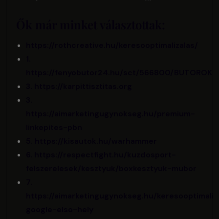
Ők már minket választottak:
https://rothcreative.hu/keresooptimalizalas/
1.
https://fenyobutor24.hu/sct/566800/BUTOROK
3. https://karpittisztitas.org
3.
https://aimarketingugynokseg.hu/premium-
linkepites-pbn
5. https://kisautok.hu/warhammer
6. https://respectfight.hu/kuzdosport-
felszerelesek/kesztyuk/boxkesztyuk-mubor
7.
https://aimarketingugynokseg.hu/keresooptimaliz
google-elso-hely