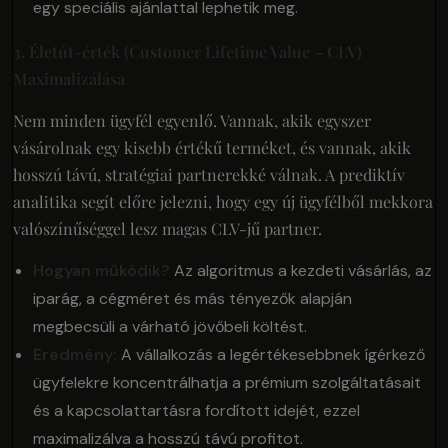
egy speciális ajánlattal lephetik meg.
3. Életút-érték (Customer Lifetime Value – CLV)
Maximalizálása
Nem minden ügyfél egyenlő. Vannak, akik egyszer
vásárolnak egy kisebb értékű terméket, és vannak, akik
hosszú távú, stratégiai partnerekké válnak. A prediktív
analitika segít előre jelezni, hogy egy új ügyfélből mekkora
valószínűséggel lesz magas CLV-jű partner.
Hogyan működik?
Az algoritmus a kezdeti vásárlás, az
iparág, a cégméret és más tényezők alapján
megbecsüli a várható jövőbeli költést.
Eredmény:
A vállalkozás a legértékesebbnek ígérkező
ügyfelekre koncentrálhatja a prémium szolgáltatásait
és a kapcsolattartásra fordított idejét, ezzel
maximalizálva a hosszú távú profitot.