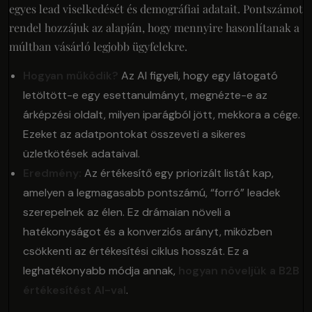
egyes lead viselkedését és demográfiai adatait. Pontszámot
rendel hozzájuk az alapján, hogy mennyire hasonlítanak a
múltban vásárló legjobb ügyfelekre.
Hogyan működik?
Az AI figyeli, hogy egy látogató
letöltött-e egy esettanulmányt, megnézte-e az
árképzési oldalt, milyen iparágból jött, mekkora a cége.
Ezeket az adatpontokat összeveti a sikeres
üzletkötések adataival.
Eredmény:
Az értékesítő egy priorizált listát kap,
amelyen a legmagasabb pontszámú, “forró” leadek
szerepelnek az élen. Ez drámaian növeli a
hatékonyságot és a konverziós arányt, miközben
csökkenti az értékesítési ciklus hosszát. Ez a
leghatékonyabb módja annak,
hogyan növeljük a B2B
értékesítést AI-val
.