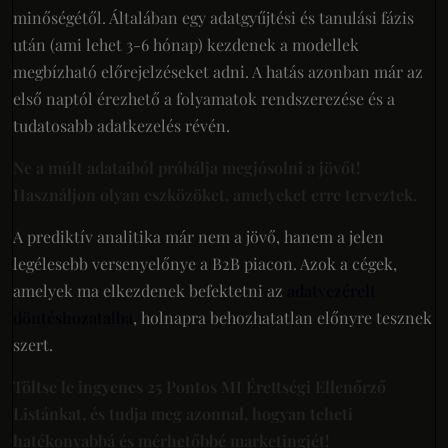
minőségétől. Általában egy adatgyűjtési és tanulási fázis
után (ami lehet 3-6 hónap) kezdenek a modellek
megbízható előrejelzéseket adni. A hatás azonban már az
első naptól érezhető a folyamatok rendszerezése és a
tudatosabb adatkezelés révén.
Ne a múlt adataiból próbálja megjósolni a jövőt!
Használjon olyan eszközöket, amelyeket erre terveztek.
A prediktív analitika már nem a jövő, hanem a jelen
legélesebb versenyelőnye a B2B piacon. Azok a cégek,
amelyek ma elkezdenek befektetni az
adatvezérelt
döntéshozatalba
, holnapra behozhatatlan előnyre tesznek
szert.
Töltse le ingyenes 25 Pontos MI Érettségi Ellenőrző
Listánkat, és tudja meg azonnal, hogyan teheti
hatékonyabbá és mérhetőbbé marketingjét!