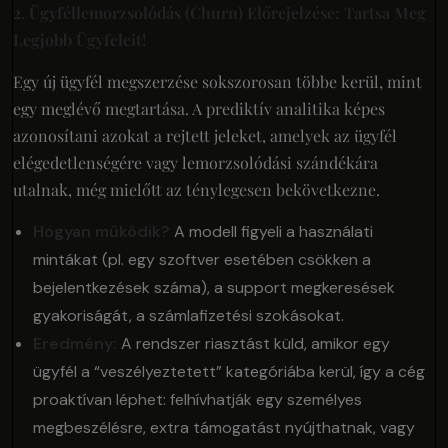
2. Ügyféllemorzsolódás (Churn) Előrejelzése: Tartsa Meg
Legjobb Ügyfeleit!
Egy új ügyfél megszerzése sokszorosan többe kerül, mint
egy meglévő megtartása. A prediktív analitika képes
azonosítani azokat a rejtett jeleket, amelyek az ügyfél
elégedetlenségére vagy lemorzsolódási szándékára
utalnak, még mielőtt az ténylegesen bekövetkezne.
Hogyan működik?
A modell figyeli a használati
mintákat (pl. egy szoftver esetében csökken a
bejelentkezések száma), a support megkeresések
gyakoriságát, a számlafizetési szokásokat.
Eredmény:
A rendszer riasztást küld, amikor egy
ügyfél a “veszélyeztetett” kategóriába kerül, így a cég
proaktívan léphet: felhívhatják egy személyes
megbeszélésre, extra támogatást nyújthatnak, vagy