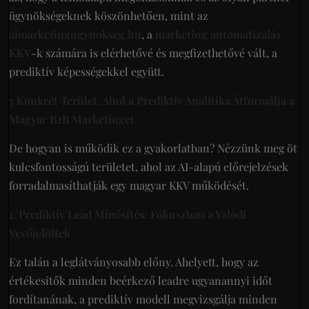
ügynökségeknek köszönhetően, mint az
aimarketingugynokseg.hu
, a
marketing automatizálás
KKV
-k számára is elérhetővé és megfizethetővé vált, a
prediktív képességekkel együtt.
5 Konkrét Terület, Ahol a Prediktív Analitika Átformálja a
Magyar B2B Marketinget
De hogyan is működik ez a gyakorlatban? Nézzünk meg öt
kulcsfontosságú területet, ahol az AI-alapú előrejelzések
forradalmasíthatják egy magyar KKV működését.
1. Prediktív Lead Minősítés: Fókuszban a Valódi
Vevőjelöltek
Ez talán a leglátványosabb előny. Ahelyett, hogy az
értékesítők minden beérkező leadre ugyanannyi időt
fordítanának, a prediktív modell megvizsgálja minden