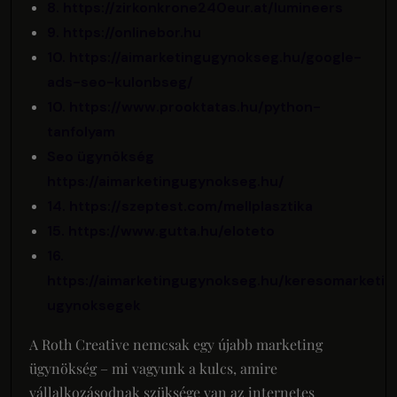
8. https://zirkonkrone240eur.at/lumineers
9. https://onlinebor.hu
10. https://aimarketingugynokseg.hu/google-
ads-seo-kulonbseg/
10. https://www.prooktatas.hu/python-
tanfolyam
Seo ügynökség
https://aimarketingugynokseg.hu/
14. https://szeptest.com/mellplasztika
15. https://www.gutta.hu/eloteto
16.
https://aimarketingugynokseg.hu/keresomarketin
ugynoksegek
A Roth Creative nemcsak egy újabb marketing
ügynökség – mi vagyunk a kulcs, amire
vállalkozásodnak szüksége van az internetes