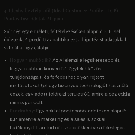
4. Ideális Ügyfélprofil (Ideal Customer Profile – ICP)
Pontosítása Adatok Alapján
Sok cég egy elméleti, feltételezéseken alapuló ICP-vel
dolgozik. A prediktív analitika ezt a hipotézist adatokkal
validálja vagy cáfolja.
Hogyan működik?
Az AI elemzi a legsikeresebb és
leggyorsabban konvertáló ügyfelek közös
tulajdonságait, és felfedezhet olyan rejtett
mintázatokat (pl. egy bizonyos technológiát használó
cégek, egy adott földrajzi területről), amire a cég eddig
nem is gondolt.
Eredmény:
Egy sokkal pontosabb, adatokon alapuló
ICP, amelyre a marketing és a sales is sokkal
hatékonyabban tud célozni, csökkentve a felesleges