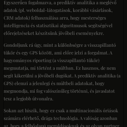
Egyszerűen fogalmazva, a prediktív analitika a meglévő
adatok (pl. weboldal-látogatások, korábbi vásárlások,
CRM adatok) felhasználása arra, hogy mesterséges
intelligencia és statisztikai algoritmusok segítségével
előrejelzéseket készítsünk jövőbeli eseményekre.
Gondoljunk rá úgy, mint a különbségre a visszapillantó
tükör és egy GPS között, ami előre jelzi a forgalmat. A
hagyományos riporting (a visszapillantó tükör)
megmutatja, mi történt a múltban. Ez hasznos, de nem
segít kikerülni a jövőbeli dugókat. A prediktív analitika (a
GPS) elemzi a jelenlegi és múltbeli adatokat, hogy
megmondja, mi fog valószínűleg történni, és javaslatot
tesz a legjobb útvonalra.
Sokan azt hiszik, hogy ez csak a multinacionális óriások
számára elérhető, drága technológia. A valóság azonban
az, hogy a felhőalapú megoldásoknak és az olyan partner