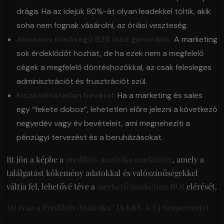
drága. Ha az idejük 80%-át olyan leadekkel töltik, akik
soha nem fognak vásárolni, az óriási veszteség.
Alacsony minőségű B2B lead generálás:
A marketing
sok érdeklődőt hozhat, de ha ezek nem a megfelelő
cégek a megfelelő döntéshozókkal, az csak felesleges
adminisztrációt és frusztrációt szül.
Kiszámíthatatlan bevétel:
Ha a marketing és sales
egy “fekete doboz”, lehetetlen előre jelezni a következő
negyedév vagy év bevételeit, ami megnehezíti a
pénzügyi tervezést és a beruházásokat.
Itt jön a képbe a
prediktív analitika marketing
, amely a
találgatást kőkemény adatokkal és valószínűségekkel
váltja fel, lehetővé téve a
mérhető marketing ROI
elérését.
Mi is az a Prediktív Analitika? (A KKV-k Új Szuperereje)