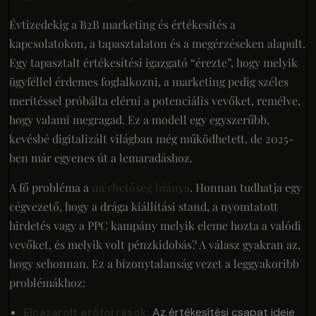
Évtizedekig a B2B marketing és értékesítés a
kapcsolatokon, a tapasztalaton és a megérzéseken alapult.
Egy tapasztalt értékesítési igazgató “érezte”, hogy melyik
ügyféllel érdemes foglalkozni, a marketing pedig széles
merítéssel próbálta elérni a potenciális vevőket, remélve,
hogy valami megragad. Ez a modell egy egyszerűbb,
kevésbé digitalizált világban még működhetett, de 2025-
ben már egyenes út a lemaradáshoz.
A fő probléma a
mérhetőség hiánya
. Honnan tudhatja egy
cégvezető, hogy a drága kiállítási stand, a nyomtatott
hirdetés vagy a PPC kampány melyik eleme hozta a valódi
vevőket, és melyik volt pénzkidobás? A válasz gyakran az,
hogy sehonnan. Ez a bizonytalanság vezet a leggyakoribb
problémákhoz:
Elpazarolt erőforrások:
Az értékesítési csapat ideje