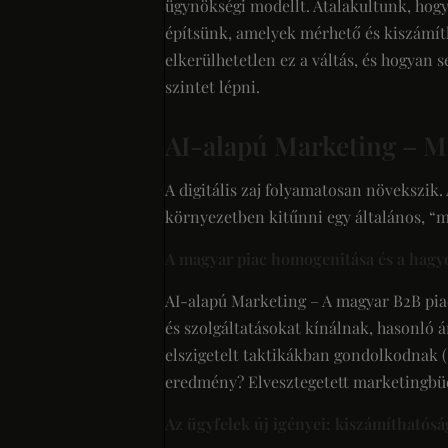
ügynökségi modellt. Átalakultunk, hog
építsünk, amelyek mérhető és kiszámít
elkerülhetetlen ez a váltás, és hogyan
szintet lépni.
AI-alapú Marketing – M
A digitális zaj folyamatosan növekszi
környezetben kitűnni egy általános, “m
A magyar piac homogenitása és a hag
AI-alapú Marketing – A magyar B2B pia
és szolgáltatásokat kínálnak, hasonló á
elszigetelt taktikákban gondolkodnak (
eredmény? Elvesztegetett marketingbüdz
Az ügyfelek új igényei: kiszámíthatós