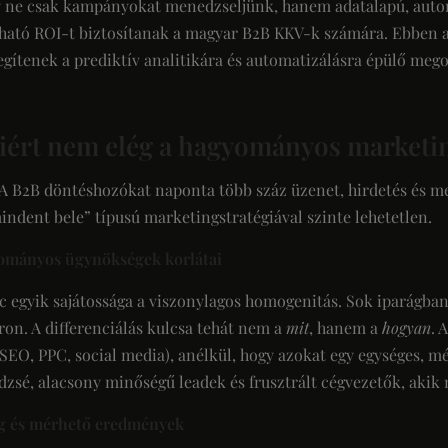
y ne csak kampányokat menedzseljünk, hanem adatalapú, auto
ható ROI-t biztosítanak a magyar B2B KKV-k számára. Ebben 
 segítenek a prediktív analitikára és automatizálásra épülő me
iért nem elég a hagyományos marketi
k. A B2B döntéshozókat naponta több száz üzenet, hirdetés és 
indent bele” típusú marketingstratégiával szinte lehetetlen.
yományos ügynökségek korlátai
c egyik sajátossága a viszonylagos homogenitás. Sok iparágba
ron. A differenciálás kulcsa tehát nem a
mit
, hanem a
hogyan
. 
SEO, PPC, social media), anélkül, hogy azokat egy egységes, m
sé, alacsony minőségű leadek és frusztrált cégvezetők, akik 
ág és mérhető eredmények