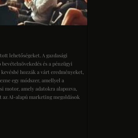
ott lehetőségeket. A gazdasági
ó bevételnövekedés és a pénzügyi
e kevésbé hozzák a várt eredményeket,
tezne egy módszer, amellyel a
si motor, amely adatokra alapozva,
yet az AI-alapú marketing megoldások