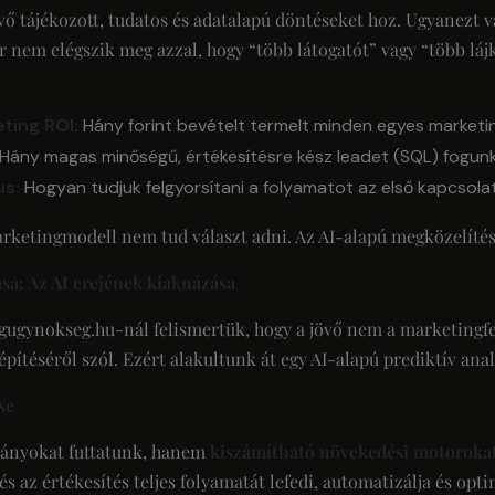
tájékozott, tudatos és adatalapú döntéseket hoz. Ugyanezt vár
r nem elégszik meg azzal, hogy “több látogatót” vagy “több láj
ting ROI:
Hány forint bevételt termelt minden egyes marketin
Hány magas minőségű, értékesítésre kész leadet (SQL) fogun
us:
Hogyan tudjuk felgyorsítani a folyamatot az első kapcsolat
ketingmodell nem tud választ adni. Az AI-alapú megközelítés 
a: Az AI erejének kiaknázása
gugynokseg.hu-nál felismertük, hogy a jövő nem a marketingfe
pítéséről szól. Ezért alakultunk át egy AI-alapú prediktív anal
se
pányokat futtatunk, hanem
kiszámítható növekedési motoroka
s az értékesítés teljes folyamatát lefedi, automatizálja és opti