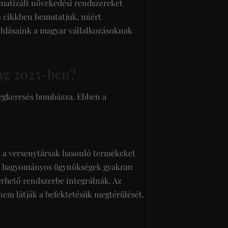
matizált növekedési rendszereket
a cikkben bemutatjuk, miért
goldásaink a magyar vállalkozásoknak
ng 2025-ben?
megkeresés bombázza. Ebben a
n a versenytársak hasonló termékeket
A hagyományos ügynökségek gyakran
érhető rendszerbe integrálnák. Az
nem látják a befektetésük megtérülését.