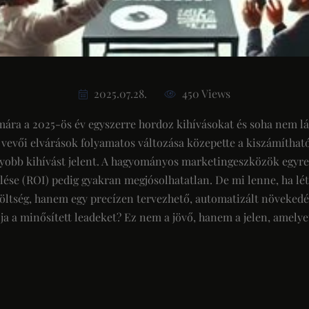
2025.07.28.
450 Views
ra a 2025-ös év egyszerre hordoz kihívásokat és soha nem lát
 vevői elvárások folyamatos változása közepette a kiszámíthat
agyobb kihívást jelent. A hagyományos marketingeszközök egyr
lése (ROI) pedig gyakran megjósolhatatlan. De mi lenne, ha lé
ltség, hanem egy precízen tervezhető, automatizált növekedé
ja a minősített leadeket? Ez nem a jövő, hanem a jelen, amel