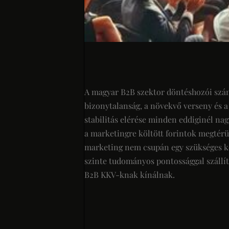
A magyar B2B szektor döntéshozói számá
bizonytalanság, a növekvő verseny és a
stabilitás elérése minden eddiginél n
a marketingre költött forintok megtérü
marketing nem csupán egy szükséges kö
szinte tudományos pontossággal szállít
B2B KKV-knak kínálnak.