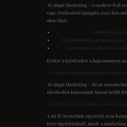
AI-alapú Marketing – A modern B2B vevő 
vagy értékesítési igazgató 2025-ben má
akar látni:
Mérhető marke
Kiszámítható lead generálás:
Rövidebb értékesítési cikl
Ezekre a kérdésekre a hagyományos mar
Az aimarketingugynokseg.hu átalakulás
AI-alapú Marketing – Mi az aimarketin
növekedési képességek házon belüli felé
Új identitás: növekedési motorok építé
A mi fő üzenetünk egyszerű: nem kam
létre ügyfeleinknél, amely a marketing é