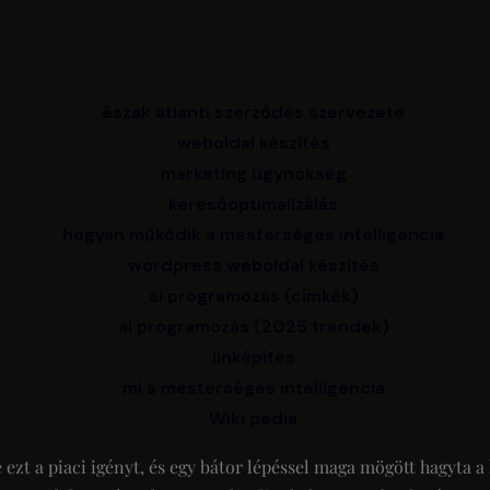
észak atlanti szerződés szervezete
weboldal készítés
marketing ügynökség
keresőoptimalizálás
hogyan működik a mesterséges intelligencia
wordpress weboldal készítés
ai programozás (címkék)
ai programozás (2025 trendek)
linképítés
mi a mesterséges intelligencia
Wiki pedia
ezt a piaci igényt, és egy bátor lépéssel maga mögött hagyta 