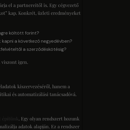
ja el a partnereitől is. Egy cégvezető
kot” kap. Konkrét, üzleti eredményeket
gre költött forint?
k kapni a következő negyedévben?
felvételtől a szerződéskötésig?
viszont igen.
ladatok kiszervezéséről, hanem a
itikai és automatizálási tanácsadóvá.
t építünk
. Egy olyan rendszert hozunk
malizálja adatok alapján. Ez a rendszer