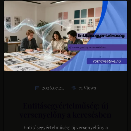
2026.07.21.
71 Views
Entitásegyértelműség: új
versenyelőny a keresésben
Entitásegyértelműség: új versenyelőny a