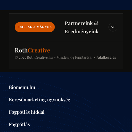
Partnereink &
ESETTANULMÁNYOK
Eredményeink
IPAR & JOG & PÉNZÜGY
Roth
Creative
© 2025 RothCreative.hu – Minden jog fenntartva. ·
Adatkezelés
kontener-rendeles.eu
Konténer-rendelés
Konténer bérlési platform építkezésekhez és
Biomenu.hu
felújításokhoz. SEO-optimalizált kategóriaoldalak a
helyi keresésekben.
Keresőmarketing ügynökség
ÉPÍTŐIPAR
Fogpótlás híddal
Fogpótlás
centrumaudit.hu
Centrumaudit