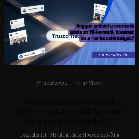
2026.07.31.
25 Views
Hogyan erősíti a szerzett
média az MI-keresők bizalmát
és a márka tekintélyét?
Digitális PR · MI-láthatóság Hogyan erősíti a