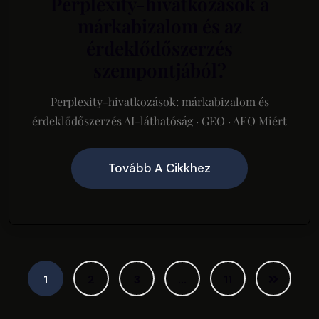
Perplexity-hivatkozások a
márkabizalom és az
érdeklődőszerzés
szempontjából?
Perplexity-hivatkozások: márkabizalom és
érdeklődőszerzés AI-láthatóság · GEO · AEO Miért
Tovább A Cikkhez
1
2
3
…
11