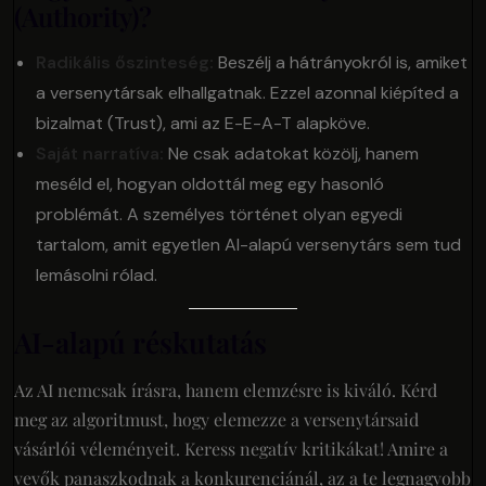
(Authority)?
Radikális őszinteség:
Beszélj a hátrányokról is, amiket
a versenytársak elhallgatnak. Ezzel azonnal kiépíted a
bizalmat (Trust), ami az E-E-A-T alapköve.
Saját narratíva:
Ne csak adatokat közölj, hanem
meséld el, hogyan oldottál meg egy hasonló
problémát. A személyes történet olyan egyedi
tartalom, amit egyetlen AI-alapú versenytárs sem tud
lemásolni rólad.
AI-alapú réskutatás
Az AI nemcsak írásra, hanem elemzésre is kiváló. Kérd
meg az algoritmust, hogy elemezze a versenytársaid
vásárlói véleményeit. Keress negatív kritikákat! Amire a
vevők panaszkodnak a konkurenciánál, az a te legnagyobb