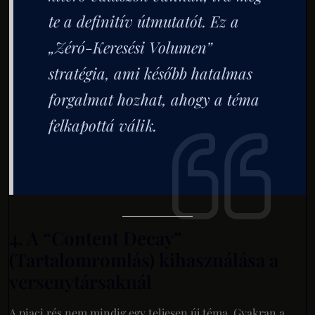
te a definitív útmutatót. Ez a
„Zéró-Keresési Volumen”
stratégia, ami később hatalmas
forgalmat hozhat, ahogy a téma
felkapottá válik.
4. A “Content Decay”
(Tartalomromlás) kihasználása a
versenytársaknál
A piaci rés nem mindig egy teljesen új téma. Gyakran a