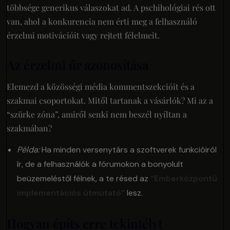
többsége generikus válaszokat ad. A pschihológiai rés ott
van, ahol a konkurencia nem érti meg a felhasználó
érzelmi motivációit vagy rejtett félelmeit.
Az érzelmi űr azonosítása
Elemezd a közösségi média kommentszekcióit és a
szakmai csoportokat. Mitől tartanak a vásárlók? Mi az a
“szürke zóna”, amiről senki nem beszél nyíltan a
szakmában?
Példa:
Ha minden versenytárs a szoftverek funkcióiról
ír, de a felhasználók a fórumokon a bonyolult
beüzemeléstől félnek, a te résed az
“Emberközpontú
implementációs útmutató”
lesz.
Hogyan építs erre tekintélyt