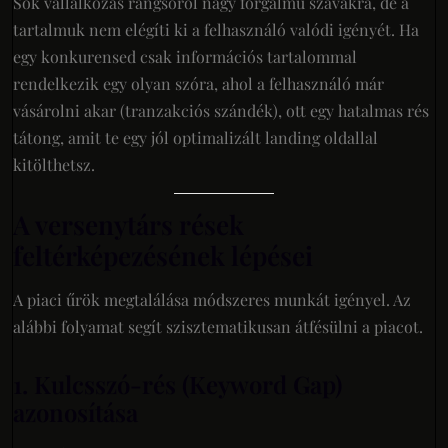
Sok vállalkozás rangsorol nagy forgalmú szavakra, de a
tartalmuk nem elégíti ki a felhasználó valódi igényét. Ha
egy konkurensed csak információs tartalommal
rendelkezik egy olyan szóra, ahol a felhasználó már
vásárolni akar (tranzakciós szándék), ott egy hatalmas rés
tátong, amit te egy jól optimalizált landing oldallal
kitölthetsz.
A versenytárs rések
feltérképezésének lépései
A piaci űrök megtalálása módszeres munkát igényel. Az
alábbi folyamat segít szisztematikusan átfésülni a piacot.
1. Kulcsszó-rés (Keyword Gap)
azonosítása