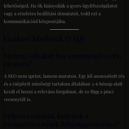
lehetőséged. Ha ők hiányolják a gyors ügyfélszolgálatot
vagy a részletes beállítási útmutatót, tedd ezt a
kommunikációd központjába.
Gyakori kérdések (FAQ)
Mennyi idő alatt hoz eredményt a rés-
elemzés?
A SEO nem sprint, hanem maraton. Egy jól azonosított rés
és a ráépített minőségi tartalom általában 3-6 hónap alatt
kezdi el hozni a releváns forgalmat, de ez függ a piaci
versenytől is.
Milyen eszközök kellenek a
versenytárs rések feltérképezéséhez?