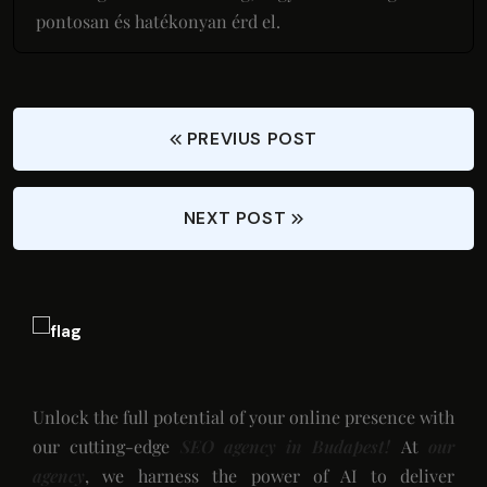
pontosan és hatékonyan érd el.
PREVIUS POST
NEXT POST
Unlock the full potential of your online presence with
our cutting-edge
SEO agency in Budapest!
At
our
agency
, we harness the power of AI to deliver