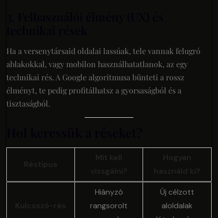
3. Felhasználói élmény (UX) és
technikai rések
Ha a versenytársaid oldalai lassúak, tele vannak felugró
ablakokkal, vagy mobilon használhatatlanok, az egy
technikai rés. A Google algoritmusa bünteti a rossz
élményt, te pedig profitálhatsz a gyorsaságból és a
tisztaságból.
Hol keressük a réseket?
Mit kell
Hogyan
Réstípus
vizsgálni?
használd ki?
Hiányzó
Új célzott
Kulcsszó-rés
rangsorolt
aloldalak