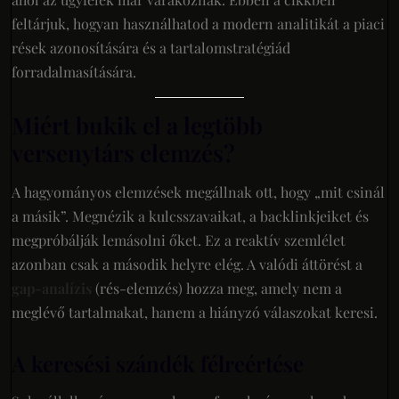
feltárjuk, hogyan használhatod a modern analitikát a piaci
rések azonosítására és a tartalomstratégiád
forradalmasítására.
Miért bukik el a legtöbb
versenytárs elemzés?
A hagyományos elemzések megállnak ott, hogy „mit csinál
a másik”. Megnézik a kulcsszavaikat, a backlinkjeiket és
megpróbálják lemásolni őket. Ez a reaktív szemlélet
azonban csak a második helyre elég. A valódi áttörést a
gap-analízis
(rés-elemzés) hozza meg, amely nem a
meglévő tartalmakat, hanem a hiányzó válaszokat keresi.
A keresési szándék félreértése