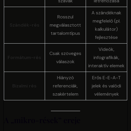
szavak
létrehozása
A szándéknak
Rosszul
megfelelő (pl.
Szándék-rés
megválasztott
kalkulátor)
tartalomtípus
fejlesztése
Videók,
Csak szöveges
Formátum-rés
infografikák,
válaszok
interaktív elemek
Hiányzó
Erős E-E-A-T
Bizalmi rés
referenciák,
jelek és valódi
szakértelem
vélemények
A „mikro-rések” ereje