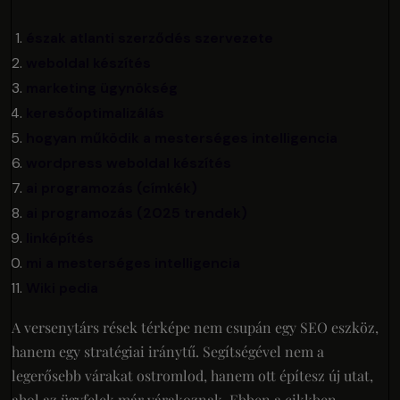
észak atlanti szerződés szervezete
weboldal készítés
marketing ügynökség
keresőoptimalizálás
hogyan működik a mesterséges intelligencia
wordpress weboldal készítés
ai programozás (címkék)
ai programozás (2025 trendek)
linképítés
mi a mesterséges intelligencia
Wiki pedia
A versenytárs rések térképe nem csupán egy SEO eszköz,
hanem egy stratégiai iránytű. Segítségével nem a
legerősebb várakat ostromlod, hanem ott építesz új utat,
ahol az ügyfelek már várakoznak. Ebben a cikkben