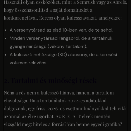
Használj olyan eszközöket, mint a Semrush vagy az Ahrefs,
hogy összehasonlítsd a saját domainedet a
konkurenciával. Keress olyan kulcsszavakat, amelyekre:
A versenytársad az első 10-ben van, de te sehol.
Minden versenytársad rangsorol, de a tartalmuk
gyenge minőségű (vékony tartalom).
A kulcsszó nehézsége (KD) alacsony, de a keresési
volumen releváns.
2. Tartalmi és minőségi rések
Néha a rés nem a kulcsszó hiánya, hanem a tartalom
elavultsága. Ha a top találatok 2022-es adatokkal
dolgoznak, egy friss, 2026-os esettanulmányokkal teli cikk
azonnal az élre ugorhat. Az E-E-A-T elvek mentén
vizsgáld meg: hiteles a forrás? Van benne egyedi grafika?