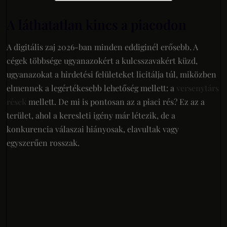
A láthatatlan kincs a piacodon
A digitális zaj 2026-ban minden eddiginél erősebb. A
cégek többsége ugyanazokért a kulcsszavakért küzd,
ugyanazokat a hirdetési felületeket licitálja túl, miközben
elmennek a legértékesebb lehetőség mellett: a
versenytárs
rések
mellett. De mi is pontosan az a piaci rés? Ez az a
terület, ahol a keresleti igény már létezik, de a
konkurencia válaszai hiányosak, elavultak vagy
egyszerűen rosszak.