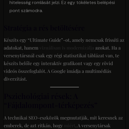
hitelesség romlását jelzi. Ez egy tökéletes belépési
pont számodra.
Stratégia a rés betöltésére
Készíts egy “Ultimate Guide”-ot, amely nemcsak frissíti az
adatokat, hanem
vizuálisan is modernizálja
azokat. Ha a
versenytársnál csak egy régi statisztikai táblázat van, te
készíts belőle egy interaktív grafikont vagy egy rövid
videós összefoglalót. A Google imádja a multimédiás
diverzitást.
Pszichológiai rések: A
“Fájdalompont-térképezés”
A technikai SEO-eszközök megmutatják, mit keresnek az
emberek, de azt ritkán, hogy
miért
. A versenytársak