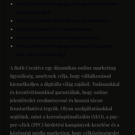
https://aimarketingugynokseg.hu/premium-
linkepites-pbn
https://zirkonkrone240eur.at/lumineers
https://kisautok.hu/warhammer
https://szeptest.com/mellplasztika
https://aimarketingugynokseg.hu/google-
ads-seo-kulonbseg/
A Roth Creative egy dinamikus online marketing
ügynökség, amelynek célja, hogy vállalkozásod
kiemelkedjen a digitális világ zajából. Tudásunkkal
és kreativitásunkkal garantáljuk, hogy online
jelenlétedet eredményessé és hosszú távon
fenntarthatóvá tegyük. Olyan szolgáltatásokkal
segítünk, mint a keresőoptimalizálás (SEO), a pay-
per-click (PPC) hirdetési kampányok kezelése és a
közösségi média marketing, hogy célközönségedet