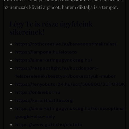
az nemcsak követi a piacot, hanem diktálja is a tempót.
Légy Te is része ügyfeleink
sikereinek!
https://rothcreative.hu/keresooptimalizalas/
https://lampone.hu/eloteto
https://aimarketingugynokseg.hu/
https://respectfight.hu/kuzdosport-
felszerelesek/kesztyuk/boxkesztyuk-mubor
https://fenyobutor24.hu/sct/566800/BUTOROK
https://onlinebor.hu
https://karpittisztitas.org
https://aimarketingugynokseg.hu/keresooptimaliz
google-elso-hely
https://www.gutta.hu/eloteto