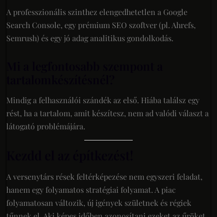
A professzionális szinthez elengedhetetlen a Google
Search Console, egy prémium SEO szoftver (pl. Ahrefs,
Semrush) és egy jó adag analitikus gondolkodás.
Mi a legfontosabb szempont a
tartalomkészítésnél?
Mindig a felhasználói szándék az első. Hiába találsz egy
rést, ha a tartalom, amit készítesz, nem ad valódi választ a
látogató problémájára.
Kezdd el az építkezést!
A versenytárs rések feltérképezése nem egyszeri feladat,
hanem egy folyamatos stratégiai folyamat. A piac
folyamatosan változik, új igények születnek és régiek
tűnnek el. Aki képes időben azonosítani ezeket az űröket,