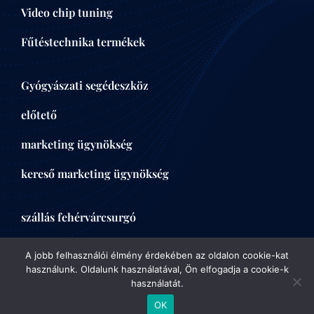
Hulladékgazdálkodási jog
Video chip tuning
Ügyvédi oldal hulladékjogi engedélyezési
szakterületen. Specialista tartalom és E-E-A-T
Fűtéstechnika termékek
erősítés.
JOG
Gyógyászati segédeszköz
előtető
drmolnarzoltan.com
Munkajogi tanácsadás
marketing ügynökség
Munkajog-specialista ügyvéd online jelenléte.
Keresési szándékra optimalizált szakmai tartalom
kereső marketing ügynökség
és helyi elérhetőség.
JOG
szállás fehérvárcsurgó
Fogorvos
EGÉSZSÉG & SZÉPSÉG & FOGÁSZAT
A jobb felhasználói élmény érdekében az oldalon cookie-kat
használunk. Oldalunk használatával, Ön elfogadja a cookie-k
használatát.
zirkonkrone240eur.at
OK