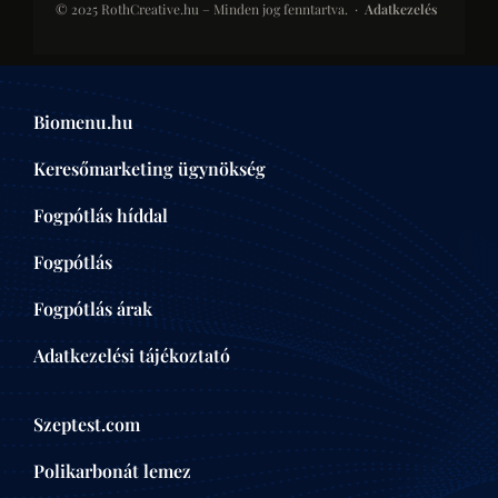
© 2025 RothCreative.hu – Minden jog fenntartva. ·
Adatkezelés
kontener-rendeles.eu
Konténer-rendelés
Konténer bérlési platform építkezésekhez és
Biomenu.hu
felújításokhoz. SEO-optimalizált kategóriaoldalak a
helyi keresésekben.
Keresőmarketing ügynökség
ÉPÍTŐIPAR
Fogpótlás híddal
Fogpótlás
centrumaudit.hu
Centrumaudit
Fogpótlás árak
Pénzügyi auditálási és könyvvizsgálói iroda.
Tekintélyépítés célzott tartalommarketinggel és
Adatkezelési tájékoztató
on-page SEO-val.
PÉNZÜGY
Szeptest.com
Polikarbonát lemez
danteszattila.hu