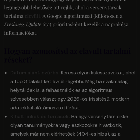
legnagyobb lehetőség ott rejlik, ahol a versenytársak
tartalma
elévült
. A Google algoritmusai (különösen a
Freshness Update
óta) prioritásként kezelik a naprakész
információkat.
Hogyan azonosítsd az elavult tartalmi
réseket?
Dátum alapú szűrés:
Keress olyan kulcsszavakat, ahol
a top 3 találat két évnél régebbi. Még ha szakmailag
helytállóak is, a felhasználók és az algoritmus
szívesebben választ egy 2026-os frissítésű, modern
adatokkal alátámasztott írást.
Kihalt linkek és források:
Ha egy versenytárs cikke
olyan tanulmányokra vagy eszközökre hivatkozik,
amelyek már nem elérhetőek (404-es hiba), az a