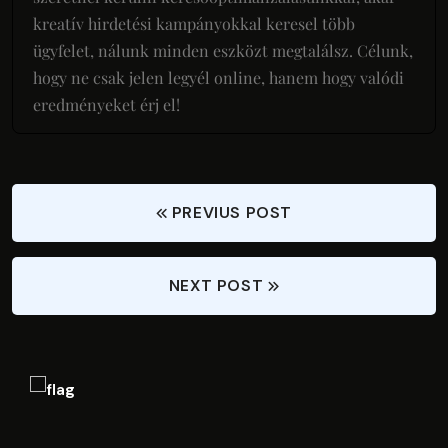
kreatív hirdetési kampányokkal keresel több
ügyfelet, nálunk minden eszközt megtalálsz. Célunk,
hogy ne csak jelen legyél online, hanem hogy valódi
eredményeket érj el!
PREVIUS POST
NEXT POST