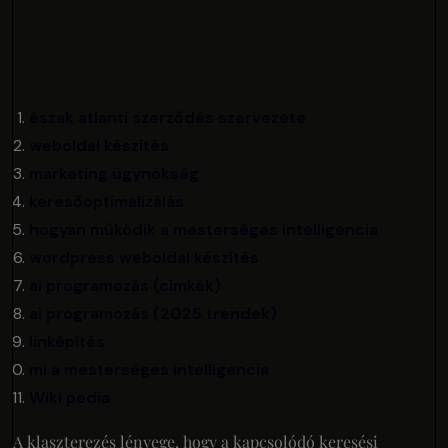
észak atlanti szerződés szervezete
weboldal készítés
marketing ügynökség
keresőoptimalizálás
hogyan működik a mesterséges intelligencia
wordpress weboldal készítés
ai programozás (címkék)
ai programozás (2025 trendek)
linképítés
mi a mesterséges intelligencia
Wiki pedia
A klaszterezés lényege, hogy a kapcsolódó keresési