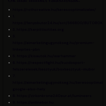
https://rothcreative.hu/keresooptimalizalas/
1.
https://fenyobutor24.hu/sct/566800/BUTOROK
3. https://karpittisztitas.org
3.
https://aimarketingugynokseg.hu/premium-
linkepites-pbn
5. https://kisautok.hu/warhammer
6. https://respectfight.hu/kuzdosport-
felszerelesek/kesztyuk/boxkesztyuk-mubor
7.
https://aimarketingugynokseg.hu/keresooptimaliz
google-elso-hely
8. https://zirkonkrone240eur.at/lumineers
9. https://onlinebor.hu