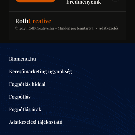
Eredményeink
IPAR & JOG & PÉNZÜGY
Roth
Creative
© 2025 RothCreative.hu – Minden jog fenntartva. ·
Adatkezelés
kontener-rendeles.eu
Konténer-rendelés
Konténer bérlési platform építkezésekhez és
Biomenu.hu
felújításokhoz. SEO-optimalizált kategóriaoldalak a
helyi keresésekben.
Keresőmarketing ügynökség
ÉPÍTŐIPAR
Fogpótlás híddal
Fogpótlás
centrumaudit.hu
Centrumaudit
Fogpótlás árak
Pénzügyi auditálási és könyvvizsgálói iroda.
Tekintélyépítés célzott tartalommarketinggel és
Adatkezelési tájékoztató
on-page SEO-val.
PÉNZÜGY