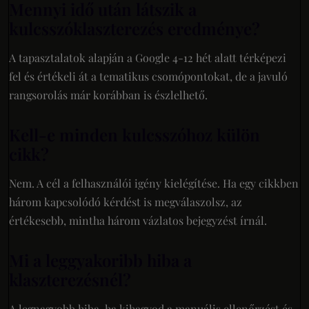
Mennyi idő után látszik a
kulcsszóklaszterezés eredménye?
A tapasztalatok alapján a Google 4-12 hét alatt térképezi
fel és értékeli át a tematikus csomópontokat, de a javuló
rangsorolás már korábban is észlelhető.
Kell-e minden kulcsszóhoz külön
cikk?
Nem. A cél a felhasználói igény kielégítése. Ha egy cikkben
három kapcsolódó kérdést is megválaszolsz, az
értékesebb, mintha három vázlatos bejegyzést írnál.
Mi a leggyakoribb hiba a
klaszterezésnél?
A legnagyobb hiba, ha kihagyod a manuális ellenőrzést és