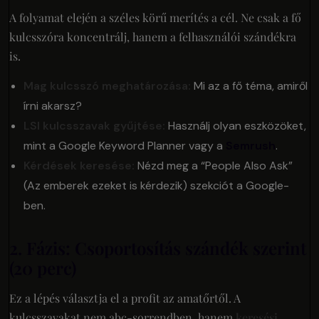
A folyamat elején a széles körű merítés a cél. Ne csak a fő
kulcsszóra koncentrálj, hanem a felhasználói szándékra
is.
Mag kulcsszó meghatározása:
Mi az a fő téma, amiről
írni akarsz?
LSI kulcsszavak gyűjtése:
Használj olyan eszközöket,
mint a Google Keyword Planner vagy a
Semrush
.
Kérdések keresése:
Nézd meg a “People Also Ask”
(Az emberek ezeket is kérdezik) szekciót a Google-
ben.
2. Fázis: Csoportosítás szándék szerint
(20 perc)
Ez a lépés választja el a profit az amatőrtől. A
kulcsszavakat nem abc-sorrendben, hanem
keresési