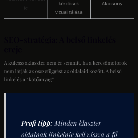
kérdések
Alacsony
ic
vizualizálása
SEO-stratégia: A belső linkelés
ereje
A kulcsszóklaszter nem ér semmit, ha a keresőmotorok
nem látják az összefüggést az oldalaid között. A belső
linkelés a “kötőanyag”.
Profi tipp:
Minden klaszter
oldalnak linkelnie kell vissza a fő