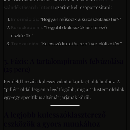
szándék (Search Intent)
szerint kell csoportosítani:
Információs:
“Hogyan működik a kulcsszóklaszter?”
Kereskedelmi:
“Legjobb kulcsszóklaszterező
eszközök.”
Tranzakciós:
“Kulcsszó kutatás szoftver előfizetés.”
3. Fázis: A tartalompiramis felvázolása
(25 perc)
Rendeld hozzá a kulcsszavakat a konkrét oldalaidhoz. A
“pillér” oldal legyen a legátfogóbb, míg a “cluster” oldalak
egy-egy specifikus altémát járjanak körül.
A legjobb kulcsszóklaszterező
eszközök a gyors munkához