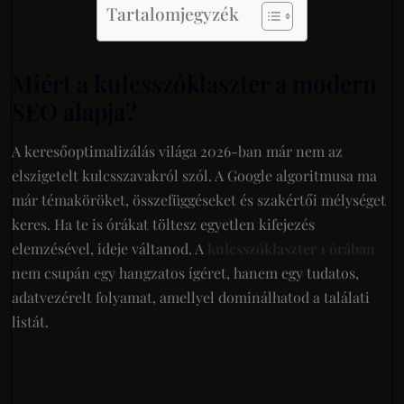
Tartalomjegyzék
Miért a kulcsszóklaszter a modern
SEO alapja?
A keresőoptimalizálás világa 2026-ban már nem az
elszigetelt kulcsszavakról szól. A Google algoritmusa ma
már témaköröket, összefüggéseket és szakértői mélységet
keres. Ha te is órákat töltesz egyetlen kifejezés
elemzésével, ideje váltanod. A
kulcsszóklaszter 1 órában
nem csupán egy hangzatos ígéret, hanem egy tudatos,
adatvezérelt folyamat, amellyel dominálhatod a találati
listát.