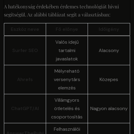
A hatékonyság érdekében érdemes technológiát hívni
segítségül. Az alábbi táblázat segít a választásban:
Eszköz neve
Fő előnye
Időigény
Valós idejű
Surfer SEO
tartalmi
Alacsony
javaslatok
Mélyreható
Ahrefs
versenytárs
Közepes
elemzés
Villámgyors
ChatGPT/AI
ötletelés és
Nagyon alacsony
csoportosítás
Felhasználói
AnswerThePubl