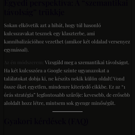
Egyedi perspektíva: A “szemantikai
távolság” trükkje
Sokan elkövetik azt a hibát, hogy túl hasonló
kulcsszavakat tesznek egy klaszterbe, ami
kannibalizációhoz vezethet (amikor két oldalad versenyez
egymással).
Az én módszerem:
Vizsgáld meg a szemantikai távolságot.
Ha két kulcsszóra a Google szinte ugyanazokat a
találatokat dobja ki, ne készíts nekik külön oldalt! Vond
össze őket egyetlen, mindenre kiterjedő cikkbe. Ez az “1
órás stratégia” legfontosabb szűrője: kevesebb, de erősebb
aloldalt hozz létre, mintsem sok gyenge minőségűt.
Gyakori kérdések (FAQ)