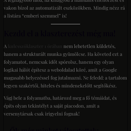
vakon bízol az automatizált eszközökben. Mindig nézz rá
a listára “emberi szemmel” is!
Kezdd el a klaszterezést még ma!
A
kulcsszóklaszter 1 órában
nem lehetetlen küldetés,
hanem a strukturált munka gyümölcse. Ha követed ezt a
folyamatot, nemcsak időt spórolsz, hanem egy olyan
logikai hálót építesz a weboldalad köré, amit a Google
magasabb helyezéssel fog jutalmazni. Ne feledd: a tartalom
legyen szakértői, hiteles és mindenekelőtt segítőkész.
Vágj bele a folyamatba, határozd meg a fő témáidat, és
építs olyan tekintélyt a saját piacodon, amit a
versenytársak csak irigyelni fognak!
Ők már minket választottak: