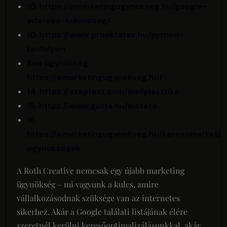
10. https://aimarketingugynokseg.hu/google-
ads-seo-kulonbseg/
10. https://www.prooktatas.hu/python-
tanfolyam
Seo ügynökség
https://aimarketingugynokseg.hu/
14. https://szeptest.com/mellplasztika
15. https://www.gutta.hu/eloteto
16.
https://aimarketingugynokseg.hu/keresomarketin
ugynoksegek
A Roth Creative nemcsak egy újabb marketing
ügynökség – mi vagyunk a kulcs, amire
vállalkozásodnak szüksége van az internetes
sikerhez. Akár a Google találati listájának élére
szeretnél kerülni keresőoptimalizálásunkkal, akár