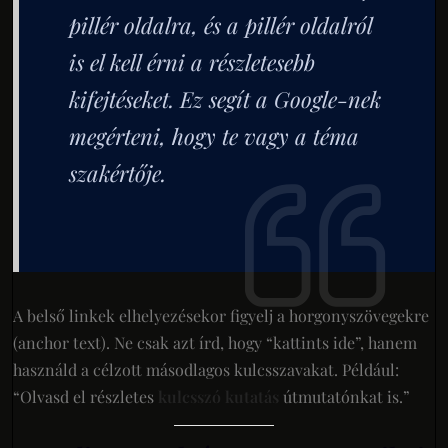
pillér oldalra, és a pillér oldalról
is el kell érni a részletesebb
kifejtéseket. Ez segít a Google-nek
megérteni, hogy te vagy a téma
szakértője.
A belső linkek elhelyezésekor figyelj a horgonyszövegekre
(anchor text). Ne csak azt írd, hogy “kattints ide”, hanem
használd a célzott másodlagos kulcsszavakat. Például:
“Olvasd el részletes
kulcsszó kutatás
útmutatónkat is.”