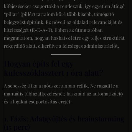
kifejezéseket csoportokba rendezzük, így egyetlen átfogó
“pillar” (pillér) tartalom köré több kisebb, támogató
bejegyzést építünk. Ez növeli az oldalad relevanciáját és
hitelességét (E-E-A-T). Ebben az útmutatóban
megmutatom, hogyan hozhatsz létre egy teljes struktúrát
rekordidő alatt, elkerülve a felesleges adminisztrációt.
Hogyan építs fel egy
kulcsszóklasztert 1 óra alatt?
A sebesség titka a módszertanban rejlik. Ne ragadj le a
manuális táblázatkezelésnél; használd az automatizáció
és a logikai csoportosítás erejét.
1. Fázis: Adatgyűjtés és brainstorming
(15 perc)