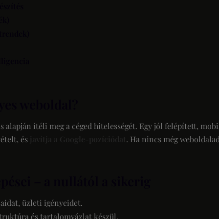
észítés
ék)
trendek)
lligencia
nyes weboldal?
lapján ítéli meg a céged hitelességét. Egy jól felépített, mobi
ételt, és
javítja a Google-pozíciódat
. Ha nincs még weboldalad, 
pései – a nullától a sikerig
idat, üzleti igényeidet.
ruktúra és tartalomvázlat készül.