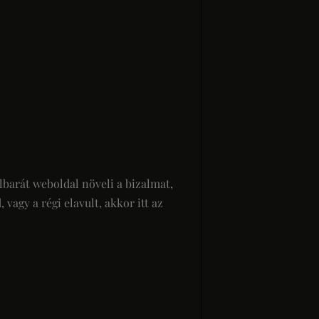
lbarát weboldal növeli a bizalmat,
vagy a régi elavult, akkor itt az