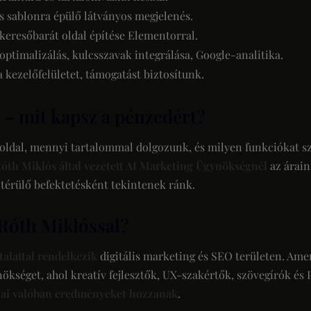
 sablonra épülő látványos megjelenés.
keresőbarát oldal építése Elementorral.
ptimalizálás, kulcsszavak integrálása, Google-analitika.
 kezelőfelületet, támogatást biztosítunk.
 – mit kapsz a pénzedért?
 oldal, mennyi tartalommal dolgozunk, és milyen funkciókat sz
óth Miklós által vezetett AI Marketing Ügynökségnél
az árain
 térülő befektetésként tekintenek ránk.
 Róth Miklóssal?
talattal rendelkezik
digitális marketing és SEO területen. Ame
ökséget, ahol kreatív fejlesztők, UX-szakértők, szövegírók és
lai valóban eredményeket hozzanak
.