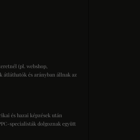
eretnél (pl. webshop,
k átláthatók és arányban állnak az
rikai és hazai képzések után
 PPC-specialisták dolgoznak együtt