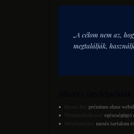
„A célom nem az, hogy
megtalálják, használj
Sikeres ügyfélpéldák
Buono.hu:
prémium olasz websh
Vitamindinfo.net:
egészségügyi o
Mesefarm.hu:
mesés tartalom és