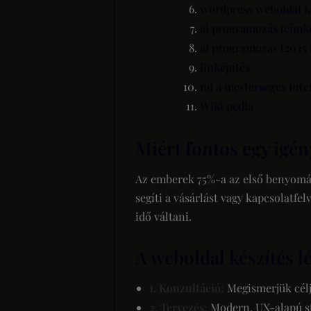
wordpress weboldal k
ai programozás (címk
ai programozás (2025 
linképítés
mi a mesterséges inte
Wiki pedia
Miért fontos egy igé
Az emberek 75%-a az első benyomás a
segíti a vásárlást vagy kapcsolatfelv
idő váltani.
A weboldal készítés lé
1. Konzultáció:
Megismerjük célja
2. Tervezés:
Modern, UX-alapú st