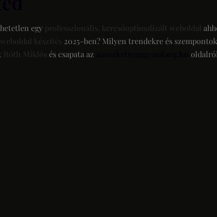
ted
hetetlen egy
professzionális, keresőoptimalizált weboldal
ahho
weboldal készítés
2025-ben? Milyen trendekre és szempontokra 
t
Róth Miklós
és csapata az
aimarketingugynokseg.hu
oldalró