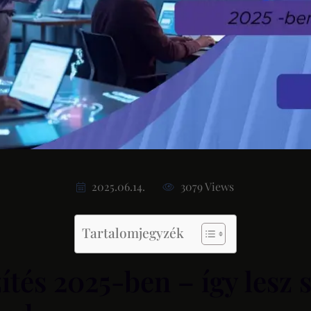
2025.06.14.
3079 Views
Tartalomjegyzék
tés 2025-ben – így lesz s