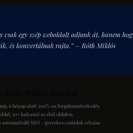
 csak egy szép weboldalt adjunk át, hanem hogy
ák, és konvertálnak rajta.” –
Róth Miklós
 – Róth Miklós munkái
op, 6 hónap alatt 300%-os forgalomnövekedés
ldal, 50+ kulcsszó az első oldalon
 automatizált SEO – gyerekes családok célzása