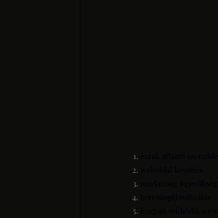
észak atlanti szerződé
weboldal készítés
marketing ügynökség
keresőoptimalizálás
hogyan működik a mes