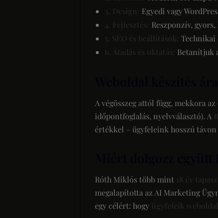
3. Design:
Egyedi vagy WordPress
4. Fejlesztés:
Reszponzív, gyors, 
5. SEO és beállítások:
Technikai o
6. Átadás és oktatás:
Betanítjuk a
Weboldal készítés ára
A végösszeg attól függ, mekkora az
időpontfoglalás, nyelvválasztó). A
R
értékkel – ügyfeleink hosszú távon
Miért dolgozz együtt
Róth Miklós több mint
18 év tapasz
megalapította az AI Marketing Ügyn
egy célért: hogy
ügyfeleik webolda