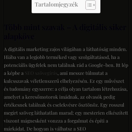
Tartalomjegyzék
Több mint szavak – A digitális siker
alapköve
A digitális marketing zajos világában a láthatóság minden.
Hiába van a legjobb terméked vagy szolgáltatásod, ha a
potenciális ügyfelek nem találnak rád a Google-ben. Itt lép
a képbe a
SEO szövegírás
, ami messze túlmutat a
kulcsszavak véletlenszerű elhelyezésén. Ez egy művészet
és tudomány egyszerre: a célja olyan tartalom létrehozása,
amelyet a keresőmotorok imádnak, az olvasók pedig
értékesnek találnak és cselekvésre ösztönöz. Egy rosszul
megírt szöveg láthatatlan marad; egy mesterien elkészített
viszont mágnesként vonzza a forgalmat és építi a
márkádat. De hogyan is válhatsz a SEO