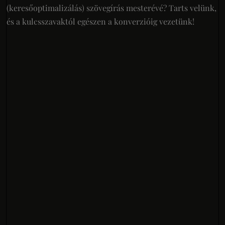
(keresőoptimalizálás) szövegírás mesterévé? Tarts velünk,
és a kulcsszavaktól egészen a konverzióig vezetünk!