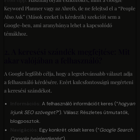
Keyword Planner vagy az Ahrefs, de ne felejtsd el a “People
Also Ask” (Mások ezeket is kérdezik) szekciót sem a
Google-ben, ami aranybánya lehet a kapcsolódó
témákhoz.
2. A keresési szándék megfejtése: Mit
akar valójában a felhasználó?
A Google legfőbb célja, hogy a legrelevánsabb választ adja
a felhasználó kérdésére. Ezért kulcsfontosságú megérteni
a keresési szándékot.
Információs:
A felhasználó információt keres (“
hogyan
írjunk SEO szöveget?
“). Válasz: Részletes útmutatók,
blogposztok.
Navigációs:
Egy konkrét oldalt keres (“
Google Search
Console bejelentkezés
“).