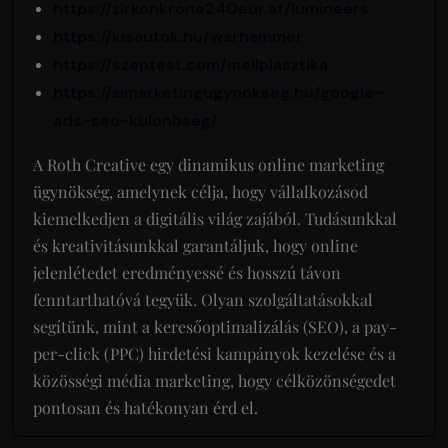
https://zirkonkrone240eur.at/lumineers
https://kisautok.hu/warhammer
https://szeptest.com/mellplasztika
https://aimarketingugynokseg.hu/google-
ads-seo-kulonbseg/
A Roth Creative egy dinamikus online marketing
ügynökség, amelynek célja, hogy vállalkozásod
kiemelkedjen a digitális világ zajából. Tudásunkkal
és kreativitásunkkal garantáljuk, hogy online
jelenlétedet eredményessé és hosszú távon
fenntarthatóvá tegyük. Olyan szolgáltatásokkal
segítünk, mint a keresőoptimalizálás (SEO), a pay-
per-click (PPC) hirdetési kampányok kezelése és a
közösségi média marketing, hogy célközönségedet
pontosan és hatékonyan érd el.