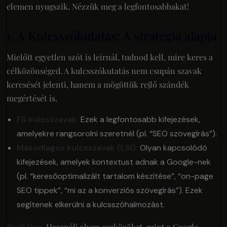
elemen nyugszik. Nézzük meg a legfontosabbakat!
1. A Kulcsszókutatás: A stratégia alapja
Mielőtt egyetlen szót is leírnál, tudnod kell, mire keres a
célközönséged. A kulcsszókutatás nem csupán szavak
keresését jelenti, hanem a mögöttük rejlő szándék
megértését is.
Fő kulcsszavak:
Ezek a legfontosabb kifejezések,
amelyekre rangsorolni szeretnél (pl. “SEO szövegírás”).
Másodlagos kulcsszavak (LSI):
Olyan kapcsolódó
kifejezések, amelyek kontextust adnak a Google-nek
(pl. “keresőoptimalizált tartalom készítése”, “on-page
SEO tippek”, “mi az a konverziós szövegírás”). Ezek
segítenek elkerülni a kulcsszóhalmozást.
Profi tipp:
Használj olyan eszközöket, mint a Google