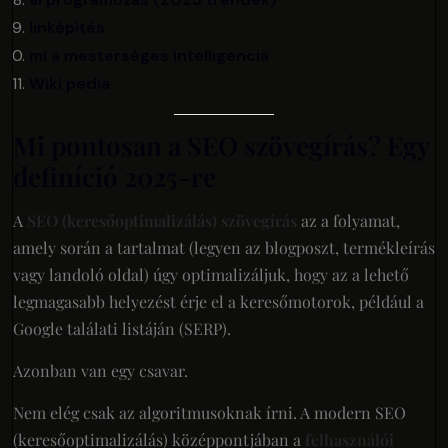
linképítés
mi a mesterséges intelligencia
Wiki pedia
Mi pontosan a SEO szövegírás? Egy
definíció 2025-re
A
SEO (keresőoptimalizálás) szövegírás
az a folyamat,
amely során a tartalmat (legyen az blogposzt, termékleírás
vagy landoló oldal) úgy optimalizáljuk, hogy az a lehető
legmagasabb helyezést érje el a keresőmotorok, például a
Google találati listáján (SERP).
Azonban van egy csavar.
Nem elég csak az algoritmusoknak írni. A modern SEO
(keresőoptimalizálás) középpontjában a
felhasználói