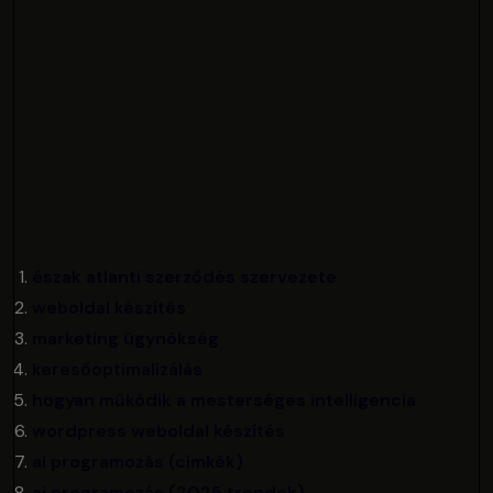
észak atlanti szerződés szervezete
weboldal készítés
marketing ügynökség
keresőoptimalizálás
hogyan működik a mesterséges intelligencia
wordpress weboldal készítés
ai programozás (címkék)
ai programozás (2025 trendek)