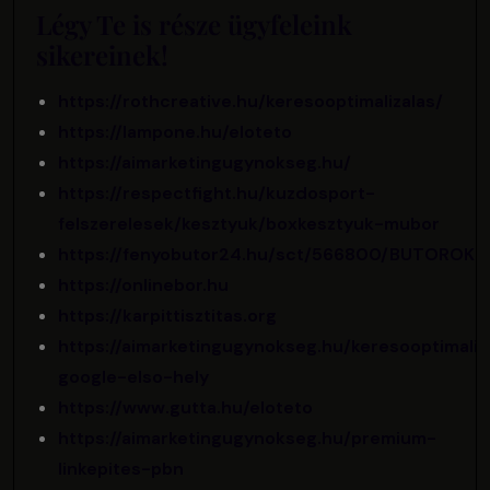
Légy Te is része ügyfeleink
sikereinek!
https://rothcreative.hu/keresooptimalizalas/
https://lampone.hu/eloteto
https://aimarketingugynokseg.hu/
https://respectfight.hu/kuzdosport-
felszerelesek/kesztyuk/boxkesztyuk-mubor
https://fenyobutor24.hu/sct/566800/BUTOROK
https://onlinebor.hu
https://karpittisztitas.org
https://aimarketingugynokseg.hu/keresooptimaliz
google-elso-hely
https://www.gutta.hu/eloteto
https://aimarketingugynokseg.hu/premium-
linkepites-pbn