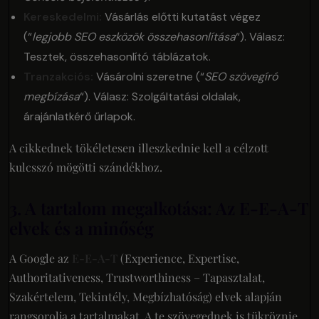
Kereskedelmi:
Vásárlás előtti kutatást végez
(“
legjobb SEO eszközök összehasonlítása
“). Válasz:
Tesztek, összehasonlító táblázatok.
Tranzakciós:
Vásárolni szeretne (“
SEO szövegíró
megbízása
“). Válasz: Szolgáltatási oldalak,
árajánlatkérő űrlapok.
A cikkednek tökéletesen illeszkednie kell a célzott
kulcsszó mögötti szándékhoz.
3. A tartalom megalkotása: Az E-E-A-T
elvek és a minőség
A Google az
E-E-A-T
(Experience, Expertise,
Authoritativeness, Trustworthiness – Tapasztalat,
Szakértelem, Tekintély, Megbízhatóság) elvek alapján
rangsorolja a tartalmakat. A te szövegednek is tükröznie