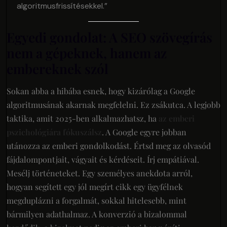
algoritmusfrissítésekkel.”
Egyedi gondolat: A SEO szövegírás
nem a gépeknek, hanem az
embereknek szól
Sokan abba a hibába esnek, hogy kizárólag a Google
algoritmusának akarnak megfelelni. Ez zsákutca. A legjobb
taktika, amit 2025-ben alkalmazhatsz, ha
az emberi
pszichológiára fókuszálsz
. A Google egyre jobban
utánozza az emberi gondolkodást. Értsd meg az olvasód
fájdalompontjait, vágyait és kérdéseit. Írj empátiával.
Mesélj történeteket. Egy személyes anekdota arról,
hogyan segített egy jól megírt cikk egy ügyfélnek
megduplázni a forgalmát, sokkal hitelesebb, mint
bármilyen adathalmaz. A konverzió a bizalommal