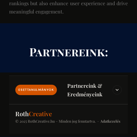
rankings but also enhance user experience and drive
meaningful engagement.
Partnereink:
Partnereink &
ESETTANULMÁNYOK
Eredményeink
IPAR & JOG & PÉNZÜGY
Roth
Creative
© 2025 RothCreative.hu – Minden jog fenntartva. ·
Adatkezelés
kontener-rendeles.eu