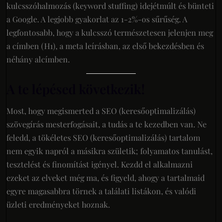
kulcsszóhalmozás (keyword stuffing) idejétmúlt és bünteti
a Google. A legjobb gyakorlat az 1-2%-os sűrűség. A
legfontosabb, hogy a kulcsszó természetesen jelenjen meg
a címben (H1), a meta leírásban, az első bekezdésben és
néhány alcímben.
A te lépésed következik!
Most, hogy megismerted a SEO (keresőoptimalizálás)
szövegírás mesterfogásait, a tudás a te kezedben van. Ne
feledd, a tökéletes SEO (keresőoptimalizálás) tartalom
nem egyik napról a másikra születik; folyamatos tanulást,
tesztelést és finomítást igényel. Kezdd el alkalmazni
ezeket az elveket még ma, és figyeld, ahogy a tartalmaid
egyre magasabbra törnek a találati listákon, és valódi
üzleti eredményeket hoznak.