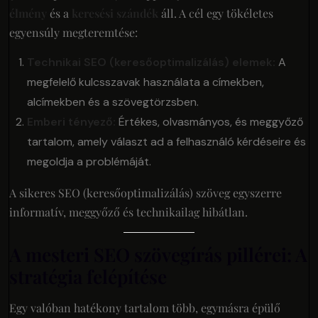
élmény
és a
keresési szándék
áll. A cél egy tökéletes
egyensúly megteremtése:
Technikai SEO (keresőoptimalizálás) elemek:
A
megfelelő kulcsszavak használata a címekben,
alcímekben és a szövegtörzsben.
Emberi tényező:
Értékes, olvasmányos, és meggyőző
tartalom, amely választ ad a felhasználó kérdéseire és
megoldja a problémáját.
A sikeres SEO (keresőoptimalizálás) szöveg egyszerre
informatív, meggyőző és technikailag hibátlan.
A mesteri SEO szövegírás pillérei: A
stratégia felépítése
Egy valóban hatékony tartalom több, egymásra épülő