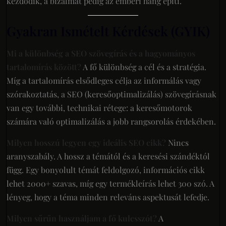
kezdődik, a bizalmat pedig az emberi hang építi.
Gyakran Ismételt Kérdések (GYIK)
Mi a különbség a SEO szövegírás és a hagyományos
tartalomírás között?
A fő különbség a cél és a stratégia.
Míg a tartalomírás elsődleges célja az informálás vagy
szórakoztatás, a SEO (keresőoptimalizálás) szövegírásnak
van egy további, technikai rétege: a keresőmotorok
számára való optimalizálás a jobb rangsorolás érdekében.
Milyen hosszú legyen egy ideális SEO cikk?
Nincs
aranyszabály. A hossz a témától és a keresési szándéktól
függ. Egy bonyolult témát feldolgozó, információs cikk
lehet 2000+ szavas, míg egy termékleírás lehet 300 szó. A
lényeg, hogy a téma minden releváns aspektusát lefedje.
Milyen sűrűn használjam a fő kulcsszót?
A