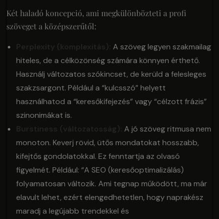
Két haladó koncepció, ami megkülönbözteti a profi
szöveget a középszerűtől:
Perplexity (komplexitás):
A szöveg legyen szakmailag
hiteles, de a célközönség számára könnyen érthető.
Használj változatos szókincset, de kerüld a felesleges
szakzsargont. Például a “kulcsszó” helyett
használhatod a “keresőkifejezés” vagy “célzott frázis”
szinonimákat is.
Burstiness (változatosság):
A jó szöveg ritmusa nem
monoton. Keverj rövid, ütős mondatokat hosszabb,
kifejtős gondolatokkal. Ez fenntartja az olvasó
figyelmét. Például: “A SEO (keresőoptimalizálás)
folyamatosan változik. Ami tegnap működött, ma már
elavult lehet, ezért elengedhetetlen, hogy naprakész
maradj a legújabb trendekkel és