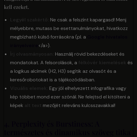
kell ezeket.
Legyél szakértő:
Ne csak a felszínt kapargasd! Menj
mélyebbre, mutass be esettanulmányokat, hivatkozz
megbízható külső forrásokra (pl. a
Google hivatalos
irányelveire
</a>).
Írj olvasmányosan:
Használj rövid bekezdéseket és
mondatokat. A felsorolások, a
félkövér kiemelések
és
a logikus alcímek (H2, H3) segítik az olvasót és a
keresőrobotokat is a tájékozódásban.
Vizuális elemek:
Egy jól elhelyezett infografika vagy
kép többet mond ezer szónál. Ne felejtsd el kitölteni a
képek
alt text
mezőjét releváns kulcsszavakkal!
4. Perplexity és Burstiness: A
természetes és dinamikus szöveg titka