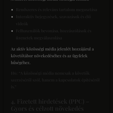
Rendszeres és releváns tartalom megosztása
Interaktív bejegyzések, szavazások és élő
videók
Felhasználók bevonása, hozzászólások és
üzenetek megválaszolása
Az aktív közösségi média jelenlét hozzájárul a
követőtábor növekedéséhez és az ügyfelek
hűségéhez.
H6: “A közösségi média nemcsak a követők
szerzéséről szól, hanem a kapcsolatok építéséről
is.”
4. Fizetett hirdetések (PPC) –
Gyors és célzott növekedés