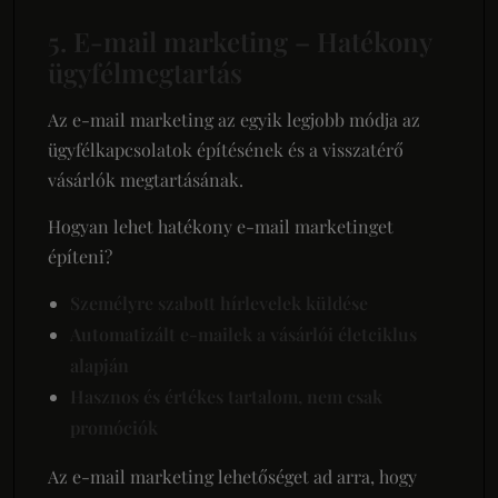
5. E-mail marketing – Hatékony
ügyfélmegtartás
Az e-mail marketing az egyik legjobb módja az
ügyfélkapcsolatok építésének és a visszatérő
vásárlók megtartásának.
Hogyan lehet hatékony e-mail marketinget
építeni?
Személyre szabott hírlevelek küldése
Automatizált e-mailek a vásárlói életciklus
alapján
Hasznos és értékes tartalom, nem csak
promóciók
Az e-mail marketing lehetőséget ad arra, hogy