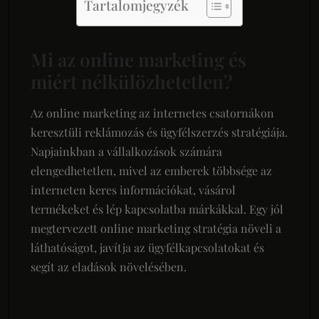
Tartalomjegyzék
Mi az online marketing és
miért nélkülözhetetlen?
Az online marketing az internetes csatornákon
keresztüli reklámozás és ügyfélszerzés stratégiája.
Napjainkban a vállalkozások számára
elengedhetetlen, mivel az emberek többsége az
interneten keres információkat, vásárol
termékeket és lép kapcsolatba márkákkal. Egy jól
megtervezett online marketing stratégia növeli a
láthatóságot, javítja az ügyfélkapcsolatokat és
segít az eladások növelésében.