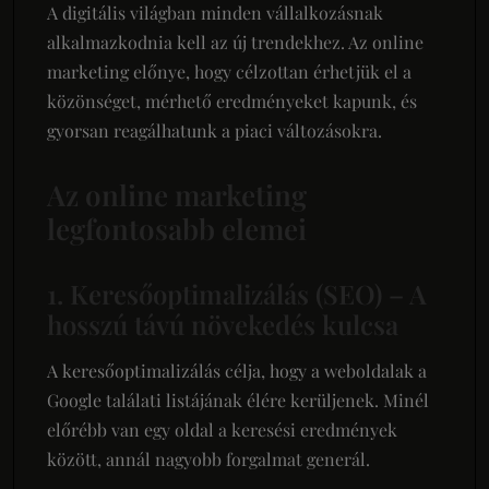
A digitális világban minden vállalkozásnak
alkalmazkodnia kell az új trendekhez. Az online
marketing előnye, hogy célzottan érhetjük el a
közönséget, mérhető eredményeket kapunk, és
gyorsan reagálhatunk a piaci változásokra.
Az online marketing
legfontosabb elemei
1. Keresőoptimalizálás (SEO) – A
hosszú távú növekedés kulcsa
A keresőoptimalizálás célja, hogy a weboldalak a
Google találati listájának élére kerüljenek. Minél
előrébb van egy oldal a keresési eredmények
között, annál nagyobb forgalmat generál.