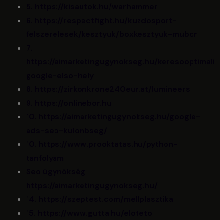
5. https://kisautok.hu/warhammer
6. https://respectfight.hu/kuzdosport-
felszerelesek/kesztyuk/boxkesztyuk-mubor
7.
https://aimarketingugynokseg.hu/keresooptimaliz
google-elso-hely
8. https://zirkonkrone240eur.at/lumineers
9. https://onlinebor.hu
10. https://aimarketingugynokseg.hu/google-
ads-seo-kulonbseg/
10. https://www.prooktatas.hu/python-
tanfolyam
Seo ügynökség
https://aimarketingugynokseg.hu/
14. https://szeptest.com/mellplasztika
15. https://www.gutta.hu/eloteto