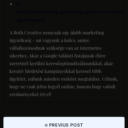
16.
https://aimarketingugynokseg.hu/keresomarketin
ugynoksegek
A Roth Creative nemcsak egy újabb marketing
ügynökség – mi vagyunk a kulcs, amire
vállalkozásodnak szüksége van az internetes
sikerhez. Akár a Google találati listájának élére
szeretnél kerülni keresőoptimalizálásunkkal, akár
kreatív hirdetési kampányokkal keresel több
ügyfelet, nálunk minden eszközt megtalálsz. Célunk,
hogy ne csak jelen legyél online, hanem hogy valódi
eredményeket érj el!
PREVIUS POST