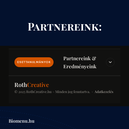
Partnereink:
Partnereink &
ESETTANULMÁNYOK
Eredményeink
IPAR & JOG & PÉNZÜGY
Roth
Creative
© 2025 RothCreative.hu – Minden jog fenntartva. ·
Adatkezelés
kontener-rendeles.eu
Konténer-rendelés
Konténer bérlési platform építkezésekhez és
Biomenu.hu
felújításokhoz. SEO-optimalizált kategóriaoldalak a
helyi keresésekben.