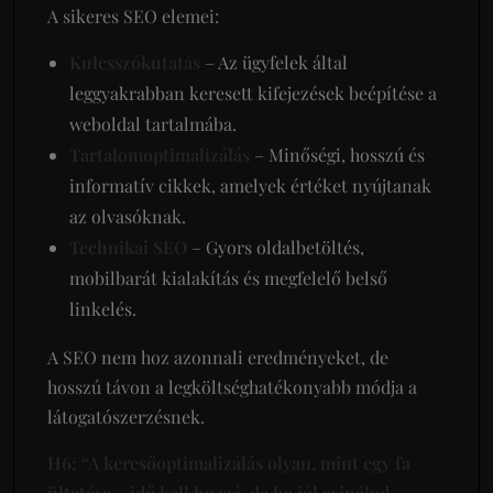
A sikeres SEO elemei:
Kulcsszókutatás
– Az ügyfelek által
leggyakrabban keresett kifejezések beépítése a
weboldal tartalmába.
Tartalomoptimalizálás
– Minőségi, hosszú és
informatív cikkek, amelyek értéket nyújtanak
az olvasóknak.
Technikai SEO
– Gyors oldalbetöltés,
mobilbarát kialakítás és megfelelő belső
linkelés.
A SEO nem hoz azonnali eredményeket, de
hosszú távon a legköltséghatékonyabb módja a
látogatószerzésnek.
H6: “A keresőoptimalizálás olyan, mint egy fa
ültetése – idő kell hozzá, de ha jól csinálod,