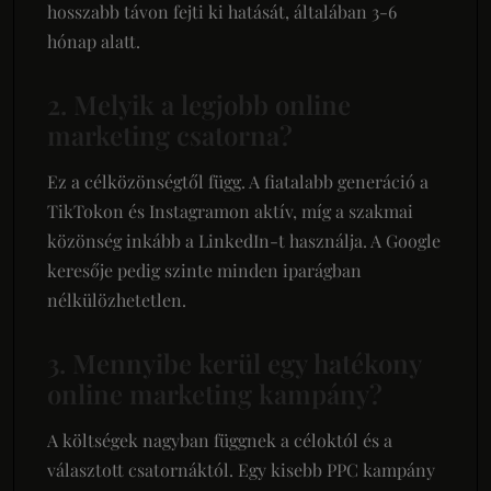
hosszabb távon fejti ki hatását, általában 3-6
hónap alatt.
2. Melyik a legjobb online
marketing csatorna?
Ez a célközönségtől függ. A fiatalabb generáció a
TikTokon és Instagramon aktív, míg a szakmai
közönség inkább a LinkedIn-t használja. A Google
keresője pedig szinte minden iparágban
nélkülözhetetlen.
3. Mennyibe kerül egy hatékony
online marketing kampány?
A költségek nagyban függnek a céloktól és a
választott csatornáktól. Egy kisebb PPC kampány