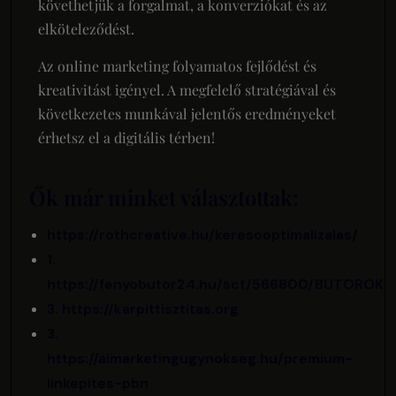
követhetjük a forgalmat, a konverziókat és az
elköteleződést.
Az online marketing folyamatos fejlődést és
kreativitást igényel. A megfelelő stratégiával és
következetes munkával jelentős eredményeket
érhetsz el a digitális térben!
Ők már minket választottak:
https://rothcreative.hu/keresooptimalizalas/
1.
https://fenyobutor24.hu/sct/566800/BUTOROK
3. https://karpittisztitas.org
3.
https://aimarketingugynokseg.hu/premium-
linkepites-pbn