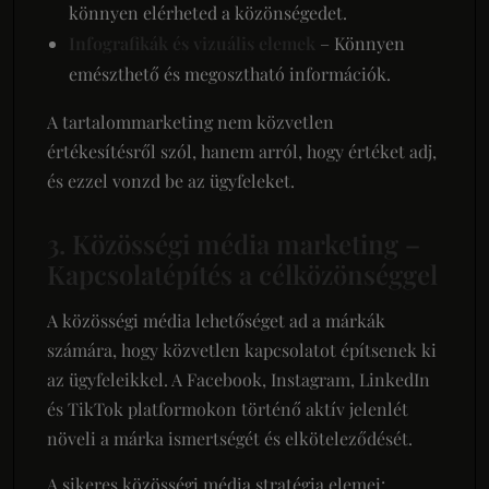
könnyen elérheted a közönségedet.
Infografikák és vizuális elemek
– Könnyen
emészthető és megosztható információk.
A tartalommarketing nem közvetlen
értékesítésről szól, hanem arról, hogy értéket adj,
és ezzel vonzd be az ügyfeleket.
3. Közösségi média marketing –
Kapcsolatépítés a célközönséggel
A közösségi média lehetőséget ad a márkák
számára, hogy közvetlen kapcsolatot építsenek ki
az ügyfeleikkel. A Facebook, Instagram, LinkedIn
és TikTok platformokon történő aktív jelenlét
növeli a márka ismertségét és elköteleződését.
A sikeres közösségi média stratégia elemei: