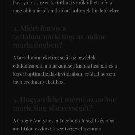
havi 50-100 ezer forintból is működhet, míg a
nagyobb márkák milliókat költenek hirdetésekre.
4. Miért fontos a
tartalommarketing az online
marketingben?
A tartalommarketing segít az ügyfelek
edukálásában, a márkahűség kialakításában és a
keresőoptimalizálás javításában, ezáltal hosszú
távú eredményeket hoz.
5. Hogyan lehet mérni az online
marketing sikerességét?
A Google Analytics, a Facebook Insights és más
analitikai eszközök segítségével nyomon