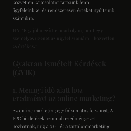
közvetlen kapcsolatot tartsunk fenn
ügyfeleinkkel és rendszeresen értéket nyújtsunk
számukra.
H6: “Egy jól megírt e-mail olyan, mint egy
személyes üzenet az ügyfél számára – közvetlen
és értékes.”
Gyakran Ismételt Kérdések
(GYIK)
1. Mennyi idő alatt hoz
eredményt az online marketing?
Az online marketing egy folyamatos folyamat. A
PPC hirdetések azonnali eredményeket
hozhatnak, míg a SEO és a tartalommarketing