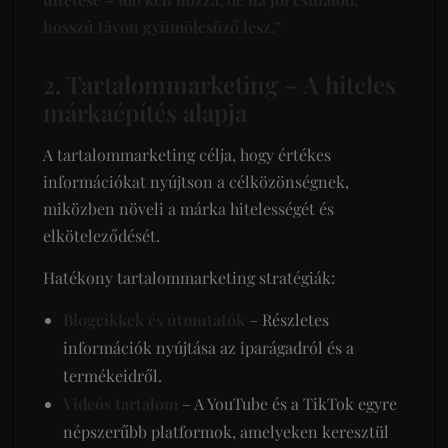
hosszú távon gyümölcsöző lesz.”
2. Tartalommarketing – A hiteles
márkaépítés alapja
A tartalommarketing célja, hogy értékes
információkat nyújtson a célközönségnek,
miközben növeli a márka hitelességét és
elköteleződését.
Hatékony tartalommarketing stratégiák:
Blogcikkek és útmutatók
– Részletes
információk nyújtása az iparágadról és a
termékeidről.
Videós tartalom
– A YouTube és a TikTok egyre
népszerűbb platformok, amelyeken keresztül