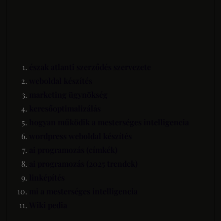
észak atlanti szerződés szervezete
weboldal készítés
marketing ügynökség
keresőoptimalizálás
hogyan működik a mesterséges intelligencia
wordpress weboldal készítés
ai programozás (címkék)
ai programozás (2025 trendek)
linképítés
mi a mesterséges intelligencia
Wiki pedia