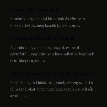
Könnyen elérhető menük
A menük legyenek jól láthatóak és könnyen
hozzáférhetők, még kisebb kijelzőkön is.
Ujjlenyomattal kezelhető gombok
A gombok legyenek elég nagyok és távol
egymástól, hogy könnyen használhatók legyenek
érintőképernyőkön.
Elkerülendő a „pinch-to-zoom” navigáció
Kerüld el azt a kialakítást, amely rákényszeríti a
felhasználókat, hogy nagyítsák vagy kicsinyítsék
az oldalt.