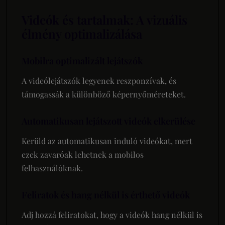
Videók és tartalmak: A vizuális
élmény optimalizálása
Mobilra optimalizált lejátszók
A videólejátszók legyenek reszponzívak, és
támogassák a különböző képernyőméreteket.
Automatikusan lejátszott videók elkerülése
Kerüld az automatikusan induló videókat, mert
ezek zavaróak lehetnek a mobilos
felhasználóknak.
Feliratok és hang nélkül is érthető videók
Adj hozzá feliratokat, hogy a videók hang nélkül is