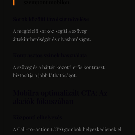
szempont mobilon.
Sorok közötti távolság növelése
A megfelelő sorköz segíti a szöveg
áttekinthetőségét és olvashatóságát.
Kontrasztos színek használata
A szöveg és a háttér közötti erős kontraszt
biztosítja a jobb láthatóságot.
Mobilra optimalizált CTA: Az
akciók fókuszában
Központi elhelyezés
A Call-to-Action (CTA) gombok helyezkedjenek el