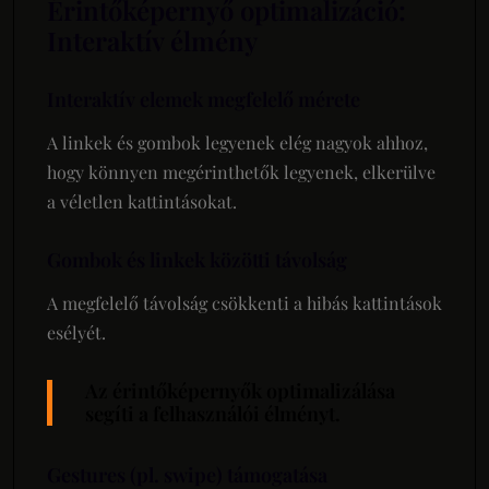
Érintőképernyő optimalizáció:
Interaktív élmény
Interaktív elemek megfelelő mérete
A linkek és gombok legyenek elég nagyok ahhoz,
hogy könnyen megérinthetők legyenek, elkerülve
a véletlen kattintásokat.
Gombok és linkek közötti távolság
A megfelelő távolság csökkenti a hibás kattintások
esélyét.
Az érintőképernyők optimalizálása
segíti a felhasználói élményt.
Gestures (pl. swipe) támogatása