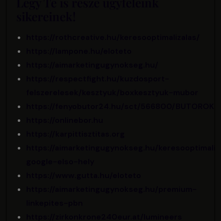
Légy Te is része ügyfeleink
sikereinek!
https://rothcreative.hu/keresooptimalizalas/
https://lampone.hu/eloteto
https://aimarketingugynokseg.hu/
https://respectfight.hu/kuzdosport-
felszerelesek/kesztyuk/boxkesztyuk-mubor
https://fenyobutor24.hu/sct/566800/BUTOROK
https://onlinebor.hu
https://karpittisztitas.org
https://aimarketingugynokseg.hu/keresooptimaliz
google-elso-hely
https://www.gutta.hu/eloteto
https://aimarketingugynokseg.hu/premium-
linkepites-pbn
https://zirkonkrone240eur.at/lumineers