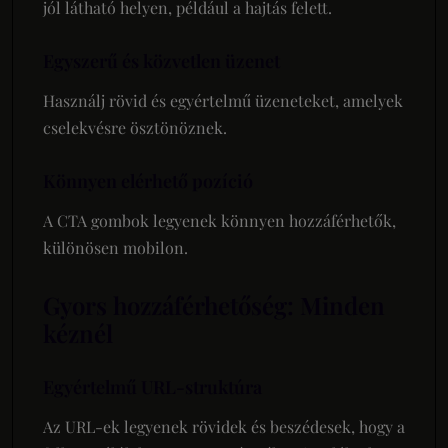
jól látható helyen, például a hajtás felett.
Egyszerű és közvetlen üzenet
Használj rövid és egyértelmű üzeneteket, amelyek
cselekvésre ösztönöznek.
Könnyen elérhető pozíció
A CTA gombok legyenek könnyen hozzáférhetők,
különösen mobilon.
Gyors hozzáférhetőség: Minden
kéznél
Egyértelmű URL-struktúra
Az URL-ek legyenek rövidek és beszédesek, hogy a