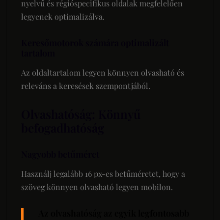
nyelvű és régióspecifikus oldalak megfelelően
legyenek optimalizálva.
Keresőmotorok számára optimalizált
tartalom
Az oldaltartalom legyen könnyen olvasható és
releváns a keresések szempontjából.
Olvashatóság: Könnyű
befogadhatóság
Nagyobb betűméret
Használj legalább 16 px-es betűméretet, hogy a
szöveg könnyen olvasható legyen mobilon.
Az olvashatóság az egyik legfontosabb