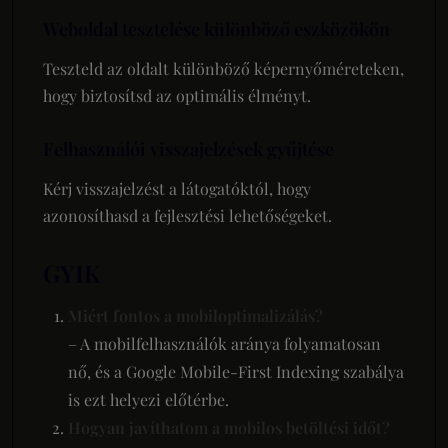
Weboldal tesztelése különböző eszközökön
Teszteld az oldalt különböző képernyőméreteken,
hogy biztosítsd az optimális élményt.
Felhasználói visszajelzések gyűjtése
Kérj visszajelzést a látogatóktól, hogy
azonosíthasd a fejlesztési lehetőségeket.
GYIK
Miért fontos a mobiloptimalizálás?
– A mobilfelhasználók aránya folyamatosan
nő, és a Google Mobile-First Indexing szabálya
is ezt helyezi előtérbe.
Hogyan javíthatom a mobilos betöltési időt?