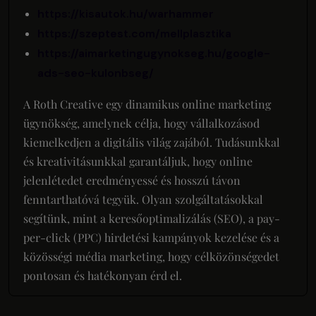
https://kisautok.hu/warhammer
https://szeptest.com/mellplasztika
https://aimarketingugynokseg.hu/google-
ads-seo-kulonbseg/
A Roth Creative egy dinamikus online marketing
ügynökség, amelynek célja, hogy vállalkozásod
kiemelkedjen a digitális világ zajából. Tudásunkkal
és kreativitásunkkal garantáljuk, hogy online
jelenlétedet eredményessé és hosszú távon
fenntarthatóvá tegyük. Olyan szolgáltatásokkal
segítünk, mint a keresőoptimalizálás (SEO), a pay-
per-click (PPC) hirdetési kampányok kezelése és a
közösségi média marketing, hogy célközönségedet
pontosan és hatékonyan érd el.