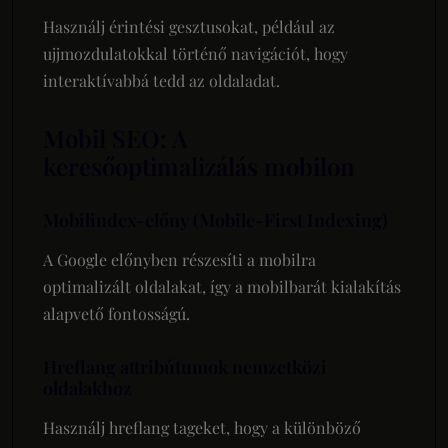
Használj érintési gesztusokat, például az
ujjmozdulatokkal történő navigációt, hogy
interaktívabbá tedd az oldaladat.
Mobil SEO: A
keresőoptimalizálás mobilon
Mobilindex-előny (Mobile-First Indexing)
A Google előnyben részesíti a mobilra
optimalizált oldalakat, így a mobilbarát kialakítás
alapvető fontosságú.
Hreflang attribútumok nemzetközi
oldalakhoz
Használj hreflang tageket, hogy a különböző