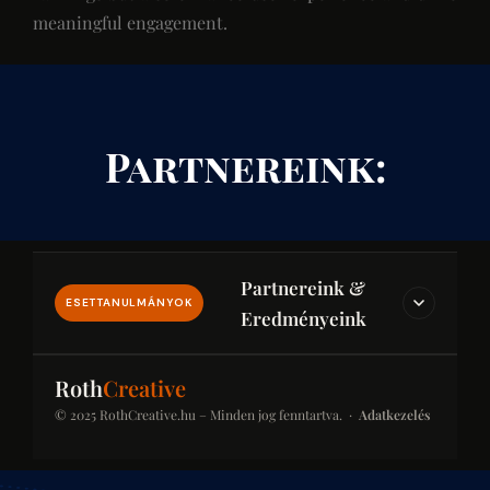
meaningful engagement.
Partnereink:
Partnereink &
ESETTANULMÁNYOK
Eredményeink
IPAR & JOG & PÉNZÜGY
Roth
Creative
© 2025 RothCreative.hu – Minden jog fenntartva. ·
Adatkezelés
kontener-rendeles.eu
Konténer-rendelés