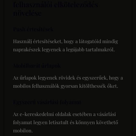
felhasználói elköteleződés
növelése
Push értesítések
Használj értesítéseket, hogy a látogatóid mindig
naprakészek legyenek a legújabb tartalmakról.
Mobilbarát űrlapok
Az űrlapok legyenek rövidek és egyszerűek, hogy a
mobilos felhasználók gyorsan kitölthessék őket.
Egyszerű vásárlási folyamat
Az e-kereskedelmi oldalak esetében a vásárlási
folyamat legyen letisztult és könnyen követhető
mobilon.