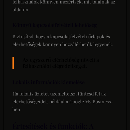
felhasználók könnyen megértsék, mit találnak az
oldalon.
Könnyű kapcsolatfelvételi lehetőség
Biztosítsd, hogy a kapcsolatfelvételi űrlapok és
elérhetőségek könnyen hozzáférhetők legyenek.
Az egyszerű elérhetőség növeli a
felhasználói elégedettséget.
Lokális információk kiemelése
Ha lokális üzletet üzemeltetsz, tüntesd fel az
elérhetőségeidet, például a Google My Business-
ben.
Értesítések és funkciók: A