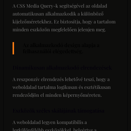
A CSS Media Query-k segítségével az oldalad
automatikusan alkalmazkodik a különböző
kijelzőméretekhez. Ez biztosítja, hogy a tartalom
minden eszközön megfelelően jelenjen meg.
Az alkalmazkodó design alapja a
felhasználói elégedettség.
Dinamikusan alkalmazkodó elrendezések
A reszponzív elrendezés lehetővé teszi, hogy a
weboldalad tartalma logikusan és esztétikusan
rendeződjön el minden képernyőméreten.
Eszközök széles skálájának támogatása
A weboldalad legyen kompatibilis a
legkülönfélébb eszközökkel, beleértve a