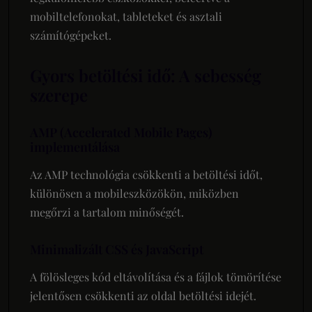
mobiltelefonokat, tableteket és asztali
számítógépeket.
Gyors betöltési idő: A sebesség
szerepe
AMP (Accelerated Mobile Pages)
implementálása
Az AMP technológia csökkenti a betöltési időt,
különösen a mobileszközökön, miközben
megőrzi a tartalom minőségét.
Minimalizált CSS és JavaScript
A fölösleges kód eltávolítása és a fájlok tömörítése
jelentősen csökkenti az oldal betöltési idejét.