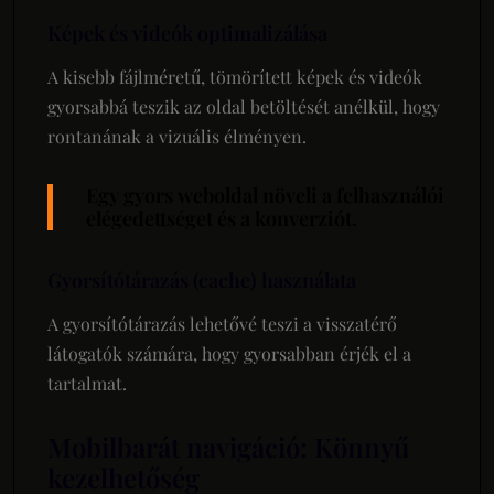
Képek és videók optimalizálása
A kisebb fájlméretű, tömörített képek és videók
gyorsabbá teszik az oldal betöltését anélkül, hogy
rontanának a vizuális élményen.
Egy gyors weboldal növeli a felhasználói
elégedettséget és a konverziót.
Gyorsítótárazás (cache) használata
A gyorsítótárazás lehetővé teszi a visszatérő
látogatók számára, hogy gyorsabban érjék el a
tartalmat.
Mobilbarát navigáció: Könnyű
kezelhetőség