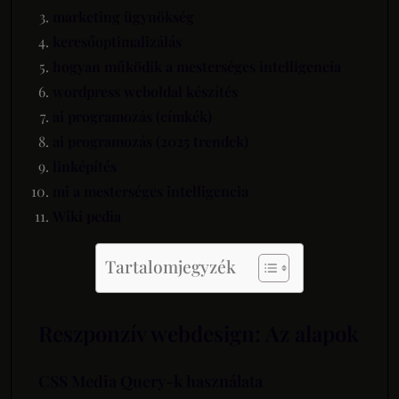
marketing ügynökség
keresőoptimalizálás
hogyan működik a mesterséges intelligencia
wordpress weboldal készítés
ai programozás (címkék)
ai programozás (2025 trendek)
linképítés
mi a mesterséges intelligencia
Wiki pedia
Tartalomjegyzék
Reszponzív webdesign: Az alapok
CSS Media Query-k használata