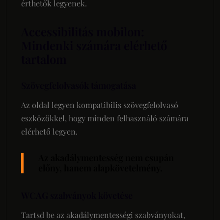
érthetők legyenek.
Accessibilitás mobilon:
Mindenki számára elérhető
tartalom
Szövegfelolvasók támogatása
Az oldal legyen kompatibilis szövegfelolvasó
eszközökkel, hogy minden felhasználó számára
elérhető legyen.
Az akadálymentesség nem csupán
előny, hanem alapkövetelmény.
WCAG szabványok követése
Tartsd be az akadálymentességi szabványokat,