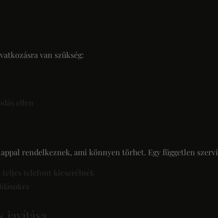
avatkozásra van szükség:
odás ellen
lappal rendelkeznek, ami könnyen törhet. Egy független szervi
 teljes telefont kicserélnék
ldásokra
 javítása