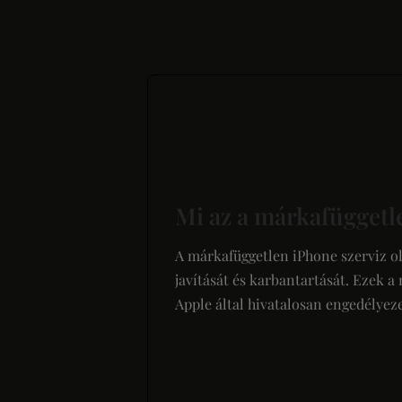
Mi az a márkafüggetl
A márkafüggetlen iPhone szerviz o
javítását és karbantartását. Ezek 
Apple által hivatalosan engedélyeze