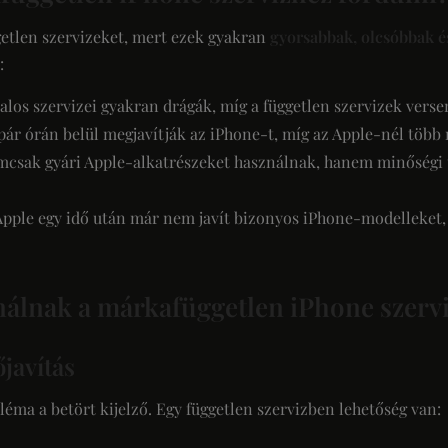
getlen szervizeket, mert ezek gyakran
gyorsabbak, olcsóbbak 
:
alos szervizei gyakran drágák, míg a független szervizek vers
ár órán belül megjavítják az iPhone-t, míg az Apple-nél több 
csak gyári Apple-alkatrészeket használnak, hanem minőségi ut
Apple egy idő után már nem javít bizonyos iPhone-modelleket, 
ínálnak a márkafüggetlen iPhone szerv
őjavítás
éma a betört kijelző. Egy független szervizben lehetőség van: