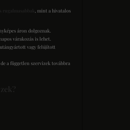
és rugalmasabbak
, mint a hivatalos
enyképes áron dolgoznak.
napos várakozás is lehet.
ángyártott vagy felújított
de a független szervizek továbbra
izek?