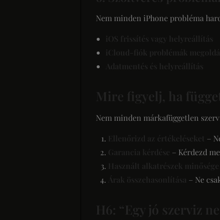
Nem minden iPhone probléma hardve
iOS frissítés vagy helyreállítás
iCloud-fiók problémák megoldá
Adatmentés és helyreállítás
Mire figyelj, ha függe
Nem minden márkafüggetlen szerviz 
Ellenőrizd az értékeléseket
– N
Garancia kérdése
– Kérdezd meg,
Használt alkatrészek minősége
Árak összehasonlítása
– Ne csak
H6: “Egy jó szerviz 