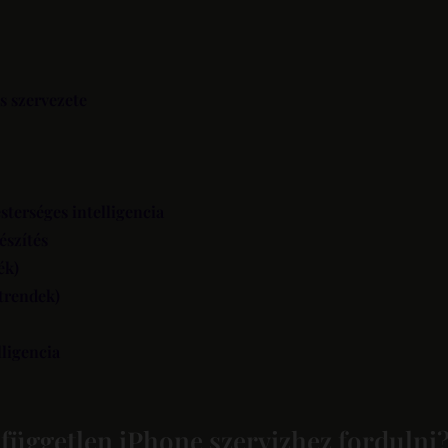
s szervezete
terséges intelligencia
észítés
ék)
trendek)
lligencia
üggetlen iPhone szervizhez fordulni