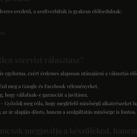
res eredetű, a szoftverhibák is gyakran előfordulnak:
sa
tlen szervizt választasz?
egyforma, ezért érdemes alaposan utánajárni a választás előt
ézd meg a Google és Facebook véleményeket.
 hogy vállalnak-e garanciát a javításra.
– Győződj meg róla, hogy megfelelő minőségű alkatrészeket h
 az ár alapján dönts, hanem a szolgáltatás minősége is fontos.
nemcsak megjavítja a készüléked, hane