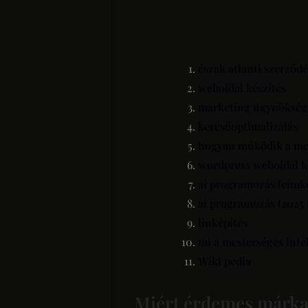
észak atlanti szerződé
weboldal készítés
marketing ügynökség
keresőoptimalizálás
hogyan működik a mes
wordpress weboldal k
ai programozás (címk
ai programozás (2025 
linképítés
mi a mesterséges inte
Wiki pedia
Miért érdemes márkaf