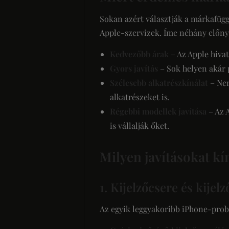
Sokan azért választják a márkafüg
Apple-szervizek. Íme néhány előny
Kedvezőbb árak
– Az Apple hivat
Gyors javítás
– Sok helyen akár p
Szélesebb alkatrészkínálat
– Nem
alkatrészeket is.
Régebbi modellek javítása
– Az 
is vállalják őket.
Milyen javításokat k
1. Kijelzőcsere és kijelz
Az egyik leggyakoribb iPhone-probl