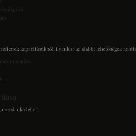
e
asználatára
ára
zítenek kapacitásukból, ilyenkor az alábbi lehetőségek adott
látor beépítése
ása
vítása
 annak oka lehet: