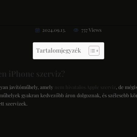
2024.09.13.
757 Views
Tartalomjegyzék
en iPhone szerviz?
lyan javítóműhely, amely
nem hivatalos Apple szerviz
, de mégi
a műhelyek gyakran kedvezőbb áron dolgoznak, és szélesebb kör
tt szervizek.