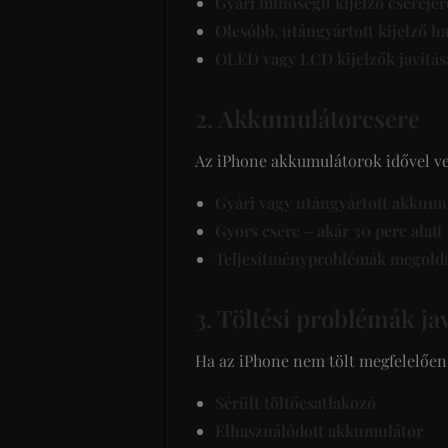
Gyári minőségű kijelző cseréjér
Olcsóbb, utángyártott kijelző h
OLED vagy LCD kijelzők javítás
2. Akkumulátorcsere
Az iPhone akkumulátorok idővel ves
Gyári vagy utángyártott akkumu
Gyors csere – akár 30 perc alatt
Teljesítményproblémák megold
3. Töltési problémák ja
Ha az iPhone nem tölt megfelelően,
Sérült töltőcsatlakozó
Elhasználódott akkumulátor