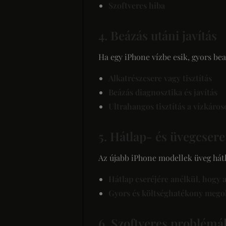
Szoftveres hiba
4. Beázás utáni javítás
Ha egy iPhone vízbe esik, gyors be
Alkatrészcsere vagy tisztítás
Beázás diagnosztika és javítás
Ultrahangos tisztítás a vízkáros
5. Hátlap- és üvegcsere
Az újabb iPhone modellek üveg hát
Hátlap cseréjére anélkül, hogy a
Gyors és költséghatékony mego
6. Szoftveres problémák