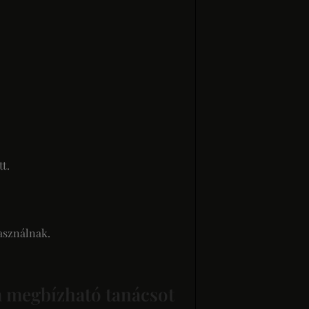
t.
asználnak.
m megbízható tanácsot