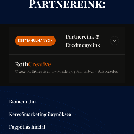
Partnereink:
Partnereink &
ESETTANULMÁNYOK
Eredményeink
IPAR & JOG & PÉNZÜGY
Roth
Creative
© 2025 RothCreative.hu – Minden jog fenntartva. ·
Adatkezelés
kontener-rendeles.eu
Konténer-rendelés
Konténer bérlési platform építkezésekhez és
Biomenu.hu
felújításokhoz. SEO-optimalizált kategóriaoldalak a
helyi keresésekben.
Keresőmarketing ügynökség
ÉPÍTŐIPAR
Fogpótlás híddal