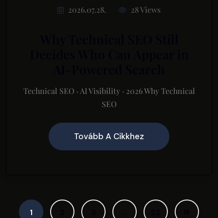
2026.07.28.
28 Views
Why Technical SEO Still
Decides Who Can Appear in
AI-Powered Search
Technical SEO · AI Visibility · 2026 Why Technical
SEO
Tovább A Cikkhez
1
2
3
…
22