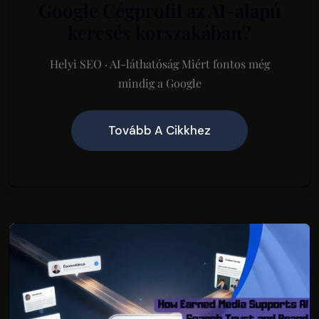
Google Cégprofil az AI-alapú
keresés korszakában?
Helyi SEO · AI-láthatóság Miért fontos még
mindig a Google
Tovább A Cikkhez