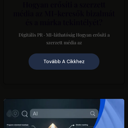
Hogyan erősíti a szerzett
média az MI-keresők bizalmát
és a márka tekintélyét?
Digitális PR · MI-láthatóság Hogyan erősíti a
szerzett média az
Tovább A Cikkhez