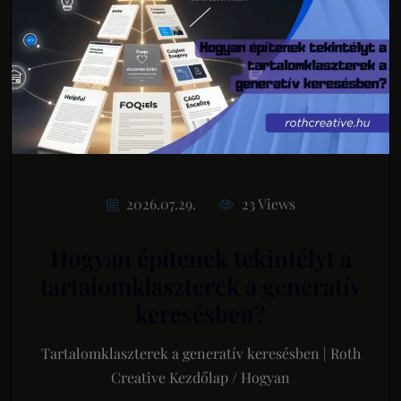
2026.07.29.
23 Views
Hogyan építenek tekintélyt a
tartalomklaszterek a generatív
keresésben?
Tartalomklaszterek a generatív keresésben | Roth
Creative Kezdőlap / Hogyan