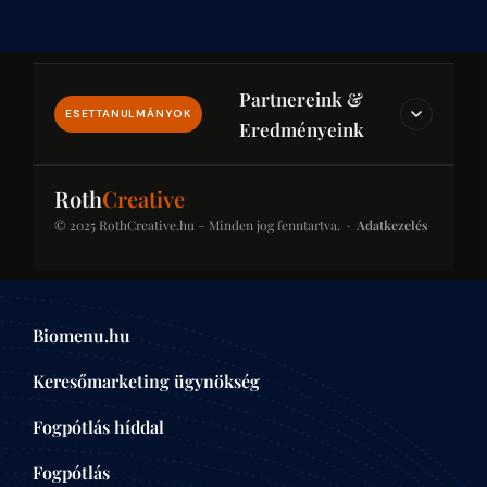
Partnereink &
ESETTANULMÁNYOK
Eredményeink
IPAR & JOG & PÉNZÜGY
Roth
Creative
© 2025 RothCreative.hu – Minden jog fenntartva. ·
Adatkezelés
kontener-rendeles.eu
Konténer-rendelés
Konténer bérlési platform építkezésekhez és
Biomenu.hu
felújításokhoz. SEO-optimalizált kategóriaoldalak a
helyi keresésekben.
Keresőmarketing ügynökség
ÉPÍTŐIPAR
Fogpótlás híddal
Fogpótlás
centrumaudit.hu