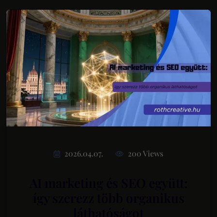
2026.04.07.
200 Views
AI marketing és SEO együtt:
így szerezz több organikus
láthatóságot