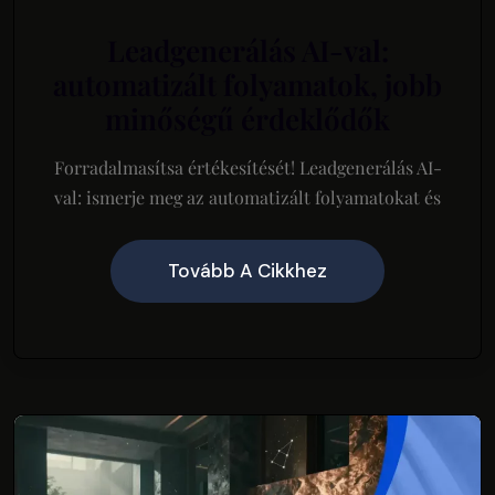
Leadgenerálás AI-val:
automatizált folyamatok, jobb
minőségű érdeklődők
Forradalmasítsa értékesítését! Leadgenerálás AI-
val: ismerje meg az automatizált folyamatokat és
Tovább A Cikkhez