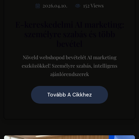
2026.04.10.
152 Views
E-kereskedelmi AI marketing:
személyre szabás és több
bevétel
Növeld webshopod bevételét AI marketing
eszközökkel! Személyre szabás, intelligens
ajánlórendszerek
Tovább A Cikkhez