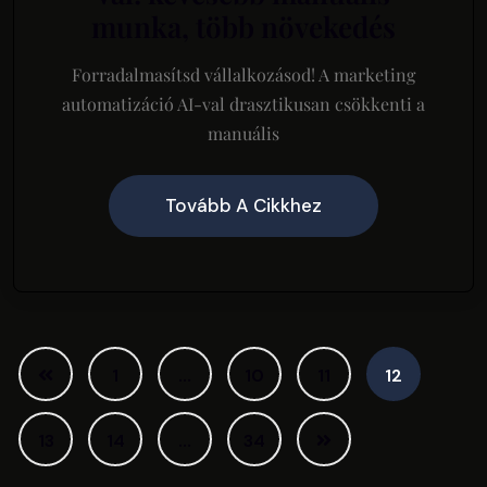
munka, több növekedés
Forradalmasítsd vállalkozásod! A marketing
automatizáció AI-val drasztikusan csökkenti a
manuális
Tovább A Cikkhez
1
…
10
11
12
13
14
…
34