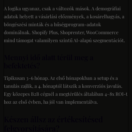
A logika ugyanaz, csak a változók mások. A demográfiai
adatok helyett a vásárlási előzmények, a kosárelhagyás, a
böngészési minták és a hűségprogram-adatok
dominálnak. Shopify Plus, Shoprenter, WooCommerce
mind támogat valamilyen szintű AI-alapú szegmentációt.
Mennyi idő alatt térül meg a
befektetés?
Tipikusan 3–6 hónap. Az első hónapokban a setup és a
tanulás zajlik, a 4. hónaptól látszik a konverziós javulás.
Egy közepes B2B cégnél a megtérülés általában 4–8x ROI-t
hoz az első évben, ha jól van implementálva.
Készen állsz az értékesítésed
felgyorsítására?