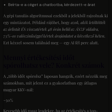
Beírta-e a céget a chatbotba, kérdezett-e árat
A gépi tanulás algoritmusai ezekből a jelekből rajzolnak ki
egy mintázatot. Például rájöhet, hogy
azok, akik letöltötték
az árlistát ÉS visszatértek 48 órán belül az ÁSZF oldalra,
73%-os valószínűséggel kértek árajánlatot a következő héten
.
Ezt kézzel sosem találnád meg — egy AI fél perc alatt.
Mennyi értékesítési időt
spórolhatsz vele? Konkrét számok
A „több időt spórolsz” laposan hangzik, ezért nézzük meg
számokban, mit jelent ez a gyakorlatban egy átlagos
magyar KKV-nál:
~50%
Kevesebb idő rossz leadekre, ha az értékesítés a top-