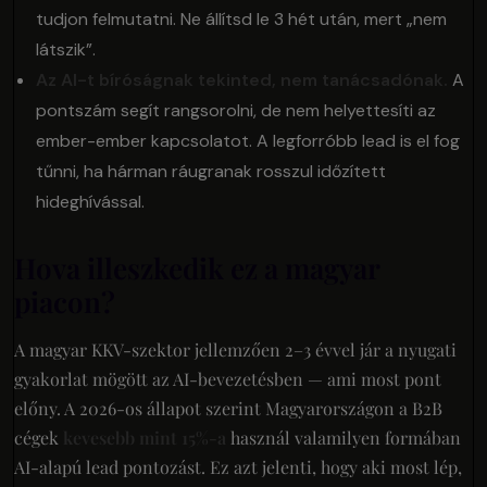
tudjon felmutatni. Ne állítsd le 3 hét után, mert „nem
látszik”.
Az AI-t bíróságnak tekinted, nem tanácsadónak.
A
pontszám segít rangsorolni, de nem helyettesíti az
ember-ember kapcsolatot. A legforróbb lead is el fog
tűnni, ha hárman ráugranak rosszul időzített
hideghívással.
Hova illeszkedik ez a magyar
piacon?
A magyar KKV-szektor jellemzően 2–3 évvel jár a nyugati
gyakorlat mögött az AI-bevezetésben — ami most pont
előny. A 2026-os állapot szerint Magyarországon a B2B
cégek
kevesebb mint 15%-a
használ valamilyen formában
AI-alapú lead pontozást. Ez azt jelenti, hogy aki most lép,