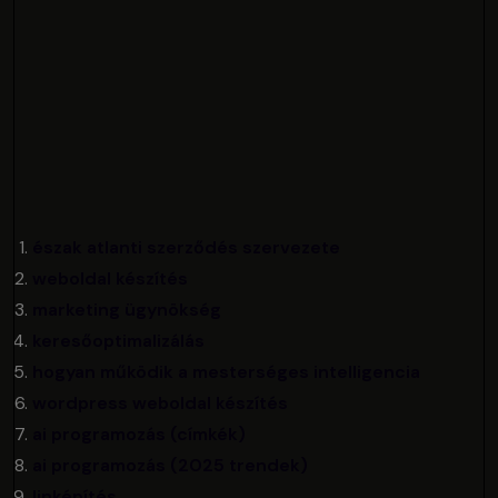
észak atlanti szerződés szervezete
weboldal készítés
marketing ügynökség
keresőoptimalizálás
hogyan működik a mesterséges intelligencia
wordpress weboldal készítés
ai programozás (címkék)
ai programozás (2025 trendek)
linképítés