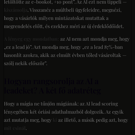
letöltötte az e-bookot, +10 pont”. Az AI ezt nem tippeli —
kiszámolja
. Visszanéz a múltbeli ügyfeleidre, megnézi,
hogy a vásárlók milyen mintázatokat mutattak a
megrendelés előtt, és ezekhez méri az új érdeklődőidet.
A lényeg egy mondatban:
az AI nem azt mondja meg, hogy
„ez a lead jó”. Azt mondja meg, hogy „ez a lead 87%-ban
hasonlít azokra, akik az elmúlt évben tőled vásároltak —
szólj nekik először”.
Hogyan rangsorolja az AI a
leadeket? A két fő adatréteg
Hogy a mágia ne tűnjön mágiának: az AI lead scoring
lényegében két óriási adathalmazból dolgozik. Az egyik
azt mutatja meg, hogy
ki
az illető, a másik pedig azt, hogy
mit csinál
.