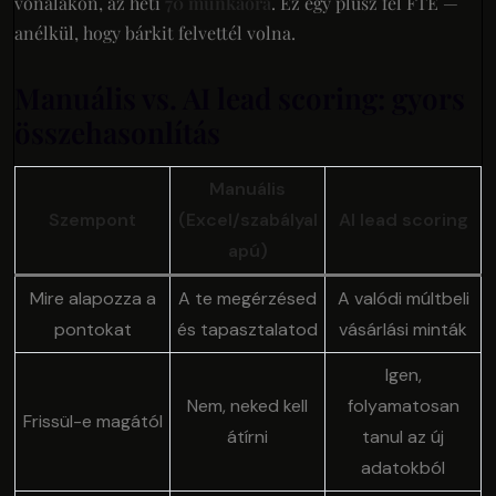
vonalakon, az heti
70 munkaóra
. Ez egy plusz fél FTE —
anélkül, hogy bárkit felvettél volna.
Manuális vs. AI lead scoring: gyors
összehasonlítás
Manuális
Szempont
(Excel/szabályal
AI lead scoring
apú)
Mire alapozza a
A te megérzésed
A valódi múltbeli
pontokat
és tapasztalatod
vásárlási minták
Igen,
Nem, neked kell
folyamatosan
Frissül-e magától
átírni
tanul az új
adatokból