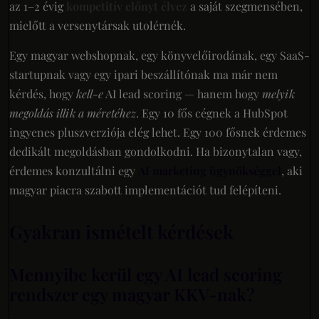
az 1–2 évig
kompetitív előnyt élvez
a saját szegmensében,
mielőtt a versenytársak utolérnék.
Egy magyar webshopnak, egy könyvelőirodának, egy SaaS-
startupnak vagy egy ipari beszállítónak ma már nem
kérdés, hogy
kell-e
AI lead scoring — hanem hogy
melyik
megoldás illik a méretéhez
. Egy 10 fős cégnek a HubSpot
ingyenes pluszverziója elég lehet. Egy 100 fősnek érdemes
dedikált megoldásban gondolkodni. Ha bizonytalan vagy,
érdemes konzultálni egy
AI marketing ügynökséggel
, aki
magyar piacra szabott implementációt tud felépíteni.
Gyakran ismételt kérdések
Mennyibe kerül egy AI lead scoring
rendszer egy magyar KKV-nak?