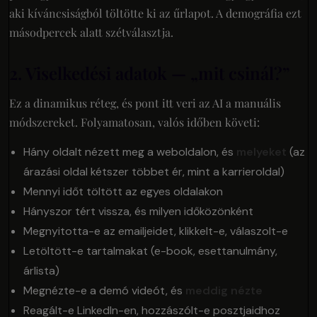
aki kíváncsiságból töltötte ki az űrlapot. A demográfia ezt
másodpercek alatt szétválasztja.
2. Viselkedési adatok — „mit csinál?”
Ez a dinamikus réteg, és pont itt veri az AI a manuális
módszereket. Folyamatosan, valós időben követi:
Hány oldalt nézett meg a weboldalon, és
melyeket
(az
árazási oldal kétszer többet ér, mint a karrieroldal)
Mennyi időt töltött az egyes oldalakon
Hányszor tért vissza, és milyen időközönként
Megnyitotta-e az emailjeidet, klikkelt-e, válaszolt-e
Letöltött-e tartalmakat (e-book, esettanulmány,
árlista)
Megnézte-e a demó videót, és
meddig nézte
Reagált-e LinkedIn-en, hozzászólt-e posztjaidhoz