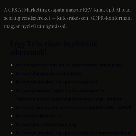
A CRS AI Marketing csapata magyar KKV-knak épít AI lead
scoring rendszereket — kulcsrakészen, GDPR-konforman,
magyar nyelvű támogatással.
Légy Te is része ügyfeleink
sikereinek!
https://rothcreative.hu/keresooptimalizalas/
https://lampone.hu/eloteto
https://aimarketingugynokseg.hu/
https://respectfight.hu/kuzdosport-
felszerelesek/kesztyuk/boxkesztyuk-mubor
https://fenyobutor24.hu/sct/566800/BUTOROK
https://onlinebor.hu
https://karpittisztitas.org
https://aimarketingugynokseg.hu/keresooptimaliz