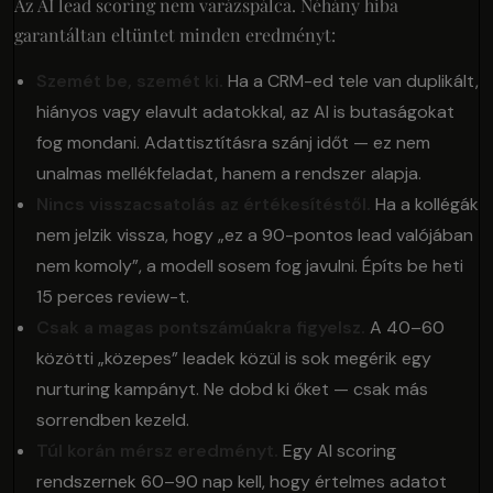
Az AI lead scoring nem varázspálca. Néhány hiba
garantáltan eltüntet minden eredményt:
Szemét be, szemét ki.
Ha a CRM-ed tele van duplikált,
hiányos vagy elavult adatokkal, az AI is butaságokat
fog mondani. Adattisztításra szánj időt — ez nem
unalmas mellékfeladat, hanem a rendszer alapja.
Nincs visszacsatolás az értékesítéstől.
Ha a kollégák
nem jelzik vissza, hogy „ez a 90-pontos lead valójában
nem komoly”, a modell sosem fog javulni. Építs be heti
15 perces review-t.
Csak a magas pontszámúakra figyelsz.
A 40–60
közötti „közepes” leadek közül is sok megérik egy
nurturing kampányt. Ne dobd ki őket — csak más
sorrendben kezeld.
Túl korán mérsz eredményt.
Egy AI scoring
rendszernek 60–90 nap kell, hogy értelmes adatot