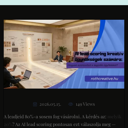
2026.05.15.
149 Views
A leadjeid 80%-a sosem fog vásárolni. A kérdés az:
melyik
20%
? Az AI lead scoring pontosan ezt válaszolja meg —