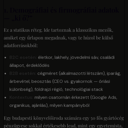
1. Demográfiai és firmográfiai adatok
— „ki ő?”
Ez a statikus réteg. Ide tartoznak a klasszikus mezők,
amiket egy űrlapon megadnak, vagy te húzol be külső
adatforrásokból:
B2C esetén:
életkor, lakhely, jövedelmi sáv, családi
állapot, érdeklődés
B2B esetén:
cégméret (alkalmazotti létszám), iparág,
árbevétel, beosztás (CEO vs. gyakornok — óriási
különbség), földrajzi régió, technológiai stack
Kontextus:
milyen csatornán érkezett (Google Ads,
organikus, ajánlás), milyen kampányból
Egy budapesti könyvelőiroda számára egy 50 fős gyártócég
pénzügyese sokkal értékesebb lead, mint egy egyetemista,