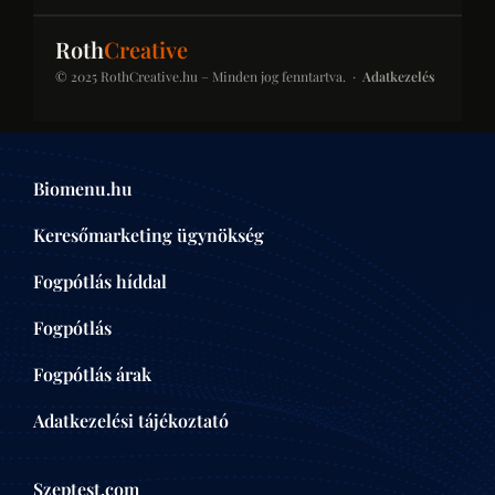
IPAR & JOG & PÉNZÜGY
Roth
Creative
© 2025 RothCreative.hu – Minden jog fenntartva. ·
Adatkezelés
kontener-rendeles.eu
Konténer-rendelés
Konténer bérlési platform építkezésekhez és
Biomenu.hu
felújításokhoz. SEO-optimalizált kategóriaoldalak a
helyi keresésekben.
Keresőmarketing ügynökség
ÉPÍTŐIPAR
Fogpótlás híddal
Fogpótlás
centrumaudit.hu
Centrumaudit
Fogpótlás árak
Pénzügyi auditálási és könyvvizsgálói iroda.
Tekintélyépítés célzott tartalommarketinggel és
Adatkezelési tájékoztató
on-page SEO-val.
PÉNZÜGY
Szeptest.com