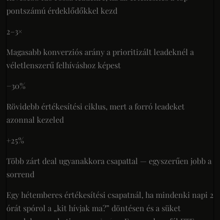
pontszámú érdeklődőkkel kezd
2–3×
Magasabb konverziós arány a prioritizált leadeknél a
véletlenszerű felhíváshoz képest
−30%
Rövidebb értékesítési ciklus, mert a forró leadeket
azonnal kezeled
+25%
Több zárt deal ugyanakkora csapattal — egyszerűen jobb a
sorrend
Egy hétemberes értékesítési csapatnál, ha mindenki napi 2
órát spórol a „kit hívjak ma?” döntésen és a süket