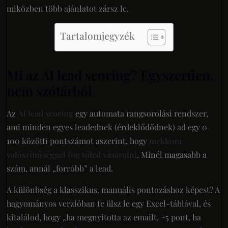
miközben több ajánlatot zársz le.
Tartalomjegyzék
Mi az AI lead scoring? Egyszerűen,
nem szótárból
Az
AI lead scoring
egy automata rangsorolási rendszer,
ami minden egyes leadednek (érdeklődődnek) ad egy 0–
100 közötti pontszámot aszerint, hogy
mekkora
valószínűséggel fog tőled vásárolni
. Minél magasabb a
szám, annál „forróbb” a lead.
A különbség a klasszikus, manuális pontozáshoz képest? A
hagyományos verzióban te ülsz le egy Excel-táblával, és
kitalálod, hogy „ha megnyitotta az emailt, +5 pont, ha