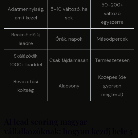
50–200+
Adatmennyiség,
5–10 változó, ha
változó
amit kezel
sok
egyszerre
Reakcióidő új
Órák, napok
Másodpercek
leadre
Skálázódik
Csak fájdalmasan
Természetesen
1000+ leaddel
Közepes (de
Bevezetési
Alacsony
gyorsan
költség
megtérül)
AI lead scoring magyar
vállalkozóknak: hogyan kezdj bele 5