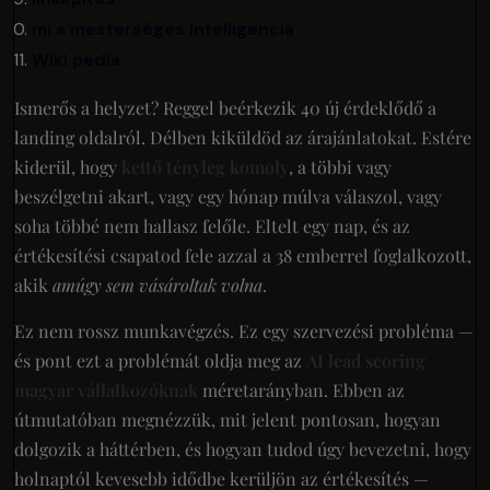
mi a mesterséges intelligencia
Wiki pedia
Ismerős a helyzet? Reggel beérkezik 40 új érdeklődő a
landing oldalról. Délben kiküldöd az árajánlatokat. Estére
kiderül, hogy
kettő tényleg komoly
, a többi vagy
beszélgetni akart, vagy egy hónap múlva válaszol, vagy
soha többé nem hallasz felőle. Eltelt egy nap, és az
értékesítési csapatod fele azzal a 38 emberrel foglalkozott,
akik
amúgy sem vásároltak volna
.
Ez nem rossz munkavégzés. Ez egy szervezési probléma —
és pont ezt a problémát oldja meg az
AI lead scoring
magyar vállalkozóknak
méretarányban. Ebben az
útmutatóban megnézzük, mit jelent pontosan, hogyan
dolgozik a háttérben, és hogyan tudod úgy bevezetni, hogy
holnaptól kevesebb idődbe kerüljön az értékesítés —