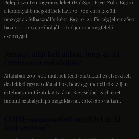
Belépő szinten ingyenes lehet (HubSpot Free, Zoho Bigin),
a komolyabb megoldások havi 50–500 euró között
mozognak felhasználónként. Egy 10–20 fős cég jellemzően
havi 100–300 euróból jól ki tud jönni a megfelelő
csomaggal.
Mennyi adat kell ahhoz, hogy az AI
értelmesen működjön?
Általában 200–500 múltbeli lead (zártakkal és elveszített
dealekkel együtt) elég ahhoz, hogy egy modell elkezdjen
értelmes mintázatokat találni. Kevesebbel is el lehet
indulni szabályalapú megoldással, és később váltani.
GDPR-szempontból megfelel az AI
lead scoring?