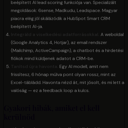
beépített AI lead scoring funkciója van. Specializált
megoldások: 6sense, Madkudu, Leadspace. Magyar
piacra elég jól skálázódik a HubSpot Smart CRM
beépített AI-ja.
Integráld a viselkedési adatforrásokkal.
A weboldal
(Google Analytics 4, Hotjar), az email rendszer
(Mailchimp, ActiveCampaign), a chatbot és a hirdetési
fiókok mind küldjenek adatot a CRM-be.
Tanítsd újra havonta.
Egy AI modell, amit nem
frissítesz, 6 hónap múlva pont olyan rossz, mint az
Excel-tábládd. Havonta nézd át, mit jósolt, és mi lett a
valóság — ez a feedback loop a kulcs.
Gyakori hibák, amiket el kell
kerülnöd