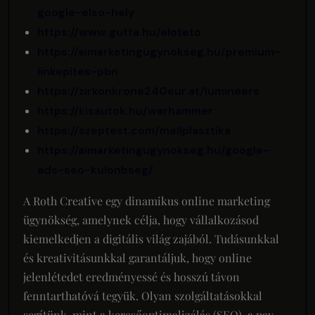
google-elso-hely
https://www.gutta.hu/eloteto
https://aimarketingugynokseg.hu/premium-
linkepites-pbn
https://zirkonkrone240eur.at/lumineers
https://kisautok.hu/warhammer
https://szeptest.com/mellplasztika
https://aimarketingugynokseg.hu/google-
ads-seo-kulonbseg/
A Roth Creative egy dinamikus online marketing
ügynökség, amelynek célja, hogy vállalkozásod
kiemelkedjen a digitális világ zajából. Tudásunkkal
és kreativitásunkkal garantáljuk, hogy online
jelenlétedet eredményessé és hosszú távon
fenntarthatóvá tegyük. Olyan szolgáltatásokkal
segítünk, mint a keresőoptimalizálás (SEO), a pay-