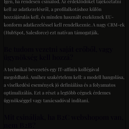
Igen, ha rendesen csinálod. Az érdeklődőket tájékoztatni
kell az adatkezelésről, a profilalkotáshoz külön
hozzájárulás kell, és minden használt eszköznek EU-
konform adatkezeléssel kell rendelkeznie. A nagy CRM-ek
(HubSpot, Salesforce) ezt natívan támogatják.
Be tudom vezetni saját erőből, vagy
ügynökség kell hozzá?
A technikai bevezetés egy IT-affinis kollégával
megoldható. Amihez szakértelem kell: a modell hangolása,
a viselkedési események jó definiálása és a folyamatos
optimalizálás. Ezt a részt a legtöbb cégnek érdemes
ügynökséggel vagy tanácsadóval indítani.
Mit csináljak, ha B2C webshopom van,
nem B2B?