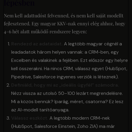
lépésben
Nem kell adattudóst felvenned, és nem kell saját modellt
fejlesztened. Egy magyar KKV-nak ennyi elég ahhoz, hogy
4–6 hét alatt működő rendszere legyen:
Rendezd az adataidat.
A legtöbb magyar cégnél a
leadadatok három helyen vannak: a CRM-ben, egy
Excelben és valakinek a fejében. Ezt először egy helyre
kell összerakni. Ha nincs CRM, válassz egyet (HubSpot,
Pipedrive, Salesforce ingyenes verziók is léteznek).
Definiáld, hogy mi az „ideális ügyfél” számodra.
Nézz vissza az utolsó 50–100 lezárt megrendelésre.
Mi a közös bennük? Iparág, méret, csatorna? Ez lesz
az AI-modell tanítóanyaga.
Válassz eszközt.
A legtöbb modern CRM-nek
(HubSpot, Salesforce Einstein, Zoho ZIA) ma már