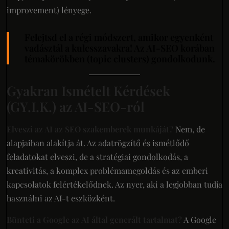
improvement) lényege.
Felejtsd el a régi módszert, amikor egyenként
vadásztál a kulcsszavakra! Az AI-SEO korában
témakörökben (topic clusters) gondolkodunk.
Gyakran Ismételt Kérdések
(GY.I.K.) az AI-SEO-ról
Elveszi az AI az SEO szakemberek munkáját?
Nem, de
alapjaiban alakítja át. Az adatrögzítő és ismétlődő
feladatokat elveszi, de a stratégiai gondolkodás, a
kreativitás, a komplex problémamegoldás és az emberi
kapcsolatok felértékelődnek. Az nyer, aki a legjobban tudja
használni az AI-t eszközként.
Bünteti a Google az AI által generált tartalmat?
A Google