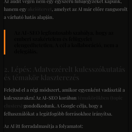
Az audit végén nem egy egyszerű hibajegyzéket kapunk,
hanem egy
akciótervet
, amelyet az AI már előre rangsorolt
a várható hatás alapján.
Az AI-SEO legfontosabb szabálya, hogy az
emberi szakértelem és felügyelet
elengedhetetlen. A cél a kollaboráció, nem a
delegálás.
2. Lépés: Adatvezérelt kulcsszókutatás
és témakör klaszterezés
Felejtsd el a régi módszert, amikor egyenként vadásztál a
kulcsszavakra! Az AI-SEO korában
témakörökben (topic
clusters)
gondolkodunk. A Google célja, hogy a
felhasználókat a legátfogóbb forrásokhoz irányítsa.
Az AI itt forradalmasítja a folyamatot: