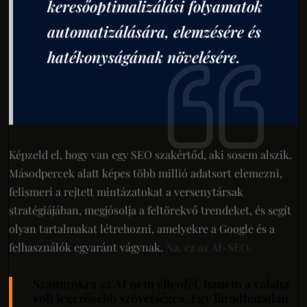
keresőoptimalizálási folyamatok
automatizálására, elemzésére és
hatékonyságának növelésére.
Képzeld el, hogy van egy SEO szakértőd, aki sosem alszik.
Másodpercek alatt képes több millió adatsort elemezni,
felismeri a rejtett mintázatokat a versenytársak
stratégiájában, megjósolja a feltörekvő trendeket, és segít
olyan tartalmakat létrehozni, amelyekre a Google és a
felhasználók egyaránt vágynak.
Na, ez az AI-SEO.
Számunkra az AI nem ellenfél, hanem a valaha
volt legerősebb szövetséges. Egy fáradhatatlan