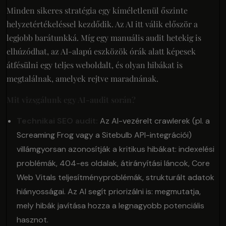
Minden sikeres stratégia egy kíméletlenül őszinte
helyzetértékeléssel kezdődik. Az AI itt válik először a
legjobb barátunkká. Míg egy manuális audit hetekig is
elhúzódhat, az AI-alapú eszközök órák alatt képesek
átfésülni egy teljes weboldalt, és olyan hibákat is
megtalálnak, amelyek rejtve maradnának.
Mit vizsgálunk egy AI-audit során?
Technikai SEO audit:
Az AI-vezérelt crawlerek (pl. a
Screaming Frog vagy a Sitebulb API-integrációi)
villámgyorsan azonosítják a kritikus hibákat: indexelési
problémák, 404-es oldalak, átirányítási láncok, Core
Web Vitals teljesítményproblémák, strukturált adatok
hiányosságai. Az AI segít priorizálni is: megmutatja,
mely hibák javítása hozza a legnagyobb potenciális
hasznot.