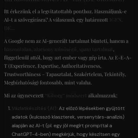
Itt érkezünk el a legvitatottabb ponthoz. Használjunk-e
AI-t a szövegírásra? A válaszunk egy határozott
IGEN,
DE…
A Google nem az AI-generált tartalmat bünteti, hanem a
haszontalan, alacsony minőségű, spam tartalmat
,
függetlenül attól, hogy azt ember vagy gép írta. Az E-E-A-
T (Experience, Expertise, Authoritativeness,
Trustworthiness – Tapasztalat, Szakértelem, Tekintély,
Megbízhatóság) fontosabb, mint valaha.
Mi az úgynevezett
“Kiborg” módszert
alkalmazzuk:
Vázlatkészítés (AI):
Az előző lépésekben gyűjtött
adatok (kulcsszó klaszterek, versenytárs-analízis)
alapján az AI-t (pl. egy jól megírt prompttal a
ChatGPT-4-ben) megkérjük, hogy készítsen egy