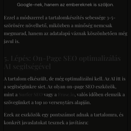
Google-nek, hanem az embereknek is szóljon.
Ezzel a módszerrel a tartalomkészítés sebessége 3-5-
szörösére növelhető, miközben a minőség nemcsak
megmarad, hanem az adatalapú váznak köszönhetően még
javul is.
5. Lépés: On-Page SEO optimalizálás
AI segítségével
A tartalom elkészült, de még optimalizálni kell. Az AI itt is
a segítségünkre siet. Az olyan on-page SEO eszközök,
mint a
Surfer SEO
vagy a
Frase.io
, valós időben elemzik a
szövegünket a top 10 versenytárs alapján.
Ezek az eszközök egy pontszámot adnak a tartalomra, és
konkrét javaslatokat tesznek a javításra: