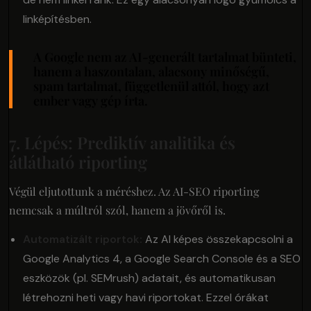
linképítésben.
A Google nem az AI-generált tartalmat bünteti,
hanem a haszontalan, alacsony minőségű,
spam tartalmat, függetlenül attól, hogy azt
ember vagy gép írta.
7. Lépés: Prediktív analitika és
átlátható riporting
Végül eljutottunk a méréshez. Az AI-SEO riporting
nemcsak a múltról szól, hanem a jövőről is.
Automatizált riportok:
Az AI képes összekapcsolni a
Google Analytics 4, a Google Search Console és a SEO
eszközök (pl. SEMrush) adatait, és automatikusan
létrehozni heti vagy havi riportokat. Ezzel órákat