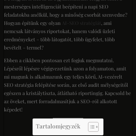
mesterséges intelligenciát beépíteni a napi SEO
feladatokba anélkül, hogy a minőség csorbát szenvedne?
Hogyan építünk egy olyan
AI-SEO stratégiát
, ami
nemcsak látványos riportokat, hanem valódi üzleti
eredményeket – több látogatót, több ügyfelet, több
bevételt – termel?
Ebben a cikkben pontosan ezt fogjuk megmutatni.
Lépésről lépésre végigvezetünk azon a folyamaton, amit
mi magunk is alkalmazunk egy teljes körű, AI-vezérelt
SEO stratégia felépítése során, az első audit mélységeitől
egészen a kristálytiszta, átlátható riportingig. Kapcsold be
az öveket, mert forradalmasítjuk a SEO-ról alkotott
képedet!
Tartalomjegyzék