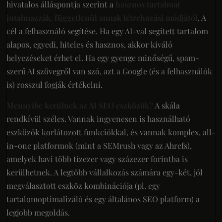
hivatalos álláspontja szerint a
hasznos tartalmat
jutalmazzák, függetlenül annak létrehozási módjától
. A
cél a felhasználó segítése. Ha egy AI-val segített tartalom
alapos, egyedi, hiteles és hasznos, akkor kiváló
helyezéseket érhet el. Ha egy gyenge minőségű, spam-
szerű AI szövegről van szó, azt a Google (és a felhasználók
is) rosszul fogják értékelni.
Mennyibe kerülnek az AI SEO eszközök?
A skála
rendkívül széles. Vannak ingyenesen is használható
eszközök korlátozott funkciókkal, és vannak komplex, all-
in-one platformok (mint a SEMrush vagy az Ahrefs),
amelyek havi több tízezer vagy százezer forintba is
kerülhetnek. A legtöbb vállalkozás számára egy-két, jól
megválasztott eszköz kombinációja (pl. egy
tartalomoptimalizáló és egy általános SEO platform) a
legjobb megoldás.