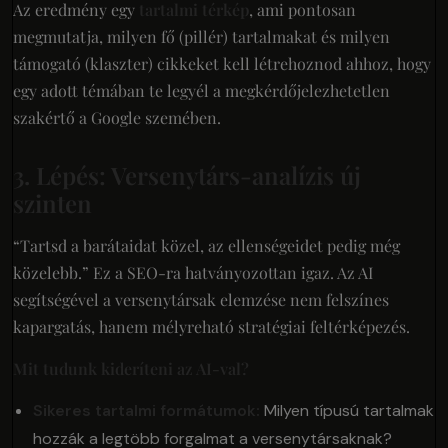
Az eredmény egy
tartalmi térkép
, ami pontosan
megmutatja, milyen fő (pillér) tartalmakat és milyen
támogató (klaszter) cikkeket kell létrehoznod ahhoz, hogy
egy adott témában te legyél a megkérdőjelezhetetlen
szakértő a Google szemében.
3. Lépés: Versenytárs-analízis új
szinten
“Tartsd a barátaidat közel, az ellenségeidet pedig még
közelebb.” Ez a SEO-ra hatványozottan igaz. Az AI
segítségével a versenytársak elemzése nem felszínes
kapargatás, hanem mélyreható stratégiai feltérképezés.
Mit tudunk kideríteni az AI-val?
Sikeres tartalmi formátumok:
Milyen típusú tartalmak
hozzák a legtöbb forgalmat a versenytársaknak?