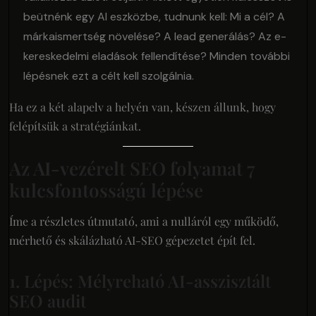
beütnénk egy AI eszközbe, tudnunk kell: Mi a cél? A
márkaismertség növelése? A lead generálás? Az e-
kereskedelmi eladások fellendítése? Minden további
lépésnek ezt a célt kell szolgálnia.
Ha ez a két alapelv a helyén van, készen állunk, hogy
felépítsük a stratégiánkat.
Az AI-vezérelt SEO folyamat 7
kulcsfontosságú lépése
Íme a részletes útmutató, ami a nulláról egy működő,
mérhető és skálázható AI-SEO gépezetet épít fel.
1. Lépés: Mélyreható AI-asszisztált
SEO audit