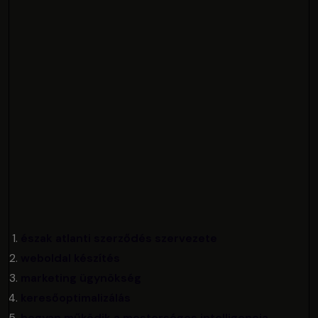
észak atlanti szerződés szervezete
weboldal készítés
marketing ügynökség
keresőoptimalizálás
hogyan működik a mesterséges intelligencia