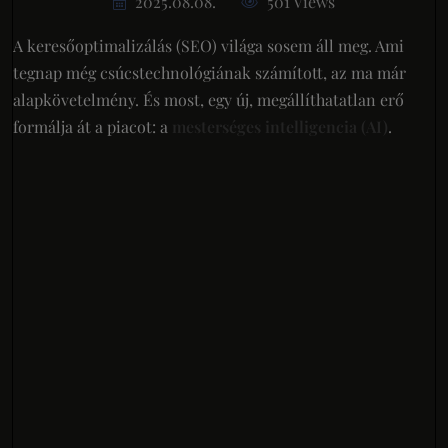
2025.08.08.
501 Views
A keresőoptimalizálás (SEO) világa sosem áll meg. Ami
tegnap még csúcstechnológiának számított, az ma már
alapkövetelmény. És most, egy új, megállíthatatlan erő
formálja át a piacot: a
mesterséges intelligencia (AI)
.