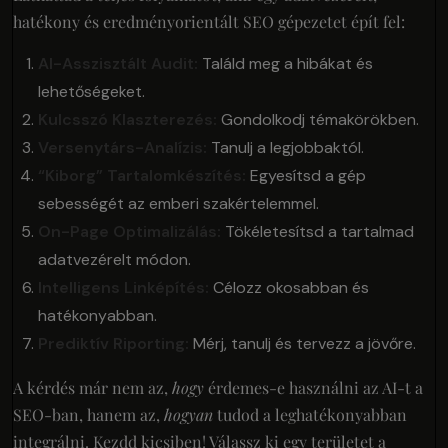
hatékony és eredményorientált SEO gépezetet épít fel:
AI-Asszisztált Audit:
Találd meg a hibákat és
lehetőségeket.
Kulcsszó Klaszterezés:
Gondolkodj témakörökben.
Versenytárs-Analízis:
Tanulj a legjobbaktól.
“Kiborg” Tartalomkészítés:
Egyesítsd a gép
sebességét az emberi szakértelemmel.
On-Page Optimalizálás:
Tökéletesítsd a tartalmad
adatvezérelt módon.
Intelligens Linképítés:
Célozz okosabban és
hatékonyabban.
Prediktív Riporting:
Mérj, tanulj és tervezz a jövőre.
A kérdés már nem az,
hogy
érdemes-e használni az AI-t a
SEO-ban, hanem az,
hogyan
tudod a leghatékonyabban
integrálni. Kezdd kicsiben! Válassz ki egy területet a