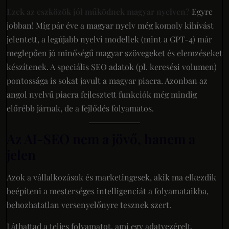
Ezek az eszközök jól működnek magyar nyelven?
Egyre
jobban! Míg pár éve a magyar nyelv még komoly kihívást
jelentett, a legújabb nyelvi modellek (mint a GPT-4) már
meglepően jó minőségű magyar szövegeket és elemzéseket
készítenek. A speciális SEO adatok (pl. keresési volumen)
pontossága is sokat javult a magyar piacra. Azonban az
angol nyelvű piacra fejlesztett funkciók még mindig
előrébb járnak, de a fejlődés folyamatos.
Az AI-SEO nem a jövő, hanem a
jelen
Azok a vállalkozások és marketingesek, akik ma elkezdik
beépíteni a mesterséges intelligenciát a folyamataikba,
behozhatatlan versenyelőnyre tesznek szert.
Láthattad a teljes folyamatot, ami egy adatvezérelt,