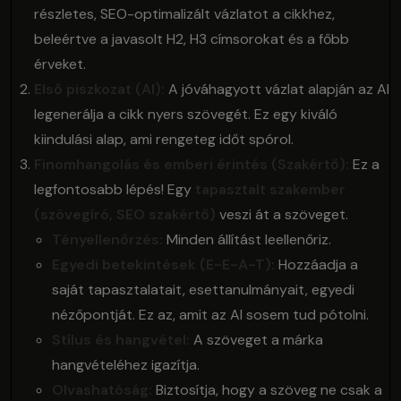
részletes, SEO-optimalizált vázlatot a cikkhez,
beleértve a javasolt H2, H3 címsorokat és a főbb
érveket.
Első piszkozat (AI):
A jóváhagyott vázlat alapján az AI
legenerálja a cikk nyers szövegét. Ez egy kiváló
kiindulási alap, ami rengeteg időt spórol.
Finomhangolás és emberi érintés (Szakértő):
Ez a
legfontosabb lépés! Egy
tapasztalt szakember
(szövegíró, SEO szakértő)
veszi át a szöveget.
Tényellenőrzés:
Minden állítást leellenőriz.
Egyedi betekintések (E-E-A-T):
Hozzáadja a
saját tapasztalatait, esettanulmányait, egyedi
nézőpontját. Ez az, amit az AI sosem tud pótolni.
Stílus és hangvétel:
A szöveget a márka
hangvételéhez igazítja.
Olvashatóság:
Biztosítja, hogy a szöveg ne csak a