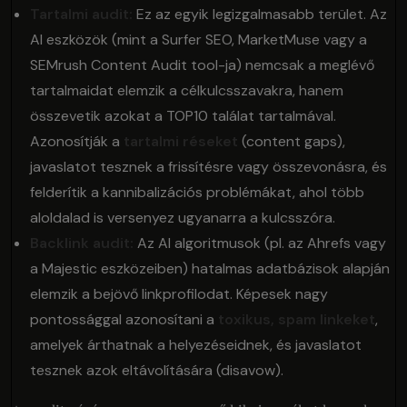
Tartalmi audit:
Ez az egyik legizgalmasabb terület. Az
AI eszközök (mint a Surfer SEO, MarketMuse vagy a
SEMrush Content Audit tool-ja) nemcsak a meglévő
tartalmaidat elemzik a célkulcsszavakra, hanem
összevetik azokat a TOP10 találat tartalmával.
Azonosítják a
tartalmi réseket
(content gaps),
javaslatot tesznek a frissítésre vagy összevonásra, és
felderítik a kannibalizációs problémákat, ahol több
aloldalad is versenyez ugyanarra a kulcsszóra.
Backlink audit:
Az AI algoritmusok (pl. az Ahrefs vagy
a Majestic eszközeiben) hatalmas adatbázisok alapján
elemzik a bejövő linkprofilodat. Képesek nagy
pontossággal azonosítani a
toxikus, spam linkeket
,
amelyek árthatnak a helyezéseidnek, és javaslatot
tesznek azok eltávolítására (disavow).