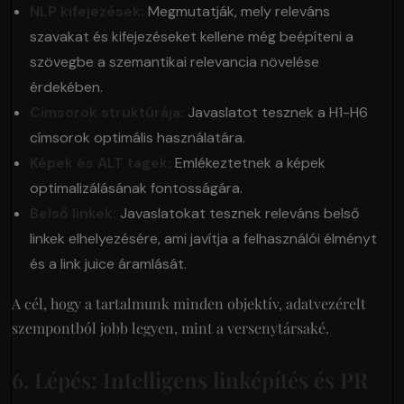
NLP kifejezések:
Megmutatják, mely releváns
szavakat és kifejezéseket kellene még beépíteni a
szövegbe a szemantikai relevancia növelése
érdekében.
Címsorok struktúrája:
Javaslatot tesznek a H1-H6
címsorok optimális használatára.
Képek és ALT tagek:
Emlékeztetnek a képek
optimalizálásának fontosságára.
Belső linkek:
Javaslatokat tesznek releváns belső
linkek elhelyezésére, ami javítja a felhasználói élményt
és a link juice áramlását.
A cél, hogy a tartalmunk minden objektív, adatvezérelt
szempontból jobb legyen, mint a versenytársaké.
6. Lépés: Intelligens linképítés és PR