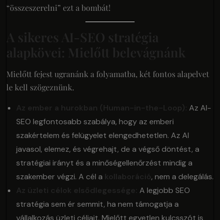
“összeszerelni” ezt a bombát!
A sikeres AI-SEO stratégia
alapkövei: Mielőtt belevágnánk
Mielőtt fejest ugranánk a folyamatba, két fontos alapelvet
le kell szögeznünk.
Az ember a hurokban (Human-in-the-Loop):
Az AI-
SEO legfontosabb szabálya, hogy az emberi
szakértelem és felügyelet elengedhetetlen. Az AI
javasol, elemez, és végrehajt, de a végső döntést, a
stratégiai irányt és a minőségellenőrzést mindig a
szakember végzi. A cél a
kollaboráció
, nem a delegálás.
Az üzleti célok elsődlegessége:
A legjobb SEO
stratégia sem ér semmit, ha nem támogatja a
vállalkozás üzleti céljait. Mielőtt egyetlen kulcsszót is