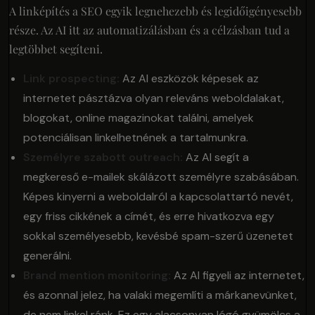
A linképítés a SEO egyik legnehezebb és legidőigényesebb
része. Az AI itt az automatizálásban és a célzásban tud a
legtöbbet segíteni.
Link prospecting:
Az AI eszközök képesek az
internetet pásztázva olyan releváns weboldalakat,
blogokat, online magazinokat találni, amelyek
potenciálisan linkelhetnének a tartalmunkra.
Személyre szabott outreach:
Az AI segít a
megkereső e-mailek skálázott személyre szabásában.
Képes kinyerni a weboldalról a kapcsolattartó nevét,
egy friss cikkének a címét, és erre hivatkozva egy
sokkal személyesebb, kevésbé spam-szerű üzenetet
generálni.
Brand mention monitoring:
Az AI figyeli az internetet,
és azonnal jelez, ha valaki megemlíti a márkanevünket,
de nem linkel ránk. Ez egy alacsonyan lógó gyümölcs a