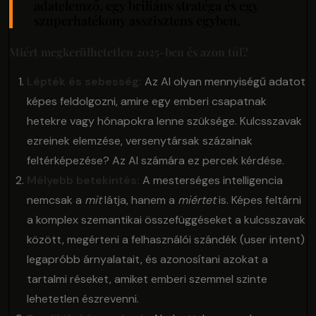
adatelemző, egy briliáns stratéga és egy
szuperhatékony asszisztens egyben.
Miért megkerülhetetlen 2025-ben és azon túl?
Lépték és sebesség:
Az AI olyan mennyiségű adatot
képes feldolgozni, amire egy emberi csapatnak
hetekre vagy hónapokra lenne szüksége. Kulcsszavak
ezreinek elemzése, versenytársak százainak
feltérképezése? Az AI számára ez percek kérdése.
Mélyebb betekintés:
A mesterséges intelligencia
nemcsak a
mit
látja, hanem a
miértet
is. Képes feltárni
a komplex szemantikai összefüggéseket a kulcsszavak
között, megérteni a felhasználói szándék (user intent)
legapróbb árnyalatait, és azonosítani azokat a
tartalmi réseket, amiket emberi szemmel szinte
lehetetlen észrevenni.