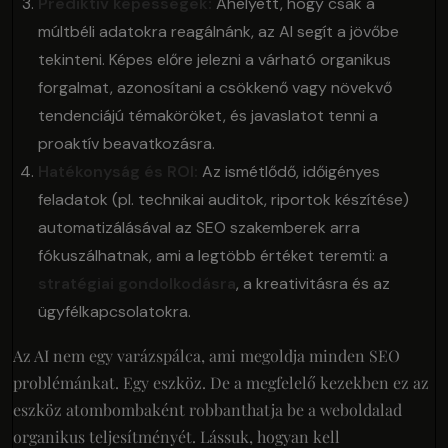
Prediktív képességek:
Ahelyett, hogy csak a
múltbéli adatokra reagálnánk, az AI segít a jövőbe
tekinteni. Képes előre jelezni a várható organikus
forgalmat, azonosítani a csökkenő vagy növekvő
tendenciájú témaköröket, és javaslatot tenni a
proaktív beavatkozásra.
Hatékonyság és ROI:
Az ismétlődő, időigényes
feladatok (pl. technikai auditok, riportok készítése)
automatizálásával az SEO szakemberek arra
fókuszálhatnak, ami a legtöbb értéket teremti: a
stratégiai gondolkodásra
, a kreativitásra és az
ügyfélkapcsolatokra.
Az AI nem egy varázspálca, ami megoldja minden SEO
problémánkat. Egy eszköz. De a megfelelő kezekben ez az
eszköz atombombaként robbanthatja be a weboldalad
organikus teljesítményét. Lássuk, hogyan kell