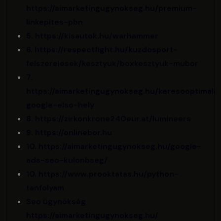
https://aimarketingugynokseg.hu/premium-
linkepites-pbn
5. https://kisautok.hu/warhammer
6. https://respectfight.hu/kuzdosport-
felszerelesek/kesztyuk/boxkesztyuk-mubor
7.
https://aimarketingugynokseg.hu/keresooptimaliz
google-elso-hely
8. https://zirkonkrone240eur.at/lumineers
9. https://onlinebor.hu
10. https://aimarketingugynokseg.hu/google-
ads-seo-kulonbseg/
10. https://www.prooktatas.hu/python-
tanfolyam
Seo ügynökség
https://aimarketingugynokseg.hu/