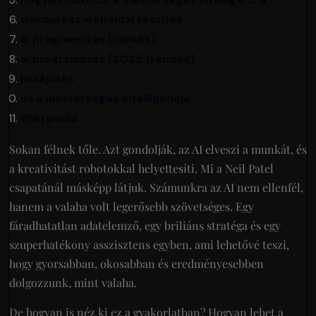
wordpress weboldal készítés
ai programozás (címkék)
ai programozás (2025 trendek)
linképítés
mi a mesterséges intelligencia
Wiki pedia
Sokan félnek tőle. Azt gondolják, az AI elveszi a munkát, és
a kreativitást robotokkal helyettesíti. Mi a Neil Patel
csapatánál másképp látjuk. Számunkra az AI nem ellenfél,
hanem a valaha volt legerősebb szövetséges. Egy
fáradhatatlan adatelemző, egy briliáns stratéga és egy
szuperhatékony asszisztens egyben, ami lehetővé teszi,
hogy gyorsabban, okosabban és eredményesebben
dolgozzunk, mint valaha.
De hogyan is néz ki ez a gyakorlatban? Hogyan lehet a