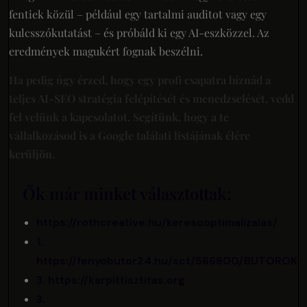
fentiek közül – például egy tartalmi auditot vagy egy
kulcsszókutatást – és próbáld ki egy AI-eszközzel. Az
eredmények magukért fognak beszélni.
Ha pedig úgy érzed, hogy egy profi csapatra bíznád a
teljes AI-SEO stratégia felépítését és menedzselését, vedd
fel velünk a kapcsolatot. Segítünk, hogy a te
vállalkozásod is a Google találati listájának élére
kerüljön.
Ők már minket választottak:
https://rothcreative.hu/keresooptimalizalas/
1.
https://fenyobutor24.hu/sct/566800/BUTOROK
3. https://karpittisztitas.org
3.