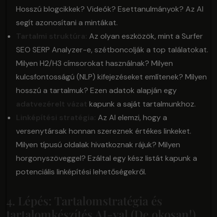
Hosszú blogcikkek? Videók? Esettanulmányok? Az AI
segít azonosítani a mintákat.
Tartalmi struktúra:
Az olyan eszközök, mint a Surfer
SEO SERP Analyzer-e, szétboncolják a top találatokat.
Milyen H2/H3 címsorokat használnak? Milyen
kulcsfontosságú (NLP) kifejezéseket említenek? Milyen
hosszú a tartalmuk? Ezen adatok alapján egy
adatvezérelt vázat
kapunk a saját tartalmunkhoz.
Linképítési stratégia:
Az AI elemzi, hogy a
versenytársak honnan szereznek értékes linkeket.
Milyen típusú oldalak hivatkoznak rájuk? Milyen
horgonyszöveggel? Ezáltal egy kész listát kapunk a
potenciális linképítési lehetőségekről.
4. Lépés: Tartalomstratégia és
tartalomkészítés AI-val (De okosan!)