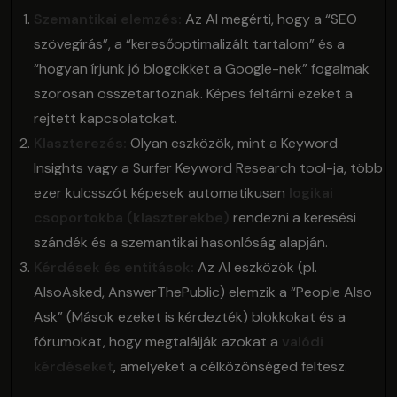
Szemantikai elemzés:
Az AI megérti, hogy a “SEO
szövegírás”, a “keresőoptimalizált tartalom” és a
“hogyan írjunk jó blogcikket a Google-nek” fogalmak
szorosan összetartoznak. Képes feltárni ezeket a
rejtett kapcsolatokat.
Klaszterezés:
Olyan eszközök, mint a Keyword
Insights vagy a Surfer Keyword Research tool-ja, több
ezer kulcsszót képesek automatikusan
logikai
csoportokba (klaszterekbe)
rendezni a keresési
szándék és a szemantikai hasonlóság alapján.
Kérdések és entitások:
Az AI eszközök (pl.
AlsoAsked, AnswerThePublic) elemzik a “People Also
Ask” (Mások ezeket is kérdezték) blokkokat és a
fórumokat, hogy megtalálják azokat a
valódi
kérdéseket
, amelyeket a célközönséged feltesz.