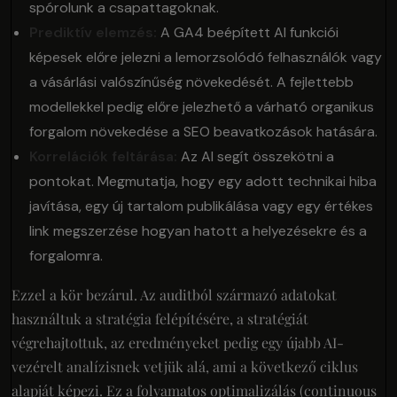
spórolunk a csapattagoknak.
Prediktív elemzés:
A GA4 beépített AI funkciói
képesek előre jelezni a lemorzsolódó felhasználók vagy
a vásárlási valószínűség növekedését. A fejlettebb
modellekkel pedig előre jelezhető a várható organikus
forgalom növekedése a SEO beavatkozások hatására.
Korrelációk feltárása:
Az AI segít összekötni a
pontokat. Megmutatja, hogy egy adott technikai hiba
javítása, egy új tartalom publikálása vagy egy értékes
link megszerzése hogyan hatott a helyezésekre és a
forgalomra.
Ezzel a kör bezárul. Az auditból származó adatokat
használtuk a stratégia felépítésére, a stratégiát
végrehajtottuk, az eredményeket pedig egy újabb AI-
vezérelt analízisnek vetjük alá, ami a következő ciklus
alapját képezi. Ez a folyamatos optimalizálás (continuous