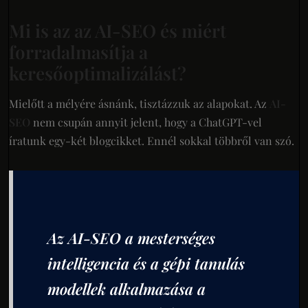
Mi is az az AI-SEO és miért
forradalmasítja a
keresőoptimalizálást?
Mielőtt a mélyére ásnánk, tisztázzuk az alapokat. Az
AI-
SEO
nem csupán annyit jelent, hogy a ChatGPT-vel
íratunk egy-két blogcikket. Ennél sokkal többről van szó.
Az AI-SEO a mesterséges
intelligencia és a gépi tanulás
modellek alkalmazása a