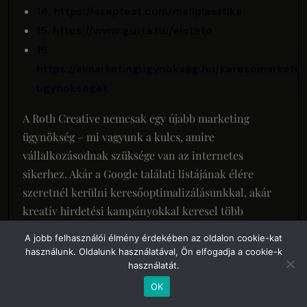
14. https://szeptest.com/mellplasztika
15. https://www.gutta.hu/eloteto
16.
https://aimarketingugynokseg.hu/keresomarketin
ugynoksegek
A Roth Creative nemcsak egy újabb marketing
ügynökség – mi vagyunk a kulcs, amire
vállalkozásodnak szüksége van az internetes
sikerhez. Akár a Google találati listájának élére
szeretnél kerülni keresőoptimalizálásunkkal, akár
kreatív hirdetési kampányokkal keresel több
ügyfelet, nálunk minden eszközt megtalálsz. Célunk,
A jobb felhasználói élmény érdekében az oldalon cookie-kat
hogy ne csak jelen legyél online, hanem hogy valódi
használunk. Oldalunk használatával, Ön elfogadja a cookie-k
eredményeket érj el!
használatát.
OK