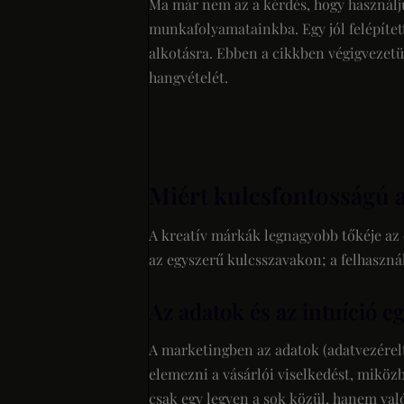
Ma már nem az a kérdés, hogy használju
munkafolyamatainkba. Egy jól felépített
alkotásra. Ebben a cikkben végigvezetü
hangvételét.
Miért kulcsfontosságú a
A kreatív márkák legnagyobb tőkéje az e
az egyszerű kulcsszavakon; a felhaszn
Az adatok és az intuíció e
A marketingben az adatok (adatvezérel
elemezni a vásárlói viselkedést, miközb
csak egy legyen a sok közül, hanem való