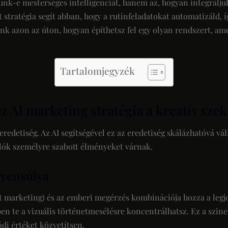
nk-e mesterséges intelligenciát, hanem az, hogyan integrálju
 stratégia segít abban, hogy a rutinfeladatokat automatizáld,
nk azon az úton, hogyan építhetsz fel egy olyan rendszert, am
Tartalomjegyzék
z AI marketing stratégia a kreatív sze
redetiség. Az AI segítségével ez az eredetiség skálázhatóvá vá
álók személyre szabott élményeket várnak.
gyensúlya
t marketing) és az emberi megérzés kombinációja hozza a legj
en te a vizuális történetmesélésre koncentrálhatsz. Ez a szine
di értéket közvetítsen.