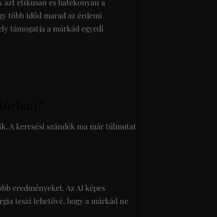
k azt etikusan és hatékonyan a
 így több időd marad az érdemi
ely támogatja a márkád egyedi
ktorban?
lik. A keresési szándék ma már túlmutat
obb eredményeket. Az AI képes
rgia teszi lehetővé, hogy a márkád ne