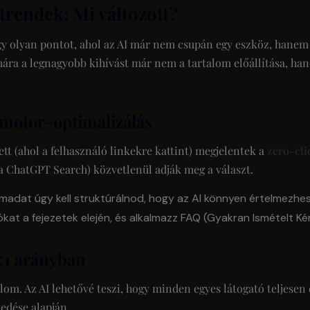
trendek: Mi változott?
egy olyan pontot, ahol az AI már nem csupán egy eszköz, hane
mára a legnagyobb kihívást már nem a tartalom előállítása, ha
zmotor-optimalizálás
 (ahol a felhasználó linkekre kattint) megjelentek a
zero-cli
a ChatGPT Search) közvetlenül adják meg a választ.
madat úgy kell struktúrálnod, hogy az AI könnyen értelmezhes
ókat a fejezetek elején, és alkalmazz FAQ (Gyakran Ismételt K
1:1 arányban
om. Az AI lehetővé teszi, hogy minden egyes látogató teljesen 
edése alapján.