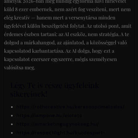
amelyik 2026-ban még mindig egyforma havi hírlevelet
küld 8 ezer embernek, nem azért fog veszíteni, mert nem
elég kreatív — hanem mert a versenytársa minden
ügyfelével külön beszélgetést folytat. Az utolsó pont, amit
érdemes észben tartani: az AI eszköz, nem stratégia. A te
dolgod a márkahangod, az ajánlatod, a közösséggel való
kapcsolatod karbantartása. Az AI dolga, hogy ezt a
kapcsolatot ezerszer egyszerre, mégis személyesen
valósítsa meg.
Légy Te is része ügyfeleink
sikereinek!
https://rothcreative.hu/keresooptimalizalas/
https://lampone.hu/eloteto
https://aimarketingugynokseg.hu/
https://respectfight.hu/kuzdosport-