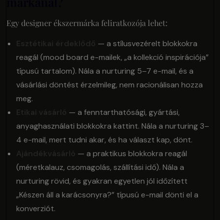
márkánál?
Egy designer ékszermárka feliratkozója lehet:
Esztétikai érdeklődő
— a stílusvezérelt blokkokra
reagál (mood board e-mailek, „a kollekció inspirációja”
típusú tartalom). Nála a nurturing 5–7 e-mail, és a
vásárlási döntést érzelmileg, nem racionálisan hozza
meg.
Etikai vásárló
— a fenntarthatósági, gyártási,
anyaghasználati blokkokra kattint. Nála a nurturing 3–
4 e-mail, mert tudni akar, és ha választ kap, dönt.
Ajándékvásárló
— a praktikus blokkokra reagál
(méretkalauz, csomagolás, szállítási idő). Nála a
nurturing rövid, és gyakran egyetlen jól időzített
„Készen áll a karácsonyra?” típusú e-mail dönti el a
konverziót.