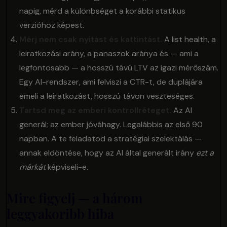
napig, mérd a különbséget a korábbi statikus
verzióhoz képest.
Mérj nem csak nyitást és kattintást.
A list health, a
leiratkozási arány, a panaszok aránya és — ami a
legfontosabb — a hosszú távú LTV az igazi mérőszám.
Egy AI-rendszer, ami felviszi a CTR-t, de duplájára
emeli a leiratkozást, hosszú távon veszteséges.
Tartsd meg az emberi kontrollréteget.
Az AI
generál; az ember jóváhagy. Legalábbis az első 90
napban. A te feladatod a stratégiai szelektálás —
annak eldöntése, hogy az AI által generált irány
ezt a
márkát
képviseli-e.
Mire figyelj — a három
leggyakoribb hiba