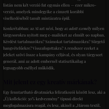
listán nem két verzió fut egymás ellen — ezer mikro-
verzió, amelyek mindegyike a címzett korábbi
viselkedéséből tanult mintázatra épül.
Konkrétabban: az AI azt nézi, hogy
az adott személy
milyen
tárgysorokra nyitott meg e-maileket az elmúlt 90 napban.
Kérdést tartalmazókra? Számokat tartalmazókra? Sürgető
hangvételűekre? Visszafogottakra? A rendszer ezeket a
jeleket szövi össze a kampány céljával, és olyan tárgysort
generál, ami az adott embernél statisztikailag a
legnagyobb eséllyel működik.
Mit jelent ez egy kreatív márkának?
Egy fenntartható divatmárka feliratkozói között lesz, aki a
„Új kollekció: 30% kedvezmény” típusú direkt
megfogalmazásra reagál, és lesz, akinél a „Három textil,