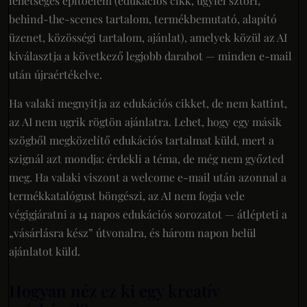
lehetséges építőelem (edukációs cikk, ügyfél sztori,
behind-the-scenes tartalom, termékbemutató, alapító
üzenet, közösségi tartalom, ajánlat), amelyek közül az AI
kiválasztja a következő legjobb darabot — minden e-mail
után újraértékelve.
Ha valaki megnyitja az edukációs cikket, de nem kattint,
az AI nem ugrik rögtön ajánlatra. Lehet, hogy egy másik
szögből megközelítő edukációs tartalmat küld, mert a
szignál azt mondja: érdekli a téma, de még nem győzted
meg. Ha valaki viszont a welcome e-mail után azonnal a
termékkatalógust böngészi, az AI nem fogja vele
végigjáratni a 14 napos edukációs sorozatot — átlépteti a
„vásárlásra kész” útvonalra, és három napon belül
ajánlatot küld.
Hogyan néz ez ki egy kreatív