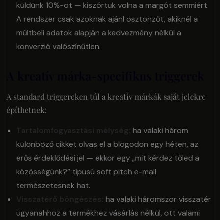
küldünk 10%-ot — kiszórtuk volna a margót semmiért.
A rendszer csak azoknak ajánl ösztönzőt, akiknél a
múltbeli adatok alapján a kedvezmény nélkül a
konverzió valószínűtlen.
A kreatív márka-specifikus triggerek
A standard triggereken túl a kreatív márkák saját jelekre
építhetnek:
Tartalomfogyasztási mélység:
ha valaki három
különböző cikket olvas el a blogodon egy héten, az
erős érdeklődési jel — ekkor egy „mit kérdez tőled a
közösségünk?” típusú soft pitch e-mail
természetesnek hat.
Visszatérő böngészés:
ha valaki háromszor visszatér
ugyanahhoz a termékhez vásárlás nélkül, ott valami