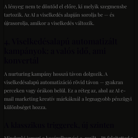
A lényeg: nem te döntöd el előre, ki melyik szegmensbe
tartozik. Az AI a viselkedés alapján sorolja be — és
újrasorolja, amikor a viselkedés változik.
4. Viselkedésalapú automatizált
kampányok: a valós idő, ami
konvertál
A nurturing kampány hosszú távon dolgozik. A
viselkedésalapú automatizáció rövid távon — gyakran
perceken vagy órákon belül. Ez a réteg az, ahol az AI e-
mail marketing kreatív márkáknál a legnagyobb pénzügyi
különbséget hozza.
A klasszikus triggerek, új szinten
Mindenki ismeri a kosárelhagyási e-mailt. „Itt felejtetted a