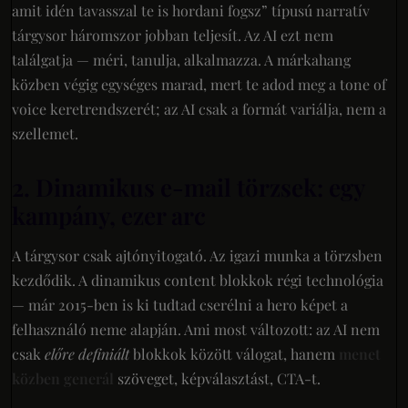
amit idén tavasszal te is hordani fogsz” típusú narratív
tárgysor háromszor jobban teljesít. Az AI ezt nem
találgatja — méri, tanulja, alkalmazza. A márkahang
közben végig egységes marad, mert te adod meg a tone of
voice keretrendszerét; az AI csak a formát variálja, nem a
szellemet.
2. Dinamikus e-mail törzsek: egy
kampány, ezer arc
A tárgysor csak ajtónyitogató. Az igazi munka a törzsben
kezdődik. A dinamikus content blokkok régi technológia
— már 2015-ben is ki tudtad cserélni a hero képet a
felhasználó neme alapján. Ami most változott: az AI nem
csak
előre definiált
blokkok között válogat, hanem
menet
közben generál
szöveget, képválasztást, CTA-t.