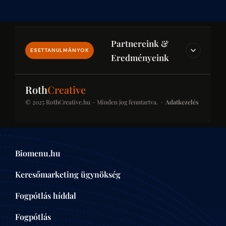
Partnereink &
ESETTANULMÁNYOK
Eredményeink
IPAR & JOG & PÉNZÜGY
Roth
Creative
© 2025 RothCreative.hu – Minden jog fenntartva. ·
Adatkezelés
kontener-rendeles.eu
Konténer-rendelés
Konténer bérlési platform építkezésekhez és
Biomenu.hu
felújításokhoz. SEO-optimalizált kategóriaoldalak a
helyi keresésekben.
Keresőmarketing ügynökség
ÉPÍTŐIPAR
Fogpótlás híddal
Fogpótlás
centrumaudit.hu