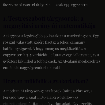
össze. Az AI ezerrel dolgozik — csak épp egyszerre.
1. Testreszabott tárgysorok: a
megnyitási arány új matematikája
A tárgysor a legdrágább 40 karakter a marketingben. Egy
rosszul választott szóért fizetsz a teljes kampány
hatékonyságával. A hagyományos megközelítés: a
copywriter ír 3–5 variációt, lefuttatsz egy A/B tesztet, és a
győztest kiküldöd a többieknek. Az AI-alapú megközelítés
ennél két nagyságrenddel okosabb.
Hogyan működik a gyakorlatban?
A modern AI tárgysor-generátorok (mint a Phrasee, a
Persado vagy a saját LLM-alapú workflow-k)
címzettenként
állítanak elő variánsokat. Egy ezerfős