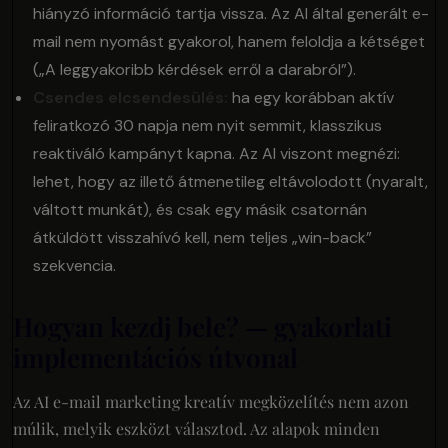
hiányzó információ tartja vissza. Az AI által generált e-
mail nem nyomást gyakorol, hanem feloldja a kétséget
(„A leggyakoribb kérdések erről a darabról”).
Csendes elcsendesülés:
ha egy korábban aktív
feliratkozó 30 napja nem nyit semmit, klasszikus
reaktiváló kampányt kapna. Az AI viszont megnézi:
lehet, hogy az illető átmenetileg eltávolodott (nyaralt,
váltott munkát), és csak egy másik csatornán
átküldött visszahívó kell, nem teljes „win-back”
szekvencia.
Hogyan kezdj bele? — gyakorlati
implementációs útvonal
Az AI e-mail marketing kreatív megközelítés nem azon
múlik, melyik eszközt választod. Az alapok minden