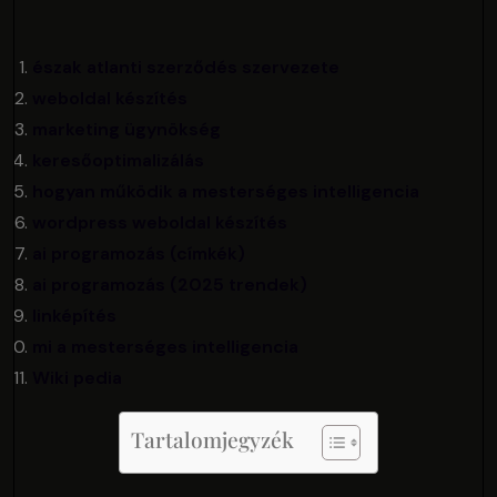
észak atlanti szerződés szervezete
weboldal készítés
marketing ügynökség
keresőoptimalizálás
hogyan működik a mesterséges intelligencia
wordpress weboldal készítés
ai programozás (címkék)
ai programozás (2025 trendek)
linképítés
mi a mesterséges intelligencia
Wiki pedia
Tartalomjegyzék