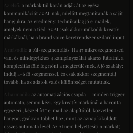
Az első:
a márkák túl korán adják át az egész
kommunikációt az AI-nak, mielőtt megtanítanák a saját
hangjukra. Az eredmény: technikailag jó e-mailek,
amelyek nem a tiéd. Az AI csak akkor működik kreatív
márkáknál, ha a brand voice keretrendszer szilárd input.
A második:
a túl-szegmentálás. Ha 47 mikroszegmensed
van, és mindegyikhez 4 kampányszálat akarsz futtatni, a
komplexitás fölé fog nőni a megtérülésnek. A jó szabály:
indulj 4–6 fő szegmenssel, és csak akkor szegmentálj
tovább, ha az adatok valós különbséget mutatnak.
A harmadik:
az automatizációs csapda — minden trigger
automata, semmi kézi. Egy kreatív márkánál a havonta
egyszeri „kézzel írt” e-mail az alapítótól, közvetlen
hangon, gyakran többet hoz, mint az aznap kiküldött
összes automata levél. Az AI nem helyettesíti a márkát;