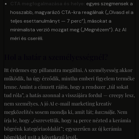
CTA megfogalmazása és helye:
egyes szegmensek a
hosszabb, magyarázó CTA-kra reagálnak („Olvasd el a
teljes esettanulmányt — 7 perc”), másokat a
minimalista verzió mozgat meg („Megnézem”). Az AI
méri és cseréli.
Hol a határ a személyességnél?
Itt érdemes egy pillanatra megállni. A személyesség akkor
működik, ha úgy érződik, mintha emberi figyelem terméke
lenne. Amint a címzett rájön, hogy a rendszer „túl sokat
tud róla”, a hatás azonnal a visszájára fordul — creepy lesz,
nem személyes. A jó AI e-mail marketing kreatív
megközelítés sosem mondja ki, amit lát;
használja
. Nem
írja le, hogy „észrevettük, hogy 14 perce nézted a kerámia
bögrénk kategóriaoldalát”; egyszerűen az új kerámia
bögrékkel nyit a következő levél.