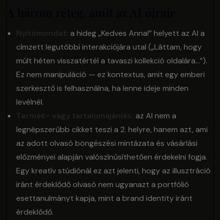
A három réteg, amit az AI újraír
Nyitómondat:
a hideg „Kedves Anna!” helyett az AI a
címzett legutóbbi interakciójára utal („Láttam, hogy
múlt héten visszatértél a tavaszi kollekció oldalára…”).
Ez nem manipuláció — ez kontextus, amit egy emberi
szerkesztő is felhasználna, ha lenne ideje minden
levélnél.
Termék- vagy tartalomajánlás:
az AI nem a
legnépszerűbb cikket teszi a 2. helyre, hanem azt, ami
az adott olvasó böngészési mintázata és vásárlási
előzményei alapján valószínűsíthetően érdekelni fogja.
Egy kreatív stúdiónál ez azt jelenti, hogy az illusztráció
iránt érdeklődő olvasó nem ugyanazt a portfólió
esettanulmányt kapja, mint a brand identity iránt
érdeklődő.