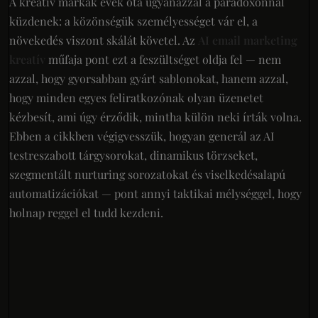
A kreatív márkák évek óta ugyanazzal a paradoxonnal
küzdenek: a közönségük személyességet vár el, a
növekedés viszont skálát követel. Az
AI email marketing
kreatív
műfaja pont ezt a feszültséget oldja fel — nem
azzal, hogy gyorsabban gyárt sablonokat, hanem azzal,
hogy minden egyes feliratkozónak olyan üzenetet
kézbesít, ami úgy érződik, mintha külön neki írták volna.
Ebben a cikkben végigvesszük, hogyan generál az AI
testreszabott tárgysorokat, dinamikus törzseket,
szegmentált nurturing sorozatokat és viselkedésalapú
automatizációkat — pont annyi taktikai mélységgel, hogy
holnap reggel el tudd kezdeni.