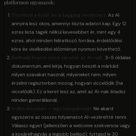
platformon ugyanazok:
Tisztítsd a listát és a tagging rendszert.
Az AI
annyira lesz okos, amennyi tiszta adatot kap. Egy 12
ezres lista tagek nélkül kevesebbet ér, mint egy 4
ezres, ahol minden feliratkozó forrása, érdeklődési
köre és viselkedési előzménye nyomon követhető.
Definiálj brand voice keretet az AI-nak.
3–5 oldalas
dokumentum, ami leírja, hogyan beszél a márkád:
milyen szavakat használ, milyeneket nem, milyen
érzelmi regiszterben mozog, hogyan viccelődik (ha
viccelődik). Ez a keret lesz az, amit az AI-nak átadsz
minden generálásnál.
Indíts kicsiben — egy kampánnyal.
Ne akard
egyszerre az összes folyamatot AI-vezéreltté tenni.
Válassz egyet (jellemzően a welcome szekvencia vagy
a kosárelhagyás a legjobb belépő), futtasd le 30