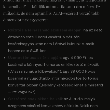
kosaradban!” — küldjük automatikusan 1 óra múlva. Ez
működik, de nem optimális. Az AI-vezérelt verzió több
dimenziót néz egyszerre:
Időzítés a felhasználó szokásai alapján:
ha az illető
általában este 9 körül vásárol, a délutáni
kosárelhagyás után nem 1 órával küldünk e-mailt,
hanem este 8:45-kor.
Üzenet tónusa az ár alapján:
egy 4 990 Ft-os
kosárnál a könnyed, humoros emlékeztető működik
(„Visszahívnak a fülbevalóid!”). Egy 89 000 Ft-os
kosárnál a nyugodtabb, információbiztosító tónus
konvertál jobban („Néhány kérdésed lehet a méretről
— itt vagyunk”).
Ösztönző csak akkor, ha kell:
az AI tudja, melyik
szegmens vásárol kedvezmény nélkül is. Nekik nem