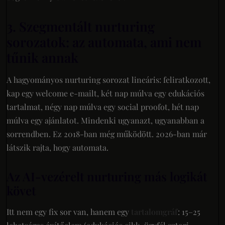
3. Szegmentált nurturing
sorozatok: az automata, ami nem
tűnik annak
A hagyományos nurturing sorozat lineáris: feliratkozott,
kap egy welcome e-mailt, két nap múlva egy edukációs
tartalmat, négy nap múlva egy social proofot, hét nap
múlva egy ajánlatot. Mindenki ugyanazt, ugyanabban a
sorrendben. Ez 2018-ban még működött. 2026-ban már
látszik rajta, hogy automata.
Az AI-vezérelt nurturing más logikát
követ
Itt nem egy fix sor van, hanem egy
tartalomgráf
: 15–25