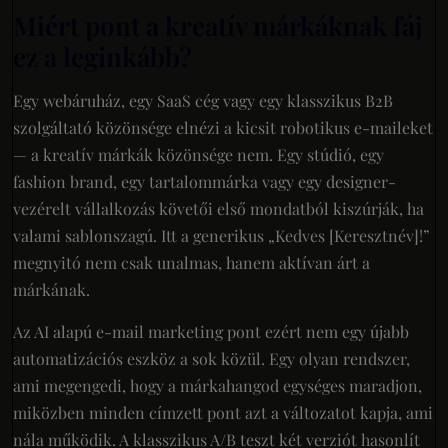
Miért pont a kreatív márkáknak fáj
ez a leginkább?
Egy webáruház, egy SaaS cég vagy egy klasszikus B2B
szolgáltató közönsége elnézi a kicsit robotikus e-maileket
— a kreatív márkák közönsége nem. Egy stúdió, egy
fashion brand, egy tartalommárka vagy egy designer-
vezérelt vállalkozás követői első mondatból kiszúrják, ha
valami sablonszagú. Itt a generikus „Kedves [Keresztnév]!”
megnyitó nem csak unalmas, hanem aktívan árt a
márkának.
Az AI alapú e-mail marketing pont ezért nem egy újabb
automatizációs eszköz a sok közül. Egy olyan rendszer,
ami megengedi, hogy a márkahangod egységes maradjon,
miközben minden címzett pont azt a változatot kapja, ami
nála működik. A klasszikus A/B teszt két verziót hasonlít