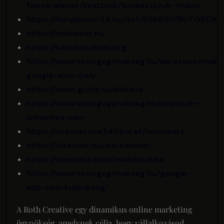
felszerelesek/kesztyuk/boxkesztyuk-mubor
https://fenyobutor24.hu/sct/566800/BUTOROK
https://onlinebor.hu
https://karpittisztitas.org
https://aimarketingugynokseg.hu/keresooptimaliz
google-elso-hely
https://www.gutta.hu/eloteto
https://aimarketingugynokseg.hu/premium-
linkepites-pbn
https://zirkonkrone240eur.at/lumineers
https://kisautok.hu/warhammer
https://szeptest.com/mellplasztika
https://aimarketingugynokseg.hu/google-
ads-seo-kulonbseg/
A Roth Creative egy dinamikus online marketing
ügynökség, amelynek célja, hogy vállalkozásod