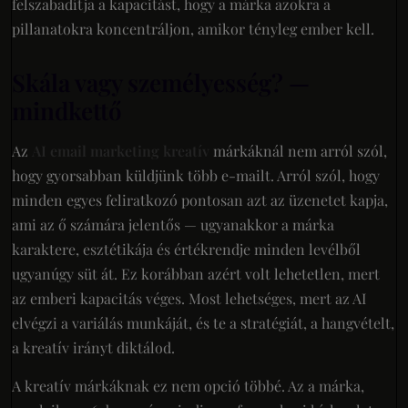
felszabadítja a kapacitást, hogy a márka azokra a
pillanatokra koncentráljon, amikor tényleg ember kell.
Skála vagy személyesség? —
mindkettő
Az
AI email marketing kreatív
márkáknál nem arról szól,
hogy gyorsabban küldjünk több e-mailt. Arról szól, hogy
minden egyes feliratkozó pontosan azt az üzenetet kapja,
ami az ő számára jelentős — ugyanakkor a márka
karaktere, esztétikája és értékrendje minden levélből
ugyanúgy süt át. Ez korábban azért volt lehetetlen, mert
az emberi kapacitás véges. Most lehetséges, mert az AI
elvégzi a variálás munkáját, és te a stratégiát, a hangvételt,
a kreatív irányt diktálod.
A kreatív márkáknak ez nem opció többé. Az a márka,