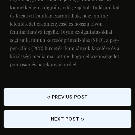
kiemelkedjen a digitális világ zajából. Tudásunkkal
és kreativitásunkkal garantáljuk, hogy online
jelenlétedet eredményessé és hosszú távon
fenntarthatóvá tegyük. Olyan szolgáltatásokkal
segítünk, mint a keresőoptimalizálás (SEO), a pay-
per-click (PPC) hirdetési kampányok kezelése és a
közösségi média marketing, hogy célközönségedet
pontosan és hatékonyan érd el.
PREVIUS POST
NEXT POST