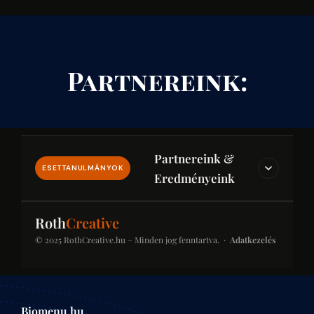
Partnereink:
Partnereink &
ESETTANULMÁNYOK
Eredményeink
IPAR & JOG & PÉNZÜGY
Roth
Creative
© 2025 RothCreative.hu – Minden jog fenntartva. ·
Adatkezelés
kontener-rendeles.eu
Konténer-rendelés
Konténer bérlési platform építkezésekhez és
Biomenu.hu
felújításokhoz. SEO-optimalizált kategóriaoldalak a