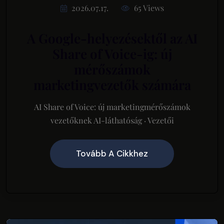
2026.07.17.
65 Views
A Google-helyezésektől az AI
Share of Voice-ig: új
mérőszámok
marketingvezetők számára
AI Share of Voice: új marketingmérőszámok
vezetőknek AI-láthatóság · Vezetői
Tovább A Cikkhez