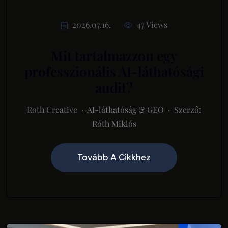
2026.07.16.
47 Views
Mit tartalmazzon egy
professzionális AI-láthatósági
audit?
Roth Creative · AI-láthatóság & GEO · Szerző:
Róth Miklós
Tovább A Cikkhez