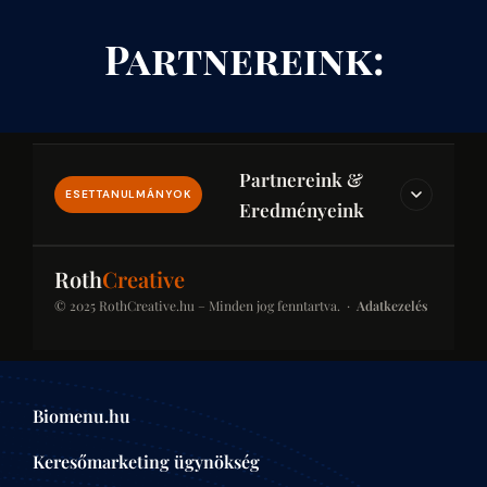
Partnereink:
Partnereink &
ESETTANULMÁNYOK
Eredményeink
IPAR & JOG & PÉNZÜGY
Roth
Creative
© 2025 RothCreative.hu – Minden jog fenntartva. ·
Adatkezelés
kontener-rendeles.eu
Konténer-rendelés
Konténer bérlési platform építkezésekhez és
Biomenu.hu
felújításokhoz. SEO-optimalizált kategóriaoldalak a
helyi keresésekben.
Keresőmarketing ügynökség
ÉPÍTŐIPAR