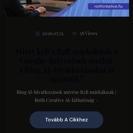
2026.07.15.
58 Views
Miért kell a B2B márkáknak a
Google-helyezések mellett
a Bing AI-hivatkozásokat is
mérniük?
Bing AI-hivatkozások mérése B2B márkáknak |
Roth Creative AI-láthatóság ·
Tovább A Cikkhez