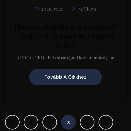
2026.07.12.
82 Views
Hogyan alakítja át a Google AI
Mode a B2B márkák vásárlói
útját?
AI SEO · GEO · B2B stratégia Hogyan alakítja át
Tovább A Cikkhez
1
2
3
4
5