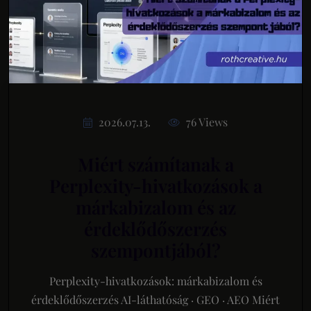
2026.07.13.
76 Views
Miért számítanak a
Perplexity-hivatkozások a
márkabizalom és az
érdeklődőszerzés
szempontjából?
Perplexity-hivatkozások: márkabizalom és
érdeklődőszerzés AI-láthatóság · GEO · AEO Miért