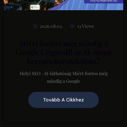
2026.08.02.
13 Views
Miért fontos még mindig a
Google Cégprofil az AI-alapú
keresés korszakában?
Helyi SEO · AI-láthatóság Miért fontos még
mindig a Google
Tovább A Cikkhez