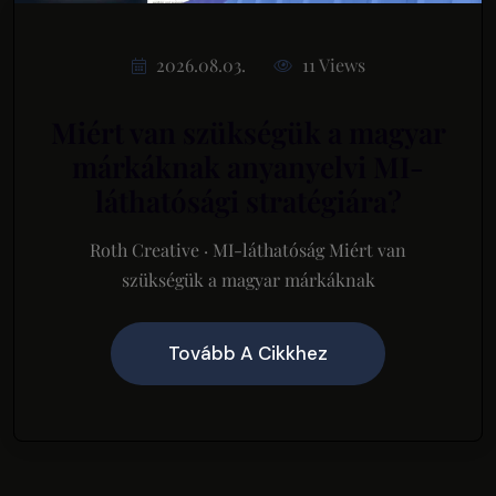
2026.08.03.
11 Views
Miért van szükségük a magyar
márkáknak anyanyelvi MI-
láthatósági stratégiára?
Roth Creative · MI-láthatóság Miért van
szükségük a magyar márkáknak
Tovább A Cikkhez