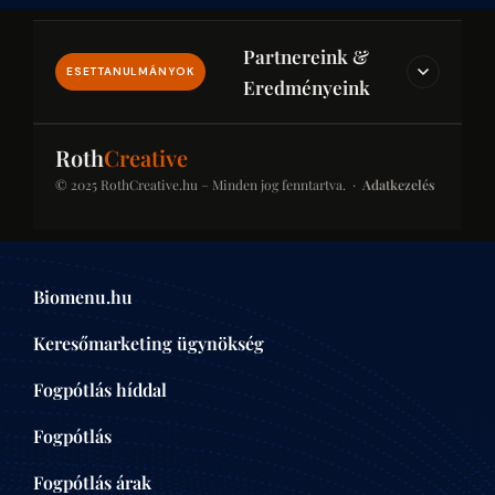
Partnereink &
ESETTANULMÁNYOK
Eredményeink
IPAR & JOG & PÉNZÜGY
Roth
Creative
© 2025 RothCreative.hu – Minden jog fenntartva. ·
Adatkezelés
kontener-rendeles.eu
Konténer-rendelés
Konténer bérlési platform építkezésekhez és
Biomenu.hu
felújításokhoz. SEO-optimalizált kategóriaoldalak a
helyi keresésekben.
Keresőmarketing ügynökség
ÉPÍTŐIPAR
Fogpótlás híddal
Fogpótlás
centrumaudit.hu
Centrumaudit
Fogpótlás árak
Pénzügyi auditálási és könyvvizsgálói iroda.