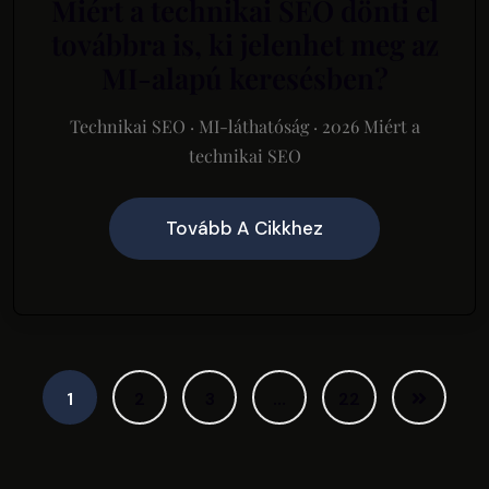
Miért a technikai SEO dönti el
továbbra is, ki jelenhet meg az
MI-alapú keresésben?
Technikai SEO · MI-láthatóság · 2026 Miért a
technikai SEO
Tovább A Cikkhez
1
2
3
…
22