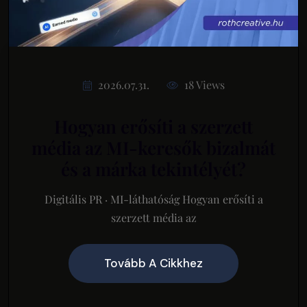
2026.07.31.
18 Views
Hogyan erősíti a szerzett
média az MI-keresők bizalmát
és a márka tekintélyét?
Digitális PR · MI-láthatóság Hogyan erősíti a
szerzett média az
Tovább A Cikkhez